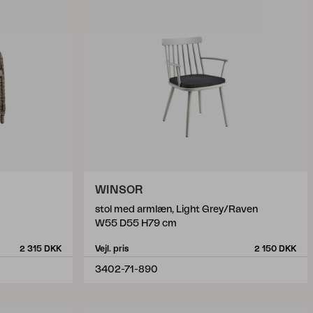
WINSOR
stol med armlæn, Light Grey/Raven
W55 D55 H79 cm
2 315 DKK
Vejl. pris
2 150 DKK
3402-71-890