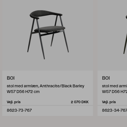
BOI
BOI
stol med armlæn, Anthracite/Black Barley
W57 D56 H72 cm
W57 D56 H7
Vejl. pris
2 070 DKK
Vejl. pris
8623-73-767
8623-34-76