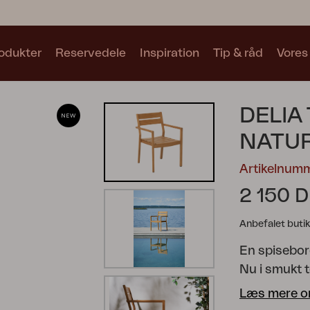
odukter
Reservedele
Inspiration
Tip & råd
Vores
Samlinger
DELIA
Se alle samlinger
NATU
Artikelnum
2 150 
Anbefalet butik
Motty
Blixt
Trolly
En spisebor
Nu i smukt t
signatursilh
Læs mere o
konturer fo