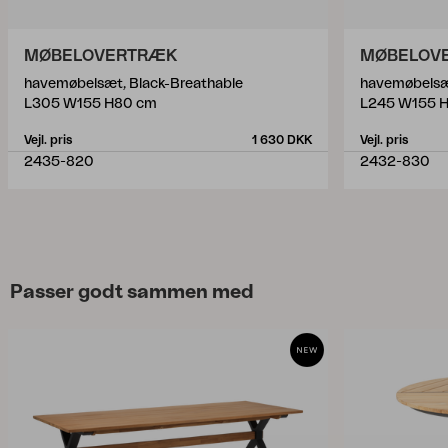
MØBELOVERTRÆK
MØBELOV
havemøbelsæt, Black-Breathable
havemøbelsæ
L305 W155 H80 cm
L245 W155 
Vejl. pris
1 630 DKK
Vejl. pris
2435-820
2432-830
Passer godt sammen med