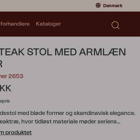
Danmark
 forhandlere
Kataloger
Privatperson
Danmark
|
Denmark
Norge
|
Norway
Kataloger
 TEAK STOL MED ARMLÆN
Sverige
|
Sweden
Global
|
Global
R
Tyskland
|
Germany
mer 2653
Frankrig
|
France
DKK
Skift til forhandler
spris
dsstol med bløde former og skandinavisk elegance.
eaktræ, hvor tidløst materiale møder seriens
uet. De buede ribber i sæde og ryg følger kroppens
m produktet
r ekstra komfort, mens det vinklede ryglæn skaber