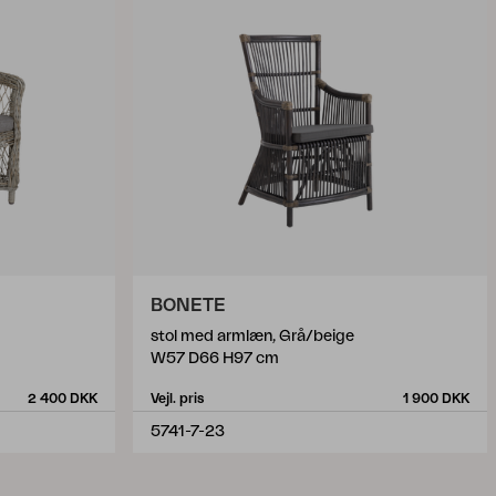
BONETE
stol med armlæn, Grå/beige
W57 D66 H97 cm
2 400 DKK
Vejl. pris
1 900 DKK
5741-7-23