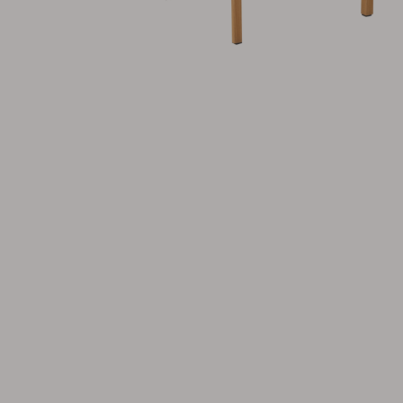
Tilbehør
Hynde
Opbevaring
Møbelovertræk
Vedligeholdelsesprodukter
Sæt