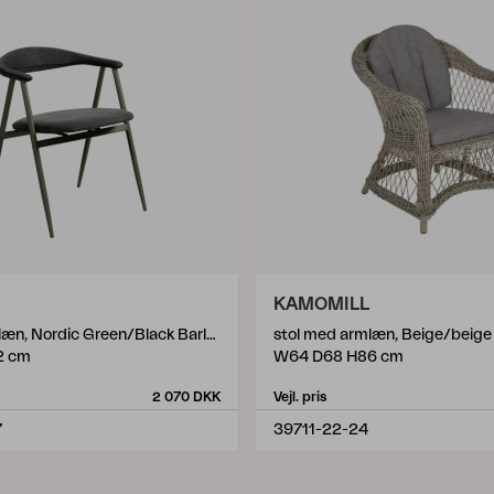
KAMOMILL
stol med armlæn, Nordic Green/Black Barley
stol med armlæn, Beige/beige
2 cm
W64 D68 H86 cm
2 070 DKK
Vejl. pris
7
39711-22-24