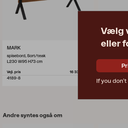
Vælg 
eller 
MARK
PEACE W
spisebord, Sort/teak
spisebord, A
L230 W95 H73 cm
Ø110 H73 cm
Pr
Vejl. pris
16 330 DKK
Vejl. pris
4189-8
4307-73-T
If you don'
Andre syntes også om