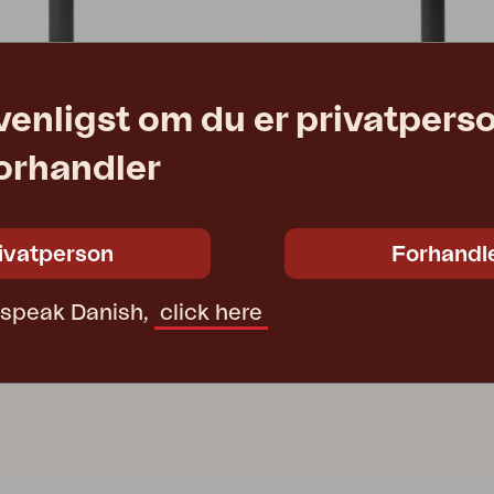
venligst om du er privatpers
forhandler
OOD
PEACE WOOD
ntracit/Natur
spisebord, Antracit/Natur
Ø150 H73 cm
ivatperson
Forhandl
13 260 DKK
Vejl. pris
4306-73-T
t speak Danish,
click here