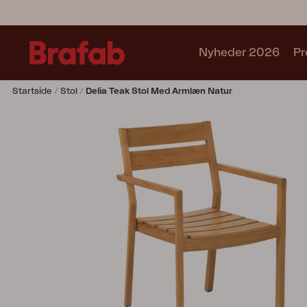
Nyheder 2026
Pr
Startside
Stol
Delia Teak Stol Med Armlæn Natur
Produkter
Café sets
Sofa
Lænestol
Stol
Bord
Udekøkken
Solseng
Relax
Hængesofa
Parasol
Pavillion