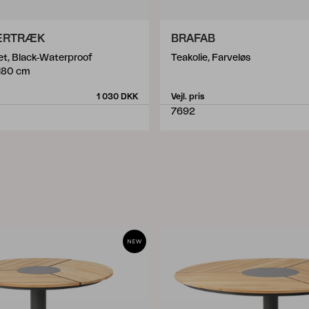
ERTRÆK
BRAFAB
t, Black-Waterproof
Teakolie, Farveløs
H80 cm
1 030 DKK
Vejl. pris
7692