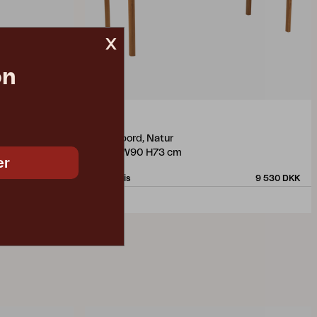
x
on
JOE
spisebord, Natur
L195 W90 H73 cm
er
15 745 DKK
Vejl. pris
9 530 DKK
4331