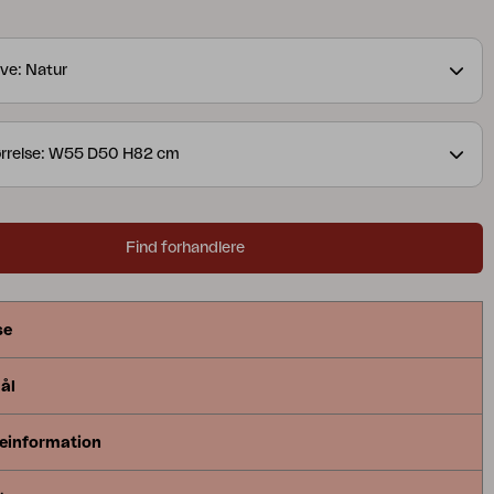
rofil. En moderne klassiker – genskabt i massivt
ve: Natur
ørrelse: W55 D50 H82 cm
Find forhandlere
se
ål
einformation