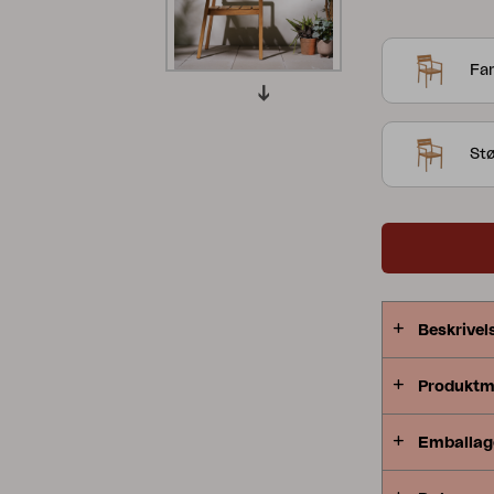
en elegant p
Peace
Grower Greens
Lomma
træ.
Far
St
Kelia
Delia
Lyra
Beskrivel
Produktm
Emballag