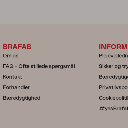
BRAFAB
INFORM
Om os
Plejevejled
FAQ – Ofte stillede spørgsmål
Sikker og t
Kontakt
Bæredygtig
Forhandler
Privatlivspol
Bæredygtighed
Cookiepoliti
#yesBrafa