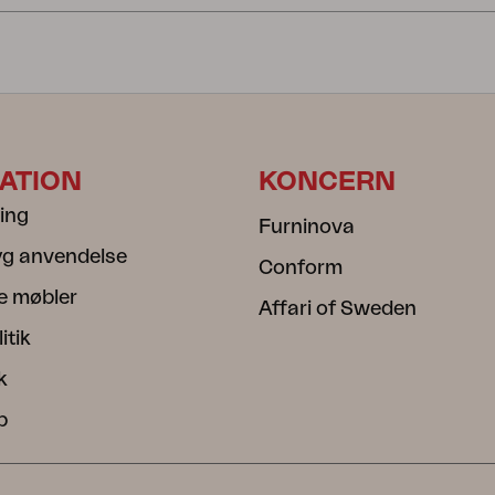
ATION
KONCERN
ning
Furninova
ryg anvendelse
Conform
e møbler
Affari of Sweden
itik
k
b