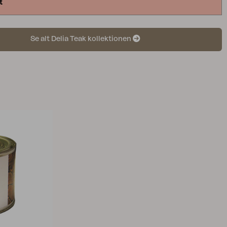
t
Se alt Delia Teak kollektionen