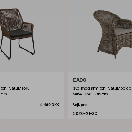
EADS
læn, Natur/sort
stol med armlæn, Natur/beige
 cm
W64 D68 H86 cm
2 480 DKK
Vejl. pris
1
3920-21-20