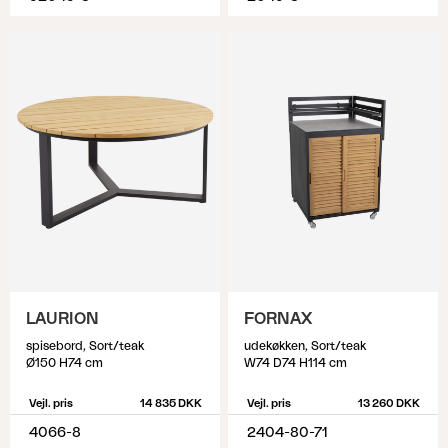
LAURION
FORNAX
spisebord, Sort/teak
udekøkken, Sort/teak
Ø150 H74 cm
W74 D74 H114 cm
Vejl. pris
14 835 DKK
Vejl. pris
13 260 DKK
4066-8
2404-80-71