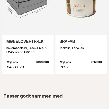
MØBELOVERTRÆK
BRAFAB
havemøbelsæt, Black-Breathable
Teakolie, Farveløs
L245 W200 H80 cm
Vejl. pris
1 600 DKK
Vejl. pris
225 DKK
2436-820
7692
Passer godt sammen med