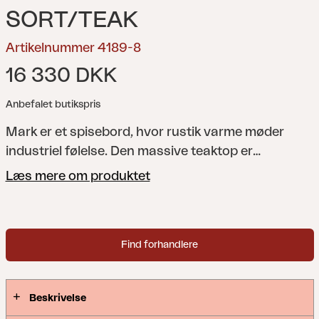
SORT/TEAK
Artikelnummer 4189-8
16 330 DKK
Anbefalet butikspris
Mark er et spisebord, hvor rustik varme møder
industriel følelse. Den massive teaktop er
kombineret med krydsben i aluminium og skaber en
Læs mere om produktet
kraftfuld blanding af naturligt og moderne.
Justerbare fødder sikrer stabilitet selv på ujævne
overflader.
Find forhandlere
Beskrivelse