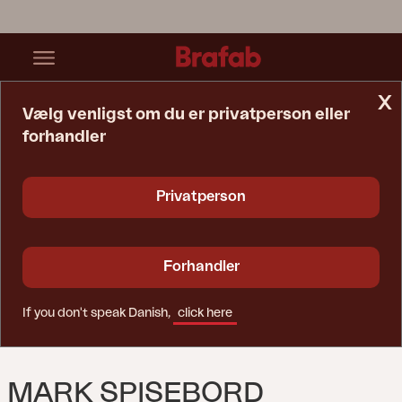
x
Vælg venligst om du er privatperson eller
forhandler
Startside
Bord
Mark Spisebord Sort/teak
Privatperson
Forhandler
If you don't speak Danish,
click here
MARK SPISEBORD