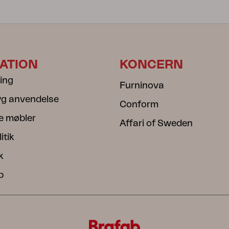
ATION
KONCERN
ning
Furninova
ryg anvendelse
Conform
e møbler
Affari of Sweden
itik
k
b