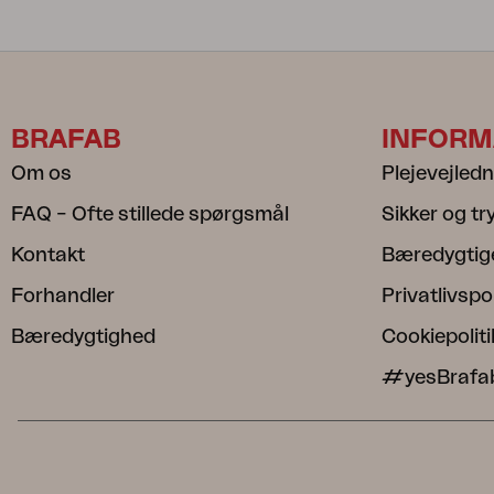
BRAFAB
INFORM
Om os
Plejevejled
FAQ – Ofte stillede spørgsmål
Sikker og t
Kontakt
Bæredygtig
Forhandler
Privatlivspol
Bæredygtighed
Cookiepoliti
#yesBrafa