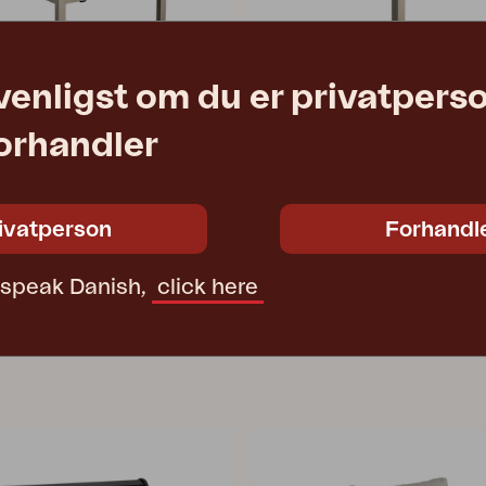
venligst om du er privatpers
forhandler
WELDON
l, Khaki/Sand
fodskammel, Khaki/Sand
0 cm
W70 D70 H43 cm
ivatperson
Forhandl
2 730 DKK
Vejl. pris
4367-21-02
t speak Danish,
click here