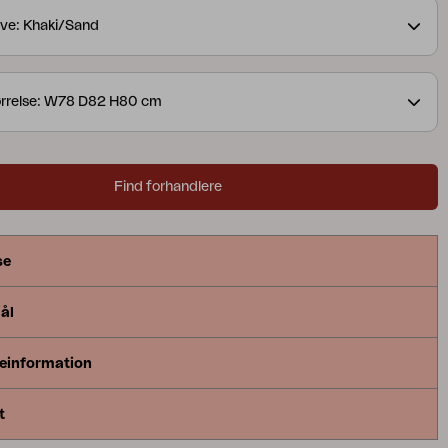
et nordiske klima.
ve: Khaki/Sand
ørrelse: W78 D82 H80 cm
Find forhandlere
se
ål
einformation
t