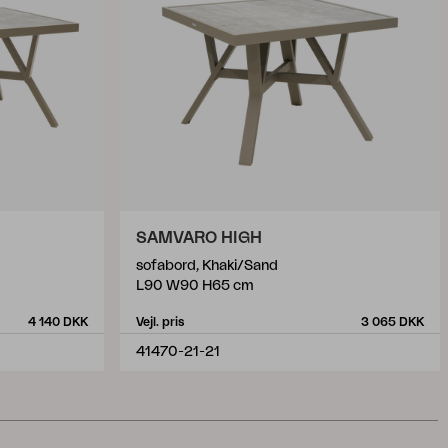
SAMVARO HIGH
sofabord, Khaki/Sand
L90 W90 H65 cm
4 140 DKK
Vejl. pris
3 065 DKK
41470-21-21