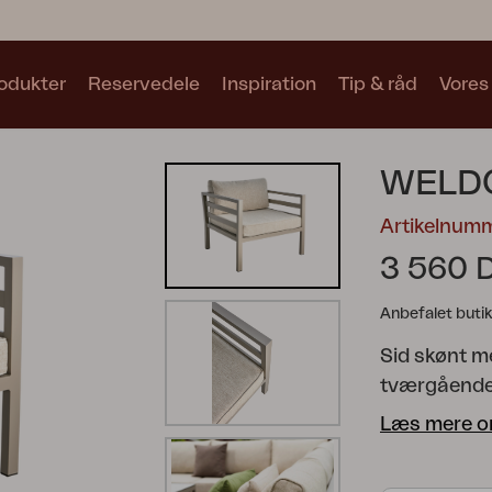
odukter
Reservedele
Inspiration
Tip & råd
Vores
Samlinger
WELD
Se alle samlinger
Artikelnum
3 560 
Anbefalet butik
Sid skønt m
Motty
Blixt
Trolly
tværgående 
som gør stol
Læs mere o
og sort.
Wel
finish. Der