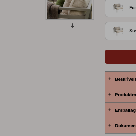
perfekt til d
Far
Peace
Grower Greens
Lomma
St
Kelia
Delia
Lyra
Beskrivel
Produktm
Emballag
Dokumen