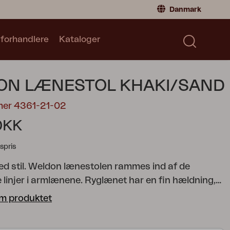
Danmark
 forhandlere
Kataloger
Privatperson
Danmark
|
Denmark
Norge
|
Norway
Kataloger
ON LÆNESTOL KHAKI/SAND
Sverige
|
Sweden
Global
|
Global
mer 4361-21-02
Tyskland
|
Germany
DKK
Frankrig
|
France
spris
Skift til forhandler
ed stil. Weldon lænestolen rammes ind af de
linjer i armlænene. Ryglænet har en fin hældning,
en perfekt til afslapning. Rammen fås i hvid, khaki
m produktet
don er en serie i et tiltalende design med en mat
 følger vejrbestandige hynder med modulerne –