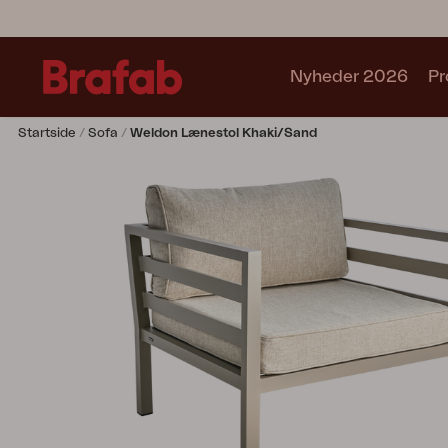
Nyheder 2026
Pr
Startside
Sofa
Weldon Lænestol Khaki/Sand
Produkter
Café sets
Sofa
Lænestol
Stol
Bord
Udekøkken
Solseng
Relax
Hængesofa
Parasol
Pavillion