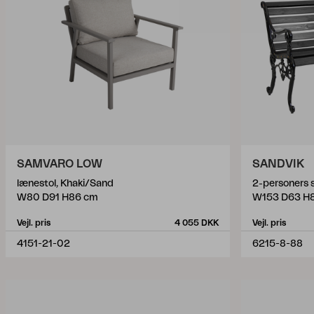
SAMVARO LOW
SANDVIK
lænestol, Khaki/Sand
2-personers s
W80 D91 H86 cm
W153 D63 H
Vejl. pris
4 055 DKK
Vejl. pris
4151-21-02
6215-8-88