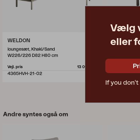
Vælg 
eller 
WELDON
WELDON
loungesæt, Khaki/Sand
midterste de
W226/226 D82 H80 cm
W70 D82 H8
Pr
Vejl. pris
13 010 DKK
Vejl. pris
4365HVH-21-02
4364-21-02
If you don'
Andre syntes også om