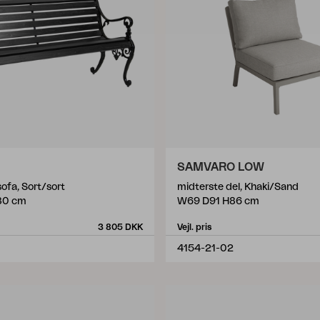
SAMVARO LOW
ofa, Sort/sort
midterste del, Khaki/Sand
80 cm
W69 D91 H86 cm
3 805 DKK
Vejl. pris
4154-21-02