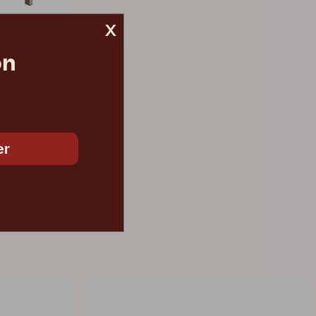
x
on
er
1 785 DKK