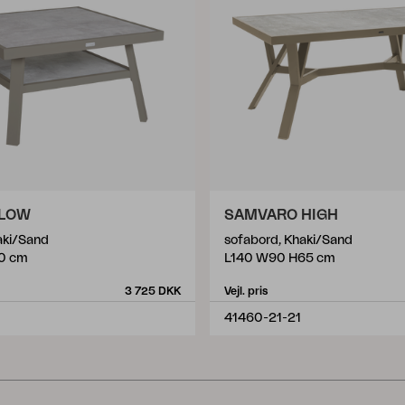
 LOW
SAMVARO HIGH
aki/Sand
sofabord, Khaki/Sand
0 cm
L140 W90 H65 cm
3 725 DKK
Vejl. pris
41460-21-21