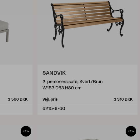
SANDVIK
2-personers sofa, Svart/Brun
W153 D63 H80 cm
3 560 DKK
Vejl. pris
3 310 DKK
6215-8-60