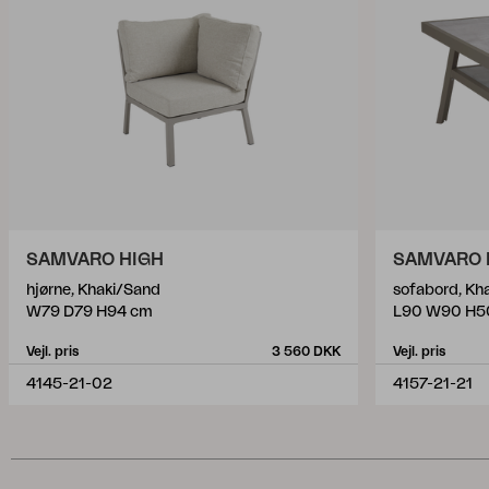
SAMVARO HIGH
SAMVARO
hjørne, Khaki/Sand
sofabord, Kh
W79 D79 H94 cm
L90 W90 H5
Vejl. pris
3 560 DKK
Vejl. pris
4145-21-02
4157-21-21