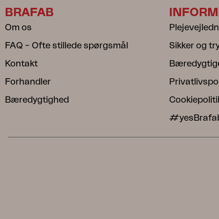
BRAFAB
INFORM
Om os
Plejevejled
FAQ – Ofte stillede spørgsmål
Sikker og t
Kontakt
Bæredygtig
Forhandler
Privatlivspol
Bæredygtighed
Cookiepoliti
#yesBrafa