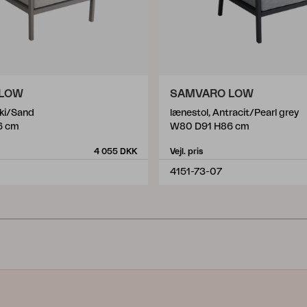
 LOW
SAMVARO LOW
aki/Sand
lænestol, Antracit/Pearl grey
6 cm
W80 D91 H86 cm
4 055 DKK
Vejl. pris
4151-73-07