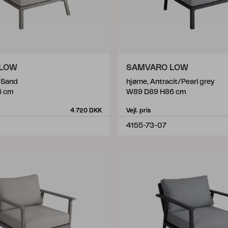
 LOW
SAMVARO LOW
i/Sand
hjørne, Antracit/Pearl grey
6 cm
W89 D89 H86 cm
4 720 DKK
Vejl. pris
4155-73-07