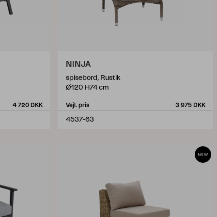
NINJA
spisebord, Rustik
Ø120 H74 cm
4 720 DKK
Vejl. pris
3 975 DKK
4537-63