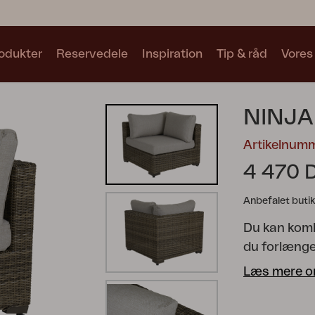
odukter
Reservedele
Inspiration
Tip & råd
Vores
Samlinger
NINJA
Se alle samlinger
Artikelnum
4 470 
Anbefalet butik
Du kan komb
Motty
Blixt
Trolly
du forlænge
afslapning.
Læs mere o
kombination
for at lave 