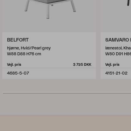
BELFORT
SAMVARO
hjørne, Hvid/Pearl grey
lænestol, Kh
W88 D88 H76 cm
W80 D91 H8
Vejl. pris
3 725 DKK
Vejl. pris
4685-5-07
4151-21-02