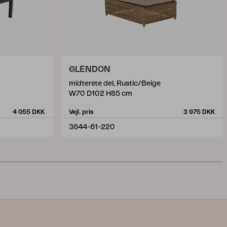
GLENDON
midterste del, Rustic/Beige
W70 D102 H85 cm
4 055 DKK
Vejl. pris
3 975 DKK
3644-61-220