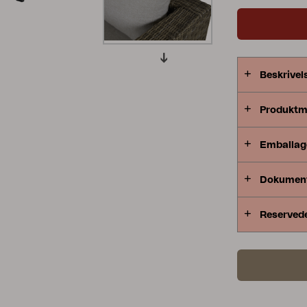
spiseområde 
Peace
Grower Greens
Lomma
Beskrivel
Produktm
Kelia
Delia
Lyra
Emballag
Dokumen
Reserved