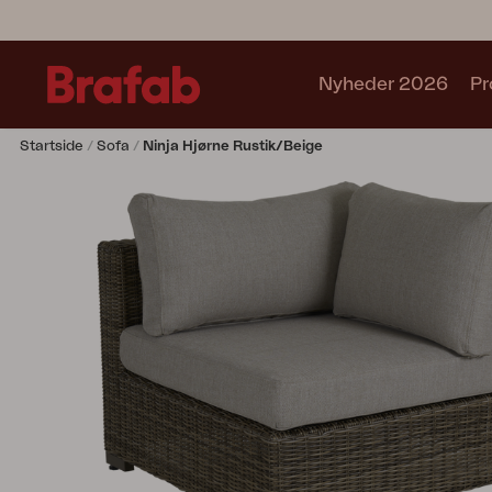
Nyheder 2026
Pr
Startside
Sofa
Ninja Hjørne Rustik/beige
Produkter
Café sets
Sofa
Lænestol
Stol
Bord
Udekøkken
Solseng
Relax
Hængesofa
Parasol
Pavillion