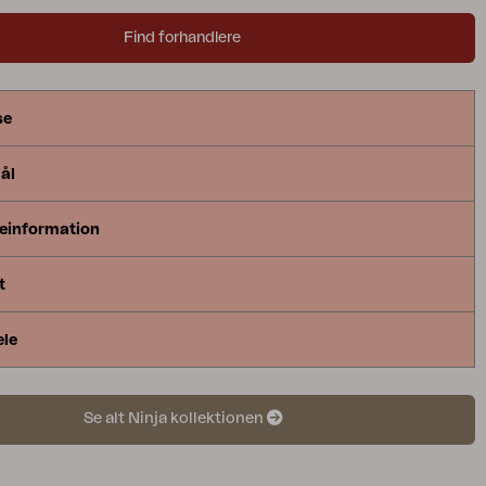
i din helt egen stil.
Find forhandlere
se
ål
einformation
t
ele
Se alt Ninja kollektionen