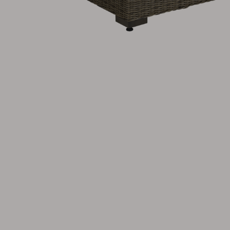
Tilbehør
Hynde
Opbevaring
Møbelovertræk
Vedligeholdelsesprodukter
Sæt