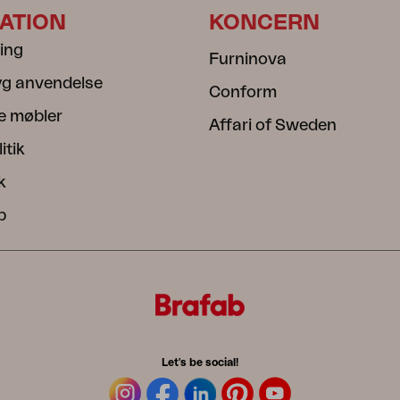
ATION
KONCERN
ning
Furninova
ryg anvendelse
Conform
e møbler
Affari of Sweden
itik
k
b
Let's be social!