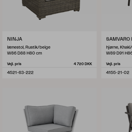
NINJA
SAMVARO
lænestol, Rustik/beige
hjørne, Khak
W86 D88 H80 cm
W89 D91 H8
Vejl. pris
4 720 DKK
Vejl. pris
4521-63-222
4155-21-02