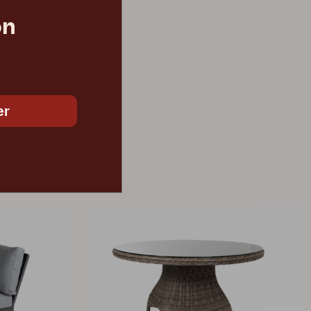
on
13 260 DKK
er