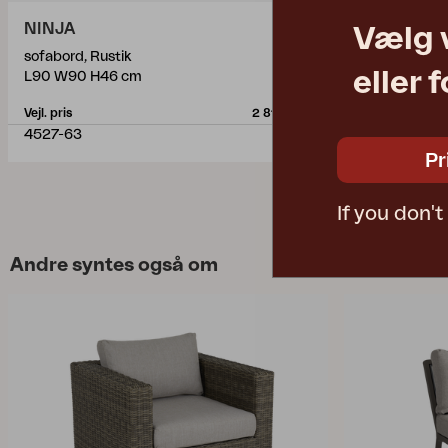
NINJA
NINJA
Vælg 
sofabord, Rustik
midterste del
eller 
L90 W90 H46 cm
W76 D88 H8
Vejl. pris
2 815 DKK
Vejl. pris
4527-63
4524-63-22
Pr
If you don'
Andre syntes også om