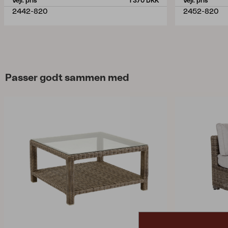
Vejl. pris
1 370 DKK
Vejl. pris
2442-820
2452-820
Passer godt sammen med