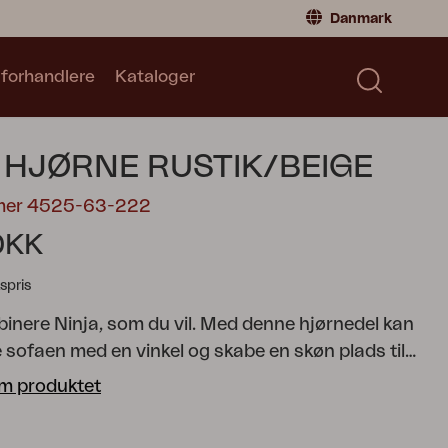
Danmark
 forhandlere
Kataloger
Privatperson
Danmark
|
Denmark
Norge
|
Norway
Kataloger
 HJØRNE RUSTIK/BEIGE
Sverige
|
Sweden
Global
|
Global
mer 4525-63-222
Tyskland
|
Germany
DKK
Frankrig
|
France
spris
Skift til forhandler
inere Ninja, som du vil. Med denne hjørnedel kan
 sofaen med en vinkel og skabe en skøn plads til
Ninja, en af vores serier med uendelige
m produktet
smuligheder. Serien indeholder alt det, du behøver
en skøn sofagruppe eller et komfortabelt