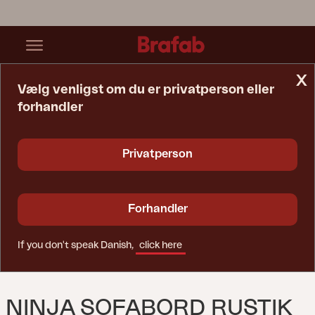
x
Vælg venligst om du er privatperson eller
forhandler
Startside
Bord
Ninja Sofabord Rustik
Privatperson
Forhandler
If you don't speak Danish,
click here
NINJA SOFABORD RUSTIK