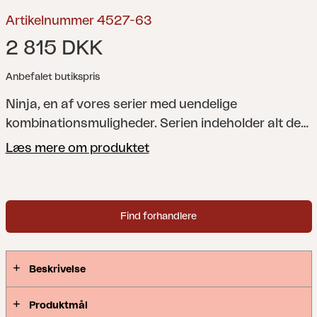
Artikelnummer 4527-63
2 815 DKK
Anbefalet butikspris
Ninja, en af vores serier med uendelige
kombinationsmuligheder. Serien indeholder alt det,
du behøver for at lave en skøn sofagruppe eller et
Læs mere om produktet
komfortabelt spiseområde i din helt egen stil.
Find forhandlere
Beskrivelse
Produktmål