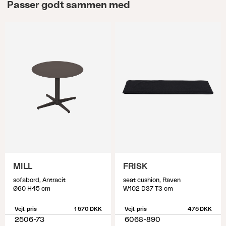
Passer godt sammen med
MILL
FRISK
sofabord, Antracit
seat cushion, Raven
Ø60 H45 cm
W102 D37 T3 cm
Vejl. pris
1 570 DKK
Vejl. pris
475 DKK
2506-73
6068-890