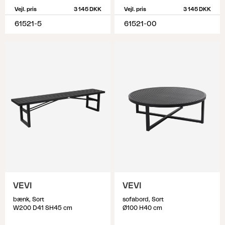
Vejl. pris
3 145 DKK
Vejl. pris
3 145 DKK
61521-5
61521-00
VEVI
VEVI
bænk, Sort
sofabord, Sort
W200 D41 SH45 cm
Ø100 H40 cm