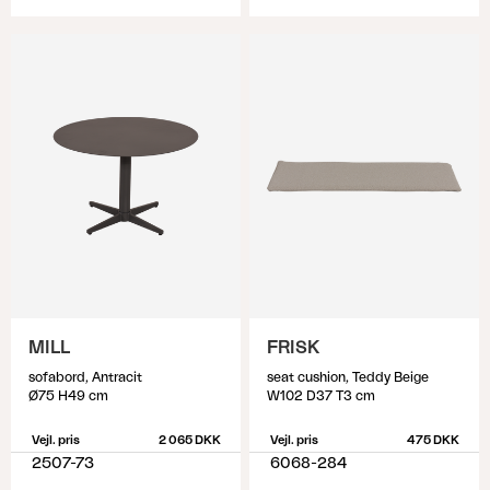
MILL
FRISK
sofabord, Antracit
seat cushion, Teddy Beige
Ø75 H49 cm
W102 D37 T3 cm
Vejl. pris
2 065 DKK
Vejl. pris
475 DKK
2507-73
6068-284