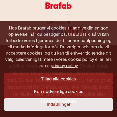
Let's be social!
Hos Brafab bruger vi cookies til at give dig en god
oplevelse, når du besøger os, til statistik, så vi kan
forbedre vores hjemmeside, til annoncetilpasning og
til markedsføringsformål. Du vælger selv om du vil
acceptere cookies, og du kan til enhver tid ændre dit
Havemøbler fra Brafab skal kunne holde til både
valg. Læs venligst mere i vores
cookie policy
eller læs
vores
privacy policy
.
at blive brugt, siddet i og set på. De skal holde
hele sommeren og næste og næste sommer
Tillad alle cookies
med. Du skal føle dig tryg ved, at du har valgt et
havemøbel fra Brafab, og du skal føle dig stolt,
Kun nødvendige cookies
når du inviterer til grillfest, krebsegilde eller
sankthansaften.
Indstillinger