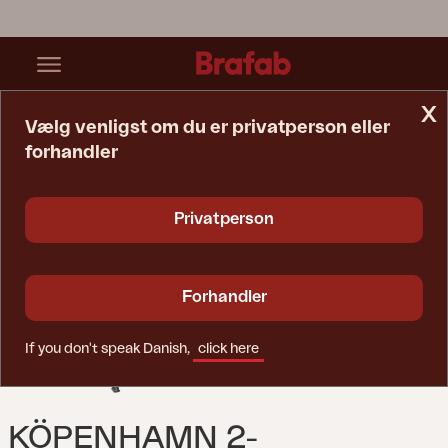
x
Vælg venligst om du er privatperson eller
forhandler
Startside
Sofa
Köpenhamn 2-Personers Sofa Sort/sort
Privatperson
Forhandler
If you don't speak Danish,
click here
KÖPENHAMN 2-