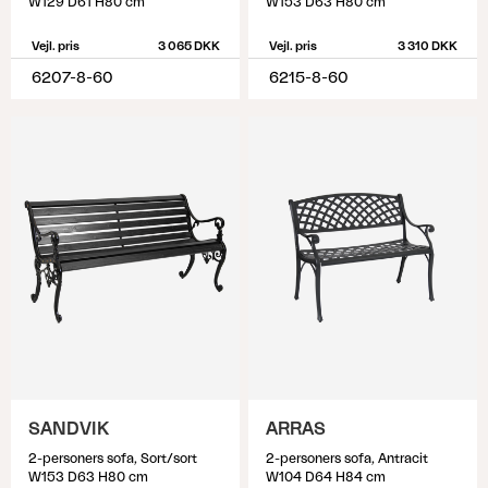
W129 D61 H80 cm
W153 D63 H80 cm
Vejl. pris
3 065 DKK
Vejl. pris
3 310 DKK
6207-8-60
6215-8-60
SANDVIK
ARRAS
2-personers sofa, Sort/sort
2-personers sofa, Antracit
W153 D63 H80 cm
W104 D64 H84 cm