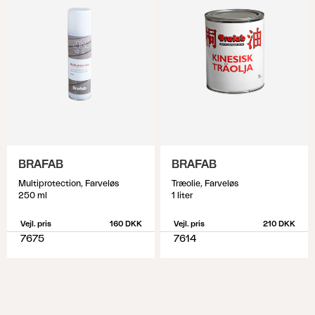
BRAFAB
BRAFAB
Multiprotection, Farveløs
Træolie, Farveløs
250 ml
1 liter
Vejl. pris
160 DKK
Vejl. pris
210 DKK
7675
7614