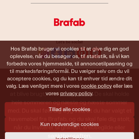
Let's be social!
Hos Brafab bruger vi cookies til at give dig en god
oplevelse, når du besøger os, til statistik, så vi kan
forbedre vores hjemmeside, til annoncetilpasning og
til markedsføringsformål. Du vælger selv om du vil
acceptere cookies, og du kan til enhver tid ændre dit
Havemøbler fra Brafab skal kunne holde til både
valg. Læs venligst mere i vores
cookie policy
eller læs
vores
privacy policy
.
at blive brugt, siddet i og set på. De skal holde
hele sommeren og næste og næste sommer
Tillad alle cookies
med. Du skal føle dig tryg ved, at du har valgt et
havemøbel fra Brafab, og du skal føle dig stolt,
Kun nødvendige cookies
når du inviterer til grillfest, krebsegilde eller
sankthansaften.