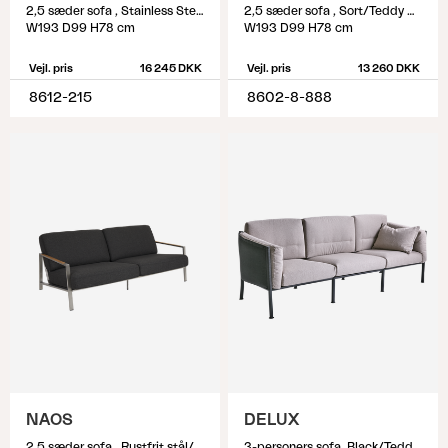
2,5 sæder sofa , Stainless Steel/Dot Beige
2,5 sæder sofa , Sort/Teddy Black
W193 D99 H78 cm
W193 D99 H78 cm
Vejl. pris
16 245 DKK
Vejl. pris
13 260 DKK
8612-215
8602-8-888
NAOS
DELUX
2,5 sæder sofa , Rustfrit stål/Nearly black
3-personers sofa, Black/Teddy Beige