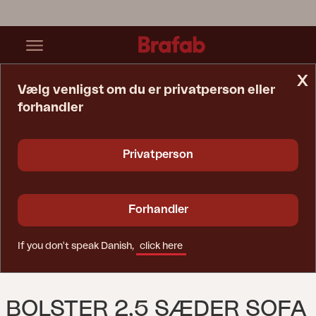
x
Vælg venligst om du er privatperson eller
forhandler
Startside
Sofa
Bolster 2,5 Sæder Sofa Antrasitt/Teddy Beige
Privatperson
Forhandler
If you don't speak Danish,
click here
BOLSTER 2,5 SÆDER SOFA