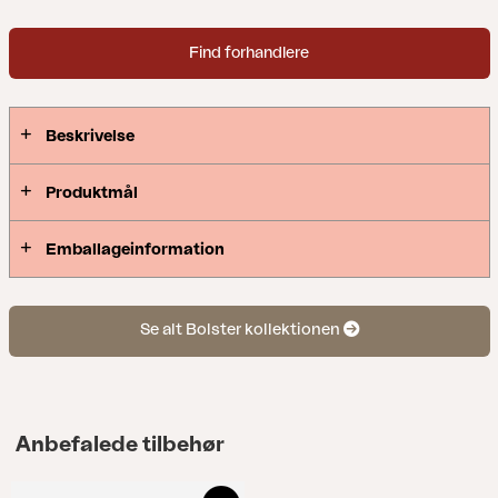
grænsen mellem inde og ude – følelsen af en
indendørs sofa, der er skabt til livet
Find forhandlere
udendørs. Design: Johan Skoogh.
Beskrivelse
Produktmål
Emballageinformation
Se alt Bolster kollektionen
Anbefalede tilbehør