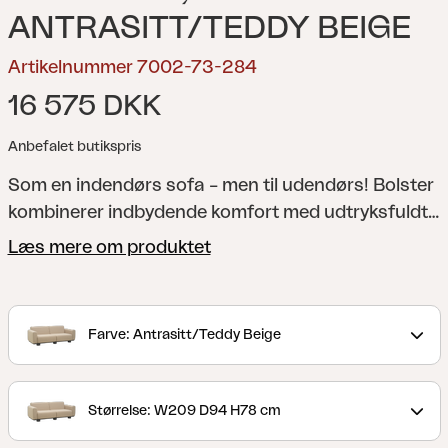
ANTRASITT/TEDDY BEIGE
Artikelnummer 7002-73-284
16 575 DKK
Anbefalet butikspris
Som en indendørs sofa – men til udendørs!
Bolster
kombinerer indbydende komfort med udtryksfuldt
design. De fuldpolstrede former, generøse hynder
Læs mere om produktet
og robuste ben giver serien sin unikke karakter,
mens det robuste aluminiumsstel i antracit sikrer
langvarig holdbarhed. Det vandafvisende TPU-
Farve: Antrasitt/Teddy Beige
stof gør sofaen vejrbestandig. Hynderne fås i
vores Teddy-stof, i farver, der forstærker følelsen
af en eksklusiv udendørs lounge. Hynderne er
Størrelse: W209 D94 H78 cm
nemme at fjerne og opbevare. Bolster udvisker