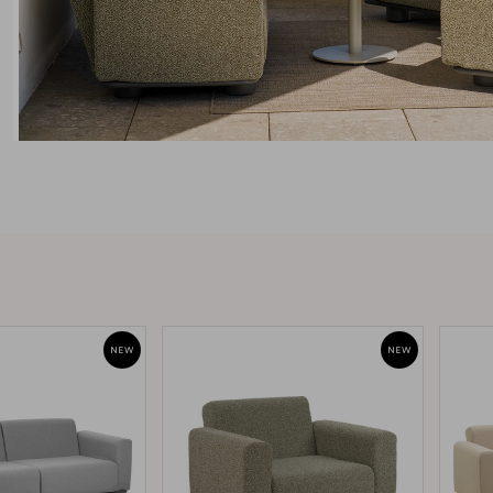
Peace
Grower Greens
Lomma
Kelia
Delia
Lyra