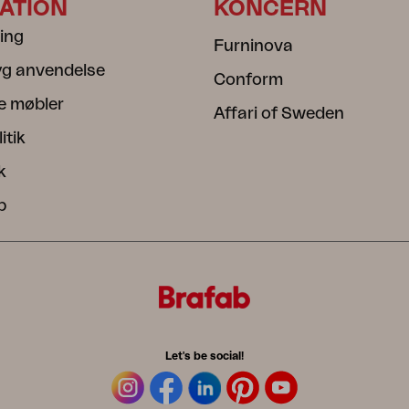
ATION
KONCERN
ning
Furninova
ryg anvendelse
Conform
e møbler
Affari of Sweden
itik
k
b
Let's be social!