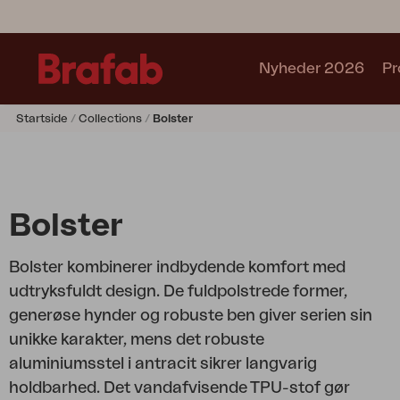
Nyheder 2026
Pr
Startside
Collections
Bolster
Produkter
Café sets
Sofa
Lænestol
Bolster
Stol
Bord
Bolster kombinerer indbydende komfort med
Udekøkken
udtryksfuldt design. De fuldpolstrede former,
Solseng
generøse hynder og robuste ben giver serien sin
Relax
unikke karakter, mens det robuste
Hængesofa
aluminiumsstel i antracit sikrer langvarig
Parasol
holdbarhed. Det vandafvisende TPU-stof gør
Pavillion