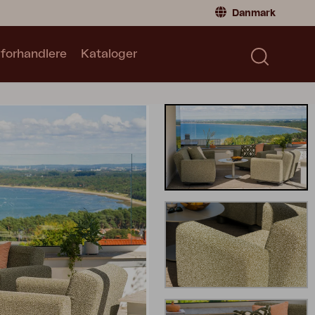
Danmark
 forhandlere
Kataloger
Privatperson
Danmark
|
Denmark
Norge
|
Norway
Kataloger
Sverige
|
Sweden
Global
|
Global
Tyskland
|
Germany
Frankrig
|
France
Skift til forhandler