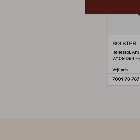
BOLSTER
lænestol, Ant
W109 D94 H
Vejl. pris
7001-73-787