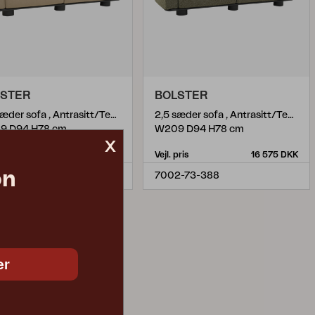
LSTER
BOLSTER
2,5 sæder sofa , Antrasitt/Teddy Beige
2,5 sæder sofa , Antrasitt/Teddy Verde
9 D94 H78 cm
W209 D94 H78 cm
x
pris
16 575 DKK
Vejl. pris
16 575 DKK
on
2-73-284
7002-73-388
er