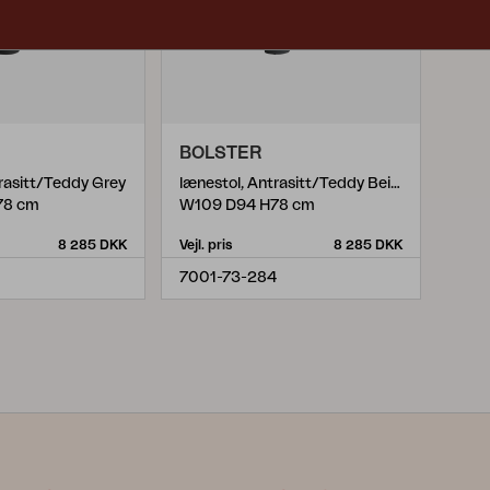
BOLSTER
rasitt/Teddy Grey
lænestol, Antrasitt/Teddy Beige
78 cm
W109 D94 H78 cm
8 285 DKK
Vejl. pris
8 285 DKK
7001-73-284