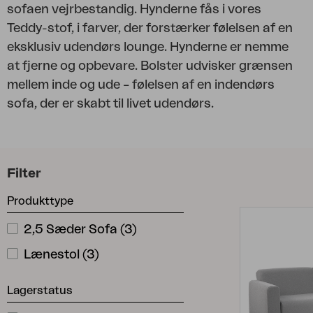
sofaen vejrbestandig. Hynderne fås i vores
Tilbehør
Teddy-stof, i farver, der forstærker følelsen af en
Hynde
eksklusiv udendørs lounge. Hynderne er nemme
Opbevaring
at fjerne og opbevare. Bolster udvisker grænsen
Møbelovertræk
mellem inde og ude – følelsen af en indendørs
Vedligeholdelsesprodukter
sofa, der er skabt til livet udendørs.
Sæt
Filter
Produkttype
2,5 Sæder Sofa
(
3
)
Lænestol
(
3
)
Lagerstatus