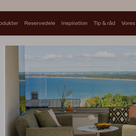
odukter
Reservedele
Inspiration
Tip & råd
Vores
Samlinger
Se alle samlinger
Motty
Blixt
Trolly