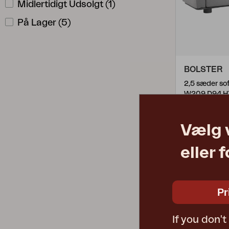
Midlertidigt Udsolgt
(
1
)
På Lager
(
5
)
BOLSTER
W209 D94 H
Vejl. pris
Vælg 
7002-73-78
eller 
Pr
If you don'