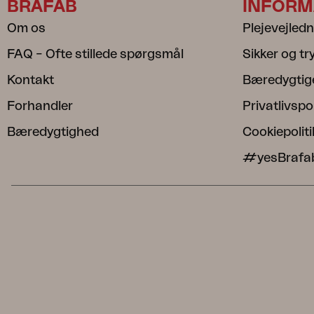
BRAFAB
INFORM
Om os
Plejevejled
FAQ – Ofte stillede spørgsmål
Sikker og t
Kontakt
Bæredygtig
Forhandler
Privatlivspol
Bæredygtighed
Cookiepoliti
#yesBrafa