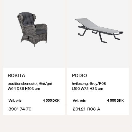
ROSITA
PODIO
positionslænestol, Grå/grå
hvileseng, Grey/R08
W64 D86 H103 cm
L190 W72 H33 cm
Vejl. pris
4 555 DKK
Vejl. pris
4 555 DKK
3901-74-70
201.21-R08-A