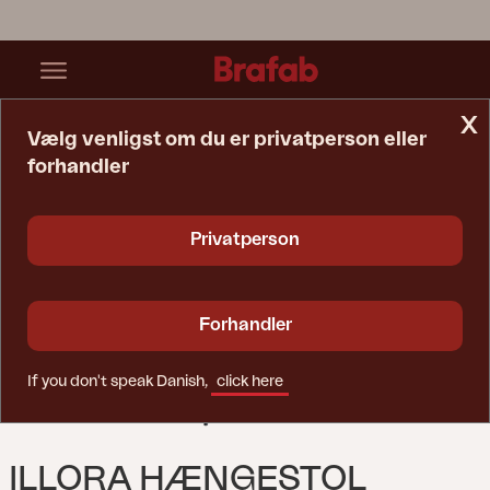
x
Vælg venligst om du er privatperson eller
forhandler
Startside
Relax
Illora Hængestol Grå/grå
Privatperson
Forhandler
If you don't speak Danish,
click here
ILLORA HÆNGESTOL