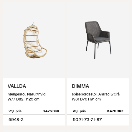
VALLDA
DIMMA
hængestol, Natur/hvid
spisebordsstol, Antracit/Grå
W77 D82 H125 cm
W61 D70 H91 cm
Vejl. pris
3 475 DKK
Vejl. pris
3 475 DKK
5948-2
5021-73-71-87