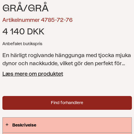
GRÅ/GRÅ
Artikelnummer 4785-72-76
4 140 DKK
Anbefalet butikspris
En härligt rogivande hänggunga med tjocka mjuka
dynor och nackkudde, vilket gör den perfekt för
sköna, lata dagar. Gungan är hopfällbar och
Læs mere om produktet
godkänd för 130 kg.
Find forhandlere
Beskrivelse