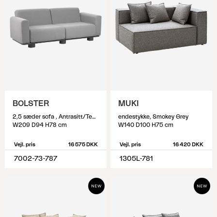
BOLSTER
MUKI
2,5 sæder sofa , Antrasitt/Teddy Grey
endestykke, Smokey Grey
W209 D94 H78 cm
W140 D100 H75 cm
Vejl. pris
16 575 DKK
Vejl. pris
16 420 DKK
7002-73-787
1305L-781