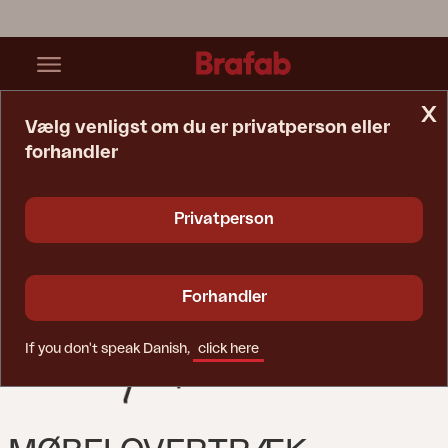
x
Vælg venligst om du er privatperson eller
forhandler
Startside
Møbelovertræk
Møbelovertræk Hængestol Black-Waterproof
Privatperson
Forhandler
If you don't speak Danish,
click here