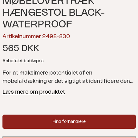
MØBELOVERTRÆK
HÆNGESTOL BLACK-
WATERPROOF
Artikelnummer 2498-830
565 DKK
Anbefalet butikspris
For at maksimere potentialet af en
møbelafdækning er det vigtigt at identificere den
passende størrelse. Hvis møbelafdækningen er for
Læs mere om produktet
stram, kan visse dele af havemøblerne forblive
ubeskyttede, og/eller dele af afdækningen kan
strækkes, hvilket medfører unødvendig slid på
Find forhandlere
materialet. Hvis møbelafdækningen er for stor, kan
den hænge ned og øge risikoen for vandansamling.