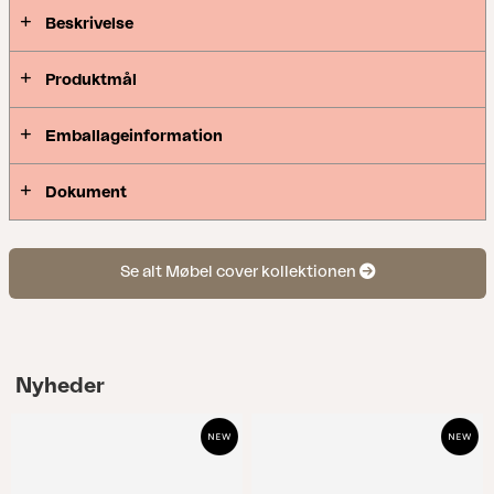
Med andre ord er en møbelafdækning i den rigtige
Beskrivelse
størrelse afgørende, så tag dig tid til at måle og
identificere, hvilken afdækning der passer til dine
Produktmål
havemøbler. For at identificere den passende
møbelafdækning, begynd med at arrangere
Emballageinformation
havemøblerne, som de vil være placeret, når
afdækningen anvendes. Mål derefter alle de ydre
Dokument
dimensioner med hensyntagen til de højeste og
længste mål. Husk, at det kan være svært at finde
præcise mål, så vælg den større størrelse, der er
Se alt Møbel cover kollektionen
tættest på de mål, du har identificeret.
Nyheder