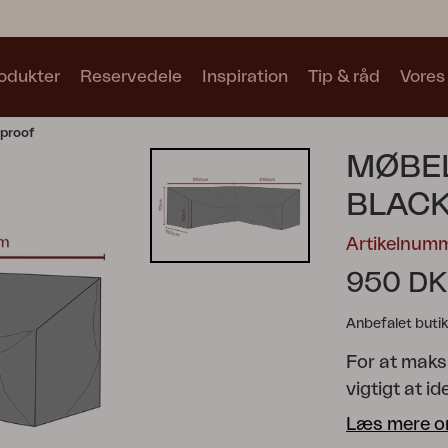
odukter
Reservedele
Inspiration
Tip & råd
Vores
proof
Samlinger
MØBE
Se alle samlinger
BLAC
Artikelnum
950 D
Anbefalet butik
Motty
Blixt
Trolly
For at maks
vigtigt at i
møbelafdækn
Læs mere o
havemøblerne