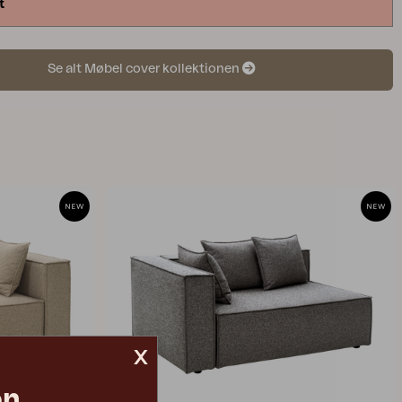
t
Se alt Møbel cover kollektionen
x
on