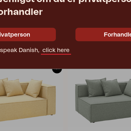
forhandler
MUKI
Light Taupe
endestykke, Light Taupe
H75 cm
W140 D100 H75 cm
ivatperson
Forhandl
16 420 DKK
Vejl. pris
1305L-271
t speak Danish,
click here