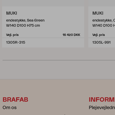
MUKI
MUKI
endestykke, Sea Green
endestykke, 
W140 D100 H75 cm
W140 D100 
Vejl. pris
16 420 DKK
Vejl. pris
1305R-315
1305L-991
BRAFAB
INFORM
Om os
Plejevejled