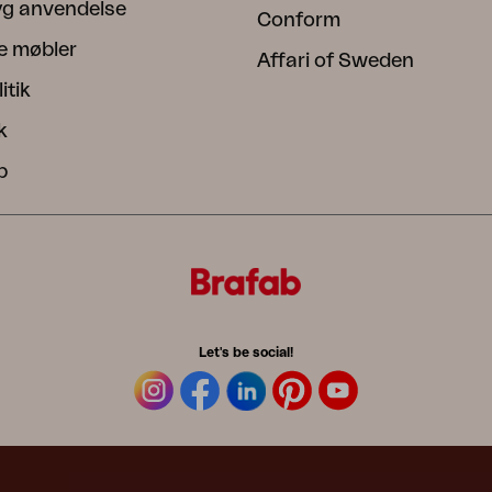
ryg anvendelse
Conform
e møbler
Affari of Sweden
itik
k
b
Let's be social!