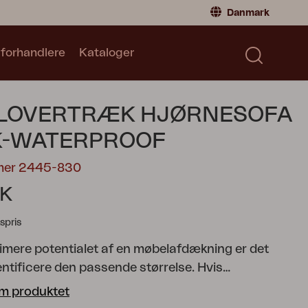
Danmark
 forhandlere
Kataloger
Privatperson
Danmark
|
Denmark
Norge
|
Norway
Kataloger
LOVERTRÆK HJØRNESOFA
Sverige
|
Sweden
Global
|
Global
K-WATERPROOF
Tyskland
|
Germany
mer 2445-830
Frankrig
|
France
KK
Skift til forhandler
spris
imere potentialet af en møbelafdækning er det
dentificere den passende størrelse. Hvis
ingen er for stram, kan visse dele af
m produktet
 forblive ubeskyttede, og/eller dele af