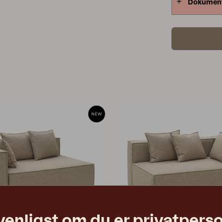
Dokumen
venligst om du er privatpers