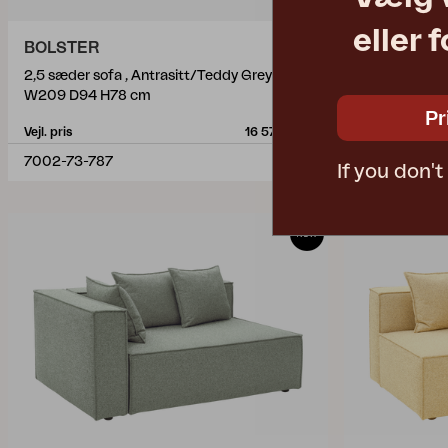
eller 
BOLSTER
MUKI
2,5 sæder sofa , Antrasitt/Teddy Grey
endestykke, 
W209 D94 H78 cm
W140 D100 
Pr
Vejl. pris
16 575 DKK
Vejl. pris
7002-73-787
1305R-271
If you don'