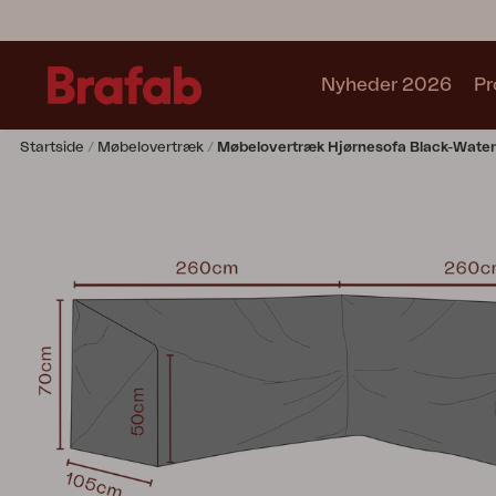
Nyheder 2026
Pr
Startside
Møbelovertræk
Møbelovertræk Hjørnesofa Black-Water
Produkter
Café sets
Sofa
Lænestol
Stol
Bord
Udekøkken
Solseng
Relax
Hængesofa
Parasol
Pavillion