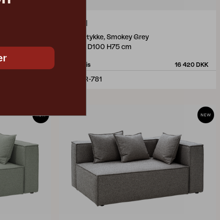
MUKI
endestykke, Smokey Grey
W140 D100 H75 cm
er
16 420 DKK
Vejl. pris
16 420 DKK
1305R-781