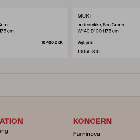
MUKI
Corn
endestykke, Sea Green
H75 cm
W140 D100 H75 cm
16 420 DKK
Vejl. pris
1305L-315
ATION
KONCERN
ning
Furninova