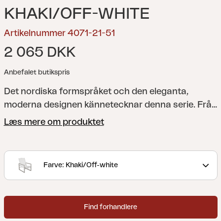
KHAKI/OFF-WHITE
Artikelnummer 4071-21-51
2 065 DKK
Anbefalet butikspris
Det nordiska formspråket och den eleganta,
moderna designen kännetecknar denna serie. Från
det generösa matbordet med plats för familj och
Læs mere om produktet
vänner till bekväma stolar, sidobord, loungefåtöljer
och mycket mer som gör din uteplats till den
perfekta platsen för avkoppling och umgänge.
Farve: Khaki/Off-white
Många av de olika enheterna finns både i
aluminium kombinerat med textilen och teak
kombinerat med rostfritt stål.
Design Dick Björk.
Find forhandlere