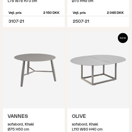
L78 W78 H73 cm
Ø75 H49 cm
Vejl. pris
2 150 DKK
Vejl. pris
2 065 DKK
3107-21
2507-21
VANNES
OLIVE
sofabord, Khaki
sofabord, Khaki
Ø75 H50 cm
L110 W80 H40 cm