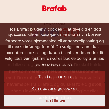
Let's be social!
Hos Brafab bruger vi cookies til at give dig en god
oplevelse, når du besøger os, til statistik, så vi kan
forbedre vores hjemmeside, til annoncetilpasning og
til markedsføringsformål. Du vælger selv om du vil
acceptere cookies, og du kan til enhver tid ændre dit
Havemøbler fra Brafab skal kunne holde til både
valg. Læs venligst mere i vores
cookie policy
eller læs
vores
privacy policy
.
at blive brugt, siddet i og set på. De skal holde
hele sommeren og næste og næste sommer
Tillad alle cookies
med. Du skal føle dig tryg ved, at du har valgt et
havemøbel fra Brafab, og du skal føle dig stolt,
Kun nødvendige cookies
når du inviterer til grillfest, krebsegilde eller
sankthansaften.
Indstillinger