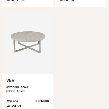
4019-21-51
4006-50
VEVI
sofabord, Khaki
Ø100 H40 cm
Vejl. pris
3 225 DKK
4024-21