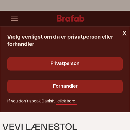
x
Vælg venligst om du er privatperson eller
forhandler
Startside
Lænestol
Vevi Lænestol Khaki/Off-White
Privatperson
Forhandler
If you don't speak Danish,
click here
VEVI LÆNESTOL