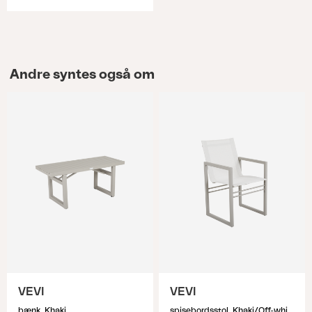
Andre syntes også om
VEVI
VEVI
bænk, Khaki
spisebordsstol, Khaki/Off-white