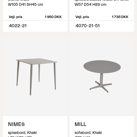
W105 D41 SH45 cm
W57 D54 H89 cm
Vejl. pris
1 950 DKK
Vejl. pris
1 735 DKK
4022-21
4070-21-51
NIMES
MILL
spisebord, Khaki
sofabord, Khaki