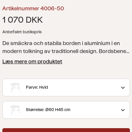
Artikelnummer 4006-50
1 070 DKK
Anbefalet butikspris
De smäckra och stabila borden i aluminium i en
modern tolkning av traditionell design. Bordsbenen
är snyggt rundade och placerade i ett kryss som är
Læs mere om produktet
som skapat för att vila fötterna på. Du väljer
mellan två olika storleker som gör det enkelt för dig
att anpassa dem till behovet i ditt hem.
Farve: Hvid
Størrelse: Ø60 H45 cm