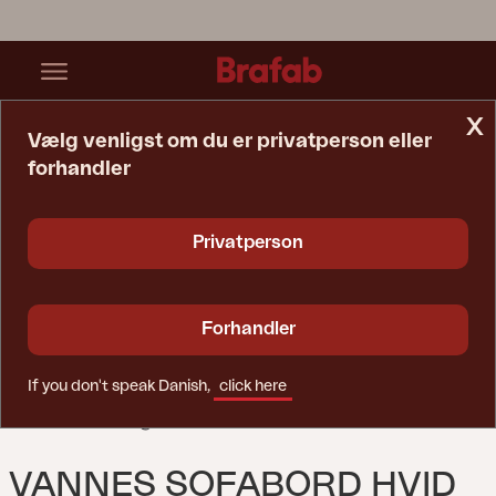
x
Vælg venligst om du er privatperson eller
forhandler
Startside
Bord
Vannes Sofabord Hvid
Privatperson
Forhandler
If you don't speak Danish,
click here
VANNES SOFABORD HVID