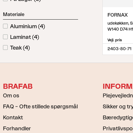
Tilbehør
Hynde
Materiale
FORNAX
Opbevaring
udekøkken, S
Aluminium
(
4
)
Møbelovertræk
W140 D74 H
Laminat
Vedligeholdelsesprodukter
(
4
)
Vejl. pris
Sæt
Teak
(
4
)
2403-80-71
BRAFAB
INFORM
Om os
Plejevejled
FAQ – Ofte stillede spørgsmål
Sikker og t
Kontakt
Bæredygtig
Forhandler
Privatlivspol