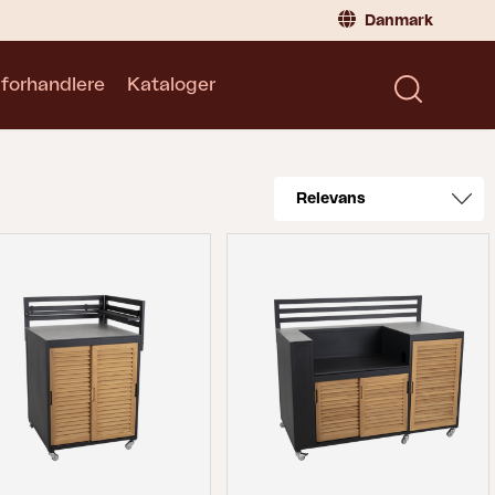
Danmark
 forhandlere
Kataloger
Privatperson
Danmark
|
Denmark
Norge
|
Norway
Kataloger
Sverige
|
Sweden
Global
|
Global
Tyskland
|
Germany
Frankrig
|
France
Skift til forhandler