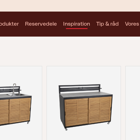
odukter
Reservedele
Inspiration
Tip & råd
Vores
Samlinger
Se alle samlinger
Motty
Blixt
Trolly