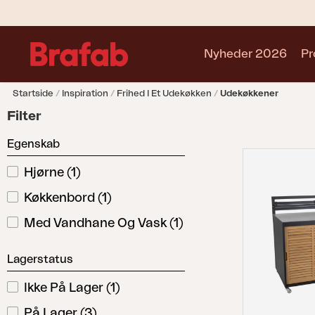
Nyheder 2026
Pr
Startside
Inspiration
Frihed I Et Udekøkken
Udekøkkener
Produkter
Filter
Café sets
Egenskab
Sofa
Lænestol
Hjørne
(
1
)
Stol
Køkkenbord
(
1
)
Bord
Udekøkken
Med Vandhane Og Vask
(
1
)
Solseng
Relax
Lagerstatus
Hængesofa
Ikke På Lager
(
1
)
Parasol
Pavillion
På Lager
(
3
)