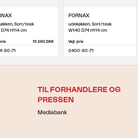
RNAX
FORNAX
økken, Sort/teak
udekøkken, Sort/teak
 D74 H114 cm
W140 D74 H114 cm
pris
13 260 DKK
Vejl. pris
4-80-71
2400-80-71
TIL FORHANDLERE OG
PRESSEN
Mediabank