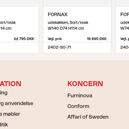
Peace
Grower Greens
Lomma
FORNAX
FO
ort/teak
udekøkken, Sort/teak
udek
114 cm
W140 D74 H114 cm
W74
22 795 DKK
Vejl. pris
19 895 DKK
Vejl. 
2402-80-71
240
Kelia
Delia
Lyra
ATION
KONCERN
ning
Furninova
ryg anvendelse
Conform
e møbler
Affari of Sweden
itik