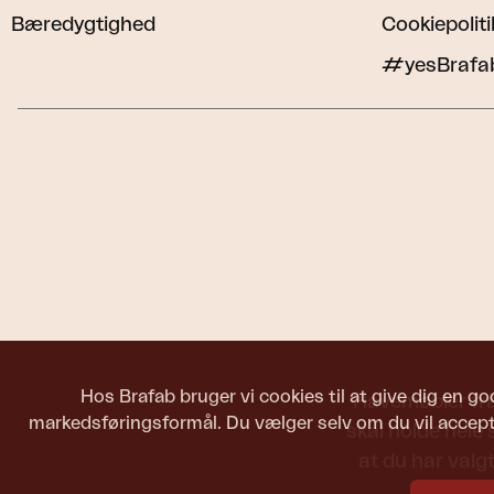
Bæredygtighed
Cookiepoliti
#yesBrafa
Hos Brafab bruger vi cookies til at give dig en go
Havemøbler fra 
markedsføringsformål. Du vælger selv om du vil accepte
skal holde hele
at du har valgt