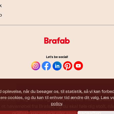
k
b
Let's be social!
d oplevelse, når du besøger os, til statistik, så vi kan forb
Brafab skal kunne holde til både at blive brugt, siddet
re cookies, og du kan til enhver tid ændre dit valg. Læs v
 sommeren og næste og næste sommer med. Du skal fø
policy
.
 et havemøbel fra Brafab, og du skal føle dig stolt, når 
grillfest, krebsegilde eller sankthansaften.