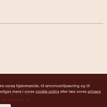
edre vores hjemmeside, til annoncetilpasning og til
 i og set på. De
enligst mere i vores
cookie policy
eller læs vores
privacy
le dig tryg ved,
du inviterer til