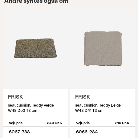
Andre syntes også om
FRISK
FRISK
seat cushion, Teddy Verde
seat cushion, Teddy Beige
W48 D53 T3 cm
W43 D41 T3 cm
Vejl. pris
340 DKK
Vejl. pris
310 DKK
6067-388
6066-284