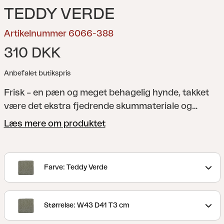
TEDDY VERDE
Artikelnummer 6066-388
310 DKK
Anbefalet butikspris
Frisk – en pæn og meget behagelig hynde, takket
være det ekstra fjedrende skummateriale og
skridsikre materiale på undersiden. En alsidig
Læs mere om produktet
hynde, som passer til flere af vores stole. Fås i flere
farver og storrelser.
Farve: Teddy Verde
Størrelse: W43 D41 T3 cm