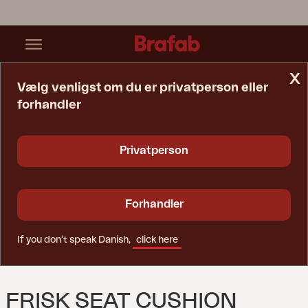
x
Vælg venligst om du er privatperson eller
forhandler
Startside
Hynde
Frisk Seat Cushion Teddy Verde
Privatperson
Forhandler
If you don't speak Danish,
click here
FRISK SEAT CUSHION