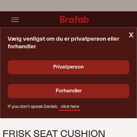
x
Vælg venligst om du er privatperson eller
forhandler
Startside
Hynde
Frisk Seat Cushion Teddy Black
Privatperson
Forhandler
If you don't speak Danish,
click here
FRISK SEAT CUSHION