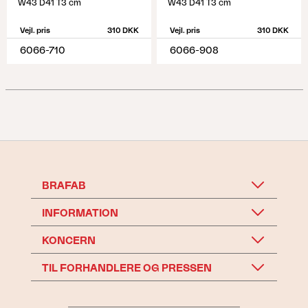
W43 D41 T3 cm
W43 D41 T3 cm
Vejl. pris
310 DKK
Vejl. pris
310 DKK
6066-710
6066-908
BRAFAB
INFORMATION
KONCERN
TIL FORHANDLERE OG PRESSEN