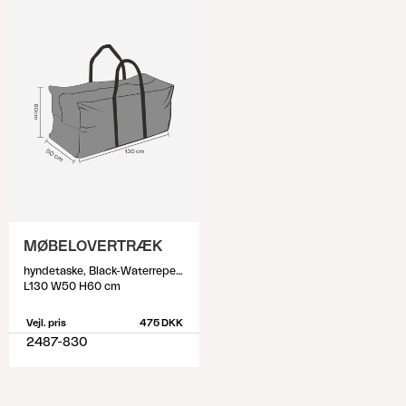
MØBELOVERTRÆK
hyndetaske, Black-Waterrepellant
L130 W50 H60 cm
Vejl. pris
475 DKK
2487-830