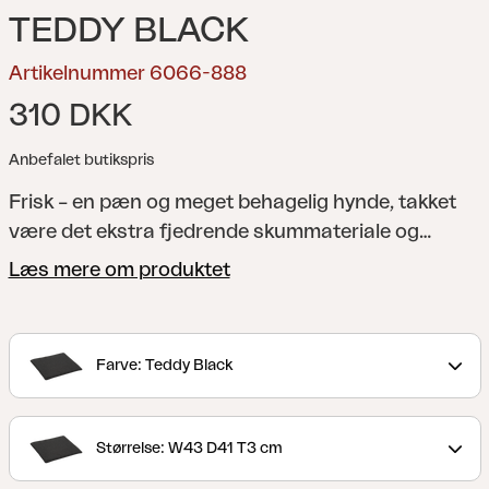
TEDDY BLACK
Artikelnummer 6066-888
310 DKK
Anbefalet butikspris
Frisk – en pæn og meget behagelig hynde, takket
være det ekstra fjedrende skummateriale og
skridsikre materiale på undersiden. En alsidig
Læs mere om produktet
hynde, som passer til flere af vores stole. Fås i flere
farver og størrelser.
Farve: Teddy Black
Størrelse: W43 D41 T3 cm