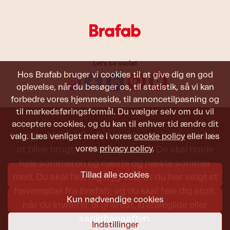
Let's be social!
Hos Brafab bruger vi cookies til at give dig en god
oplevelse, når du besøger os, til statistik, så vi kan
forbedre vores hjemmeside, til annoncetilpasning og
til markedsføringsformål. Du vælger selv om du vil
acceptere cookies, og du kan til enhver tid ændre dit
Havemøbler fra Brafab skal kunne holde til både
valg. Læs venligst mere i vores
cookie policy
eller læs
vores
privacy policy
.
at blive brugt, siddet i og set på. De skal holde
hele sommeren og næste og næste sommer
Tillad alle cookies
med. Du skal føle dig tryg ved, at du har valgt et
havemøbel fra Brafab, og du skal føle dig stolt,
Kun nødvendige cookies
når du inviterer til grillfest, krebsegilde eller
sankthansaften.
Indstillinger