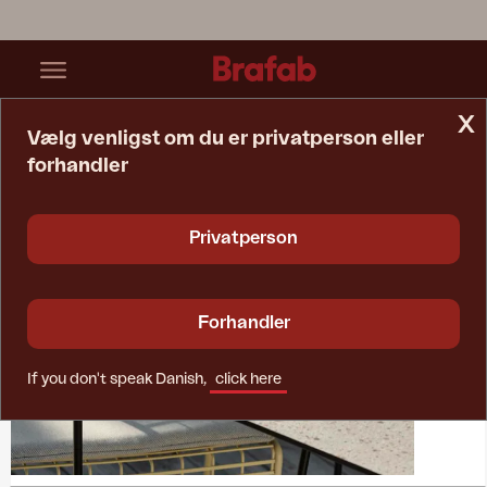
x
Vælg venligst om du er privatperson eller
forhandler
Startside
Collections
Laminate
Privatperson
Forhandler
If you don't speak Danish,
click here