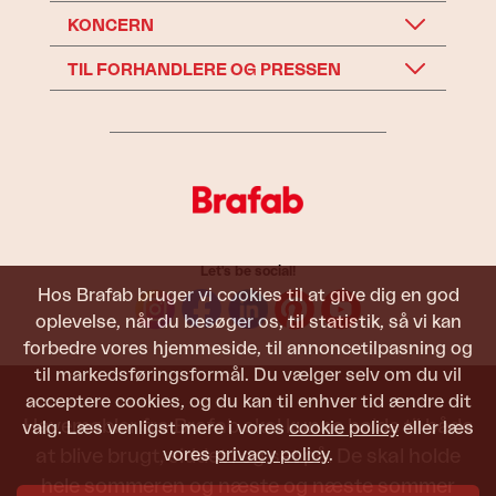
KONCERN
TIL FORHANDLERE OG PRESSEN
Let's be social!
Hos Brafab bruger vi cookies til at give dig en god
oplevelse, når du besøger os, til statistik, så vi kan
forbedre vores hjemmeside, til annoncetilpasning og
til markedsføringsformål. Du vælger selv om du vil
acceptere cookies, og du kan til enhver tid ændre dit
Havemøbler fra Brafab skal kunne holde til både
valg. Læs venligst mere i vores
cookie policy
eller læs
at blive brugt, siddet i og set på. De skal holde
vores
privacy policy
.
hele sommeren og næste og næste sommer