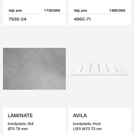
Vejl. pris
1 735 DKK
Vejl. pris
1 685 DKK
7938-24
4960-71
LAMINATE
AVILA
bordplade, Grå
bordplade, Hvid
Ø70 T8 mm
L125 W70 T3 cm