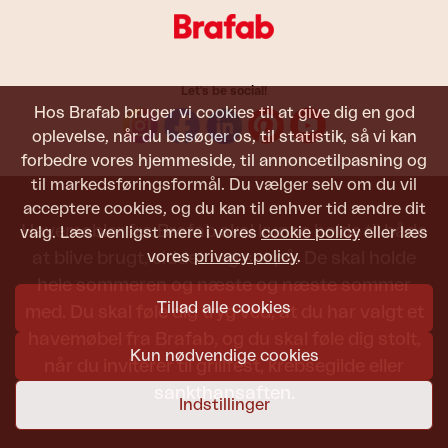
Let's be social!
Hos Brafab bruger vi cookies til at give dig en god
oplevelse, når du besøger os, til statistik, så vi kan
forbedre vores hjemmeside, til annoncetilpasning og
til markedsføringsformål. Du vælger selv om du vil
acceptere cookies, og du kan til enhver tid ændre dit
Havemøbler fra Brafab skal kunne holde til både
valg. Læs venligst mere i vores
cookie policy
eller læs
vores
privacy policy
.
at blive brugt, siddet i og set på. De skal holde
hele sommeren og næste og næste sommer
Tillad alle cookies
med. Du skal føle dig tryg ved, at du har valgt et
havemøbel fra Brafab, og du skal føle dig stolt,
Kun nødvendige cookies
når du inviterer til grillfest, krebsegilde eller
sankthansaften.
Indstillinger