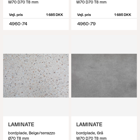
W70 D70 T8 mm
W70 D70 T8 mm
Vejl. pris
1 685 DKK
Vejl. pris
1 685 DKK
4960-74
4960-79
LAMINATE
LAMINATE
bordplade, Beige/terrazzo
bordplade, Grå
Ø70 T8 mm
W70 D70 T8 mm