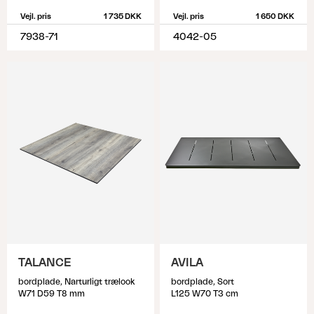
Vejl. pris
1 735 DKK
Vejl. pris
1 650 DKK
7938-71
4042-05
TALANCE
AVILA
bordplade, Narturligt trælook
bordplade, Sort
W71 D59 T8 mm
L125 W70 T3 cm