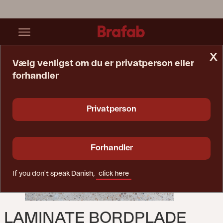
x
Vælg venligst om du er privatperson eller
forhandler
Startside
Bord
Laminate Bordplade Beige/terrazzo
Privatperson
Forhandler
If you don't speak Danish,
click here
LAMINATE BORDPLADE