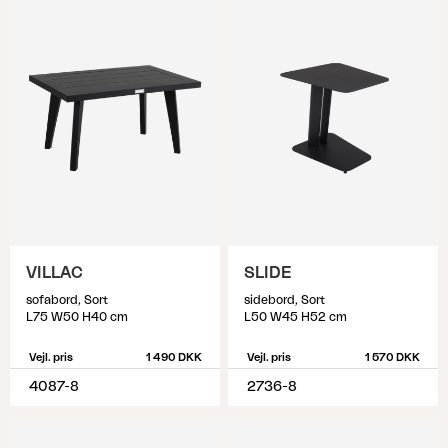
VILLAC
SLIDE
sofabord, Sort
sidebord, Sort
L75 W50 H40 cm
L50 W45 H52 cm
Vejl. pris
1 490 DKK
Vejl. pris
1 570 DKK
4087-8
2736-8