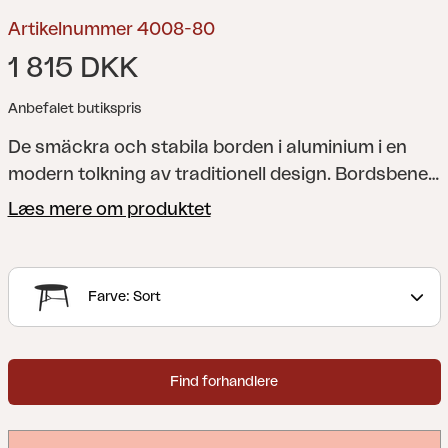
Artikelnummer 4008-80
1 815 DKK
Anbefalet butikspris
De smäckra och stabila borden i aluminium i en
modern tolkning av traditionell design. Bordsbenen
är snyggt rundade och placerade i ett kryss som är
Læs mere om produktet
som skapat för att vila fötterna på. Du väljer
mellan två olika storleker som gör det enkelt för dig
att anpassa dem till behovet i ditt hem.
Farve: Sort
Find forhandlere