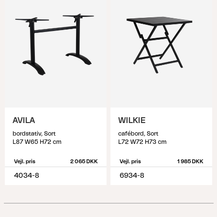
AVILA
WILKIE
bordstativ, Sort
cafébord, Sort
L87 W65 H72 cm
L72 W72 H73 cm
Vejl. pris
2 065 DKK
Vejl. pris
1 985 DKK
4034-8
6934-8