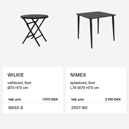
WILKIE
NIMES
cafébord, Sort
spisebord, Sort
Ø72 H73 cm
L78 W78 H73 cm
Vejl. pris
1 570 DKK
Vejl. pris
2 150 DKK
6933-8
3107-80