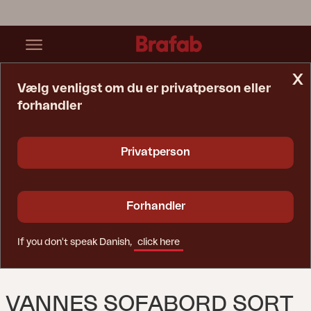
x
Vælg venligst om du er privatperson eller
forhandler
Startside
Bord
Vannes Sofabord Sort
Privatperson
Forhandler
If you don't speak Danish,
click here
VANNES SOFABORD SORT