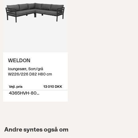
WELDON
loungesæt, Sort/grå
W226/226 D82 H80 cm
Vejl. pris
13 010 DKK
4365HVH-80-77
Andre syntes også om