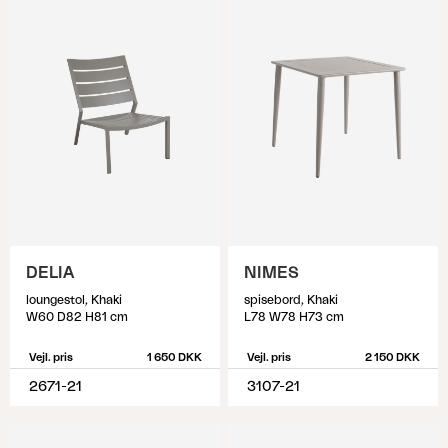
DELIA
NIMES
loungestol, Khaki
spisebord, Khaki
W60 D82 H81 cm
L78 W78 H73 cm
Vejl. pris
1 650 DKK
Vejl. pris
2 150 DKK
2671-21
3107-21