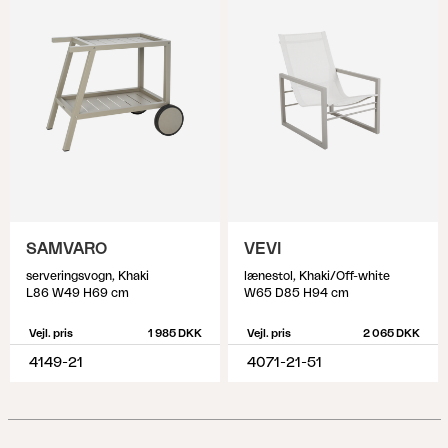
SAMVARO
VEVI
serveringsvogn, Khaki
lænestol, Khaki/Off-white
L86 W49 H69 cm
W65 D85 H94 cm
Vejl. pris
1 985 DKK
Vejl. pris
2 065 DKK
4149-21
4071-21-51