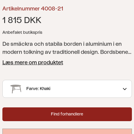
Artikelnummer 4008-21
1 815 DKK
Anbefalet butikspris
De smäckra och stabila borden i aluminium i en
modern tolkning av traditionell design. Bordsbenen
är snyggt rundade och placerade i ett kryss som är
Læs mere om produktet
som skapat för att vila fötterna på. Du väljer
mellan två olika storleker som gör det enkelt för dig
att anpassa dem till behovet i ditt hem.
Farve: Khaki
Find forhandlere