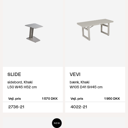
SLIDE
VEVI
sidebord, Khaki
bænk, Khaki
L50 W45 H52 cm
W105 D41 SH45 cm
Vejl. pris
1 570 DKK
Vejl. pris
1 950 DKK
2736-21
4022-21