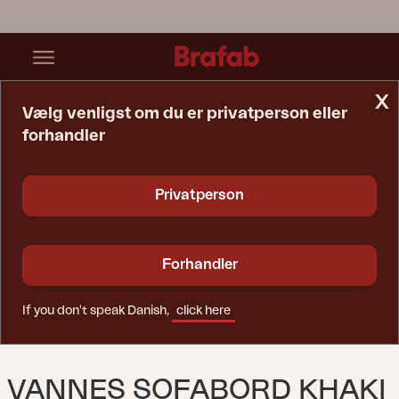
x
Vælg venligst om du er privatperson eller
forhandler
Startside
Bord
Vannes Sofabord Khaki
Privatperson
Forhandler
If you don't speak Danish,
click here
VANNES SOFABORD KHAKI