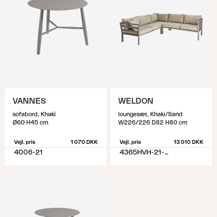
VANNES
WELDON
sofabord, Khaki
loungesæt, Khaki/Sand
Ø60 H45 cm
W226/226 D82 H80 cm
Vejl. pris
1 070 DKK
Vejl. pris
13 010 DKK
4006-21
4365HVH-21-02