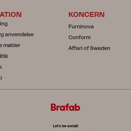
ATION
KONCERN
ning
Furninova
ryg anvendelse
Conform
e møbler
Affari of Sweden
itik
k
b
Let's be social!