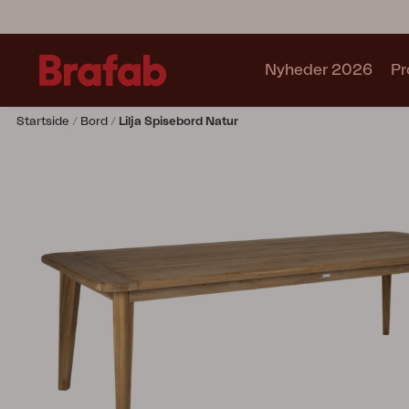
Nyheder 2026
Pr
Startside
Bord
Lilja Spisebord Natur
Produkter
Café sets
Sofa
Lænestol
Stol
Bord
Udekøkken
Solseng
Relax
Hængesofa
Parasol
Pavillion