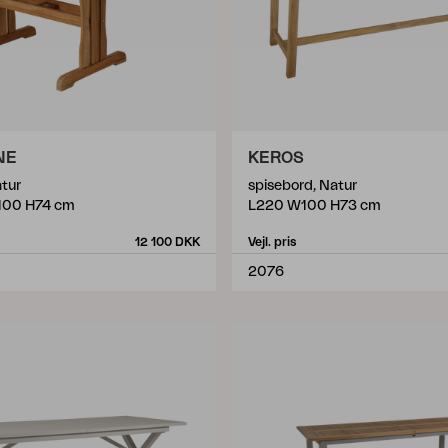
NE
KEROS
atur
spisebord, Natur
100 H74 cm
L220 W100 H73 cm
12 100 DKK
Vejl. pris
2076