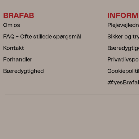
BRAFAB
INFORM
Om os
Plejevejled
FAQ – Ofte stillede spørgsmål
Sikker og t
Kontakt
Bæredygtig
Forhandler
Privatlivspol
Bæredygtighed
Cookiepoliti
#yesBrafa