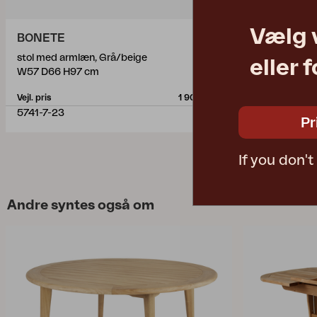
Vælg 
BONETE
ROSITA
stol med armlæn, Grå/beige
positionslæne
eller 
W57 D66 H97 cm
W64 D86 H1
Vejl. pris
1 900 DKK
Vejl. pris
5741-7-23
3901-21-20
Pr
If you don'
Andre syntes også om