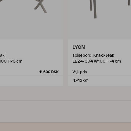
LYON
aki
spisebord, Khaki/teak
100 H73 cm
L224/304 W100 H74 cm
11 600 DKK
Vejl. pris
4743-21