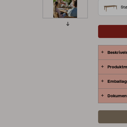
afrundede de
Stø
Peace
Grower Greens
Lomma
Kelia
Delia
Lyra
Beskrivel
Produktm
Emballag
Dokumen