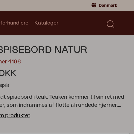
Danmark
 forhandlere
Kataloger
Privatperson
Danmark
|
Denmark
Norge
|
Norway
Kataloger
 SPISEBORD NATUR
Sverige
|
Sweden
Global
|
Global
mer 4166
Tyskland
|
Germany
 DKK
Frankrig
|
France
spris
Skift til forhandler
idt spisebord i teak. Teaken kommer til sin ret med
jer, som indrammes af flotte afrundede hjørner.
buste med fine vinkler.
Lilja er et sæt, der passer til
m produktet
ning og måltider. Runde organiske former i teak.
er, som samtidig er elegante på grund af de