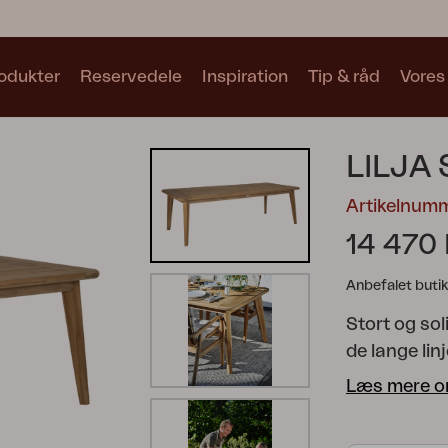
odukter
Reservedele
Inspiration
Tip & råd
Vores
Samlinger
LILJA
Se alle samlinger
Artikelnum
14 470
Anbefalet butik
Stort og sol
Motty
Blixt
Trolly
de lange lin
Benene er ro
Læs mere o
både afslap
Solide møbl