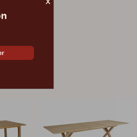
x
on
4 140 DKK
er