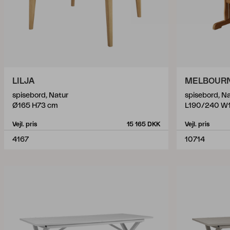
LILJA
MELBOUR
spisebord, Natur
spisebord, N
Ø165 H73 cm
L190/240 W
Vejl. pris
15 165 DKK
Vejl. pris
4167
10714