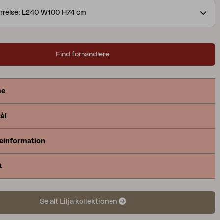
taljer.
rrelse: L240 W100 H74 cm
Find forhandlere
se
ål
einformation
t
Se alt Lilja kollektionen