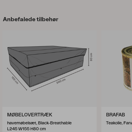
Anbefalede tilbehør
MØBELOVERTRÆK
BRAFAB
havemøbelsæt, Black-Breathable
Teakolie, Far
L245 W155 H80 cm