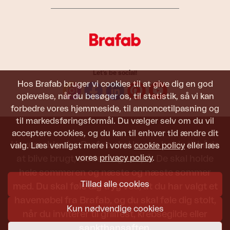
Let's be social!
Hos Brafab bruger vi cookies til at give dig en god
oplevelse, når du besøger os, til statistik, så vi kan
forbedre vores hjemmeside, til annoncetilpasning og
til markedsføringsformål. Du vælger selv om du vil
acceptere cookies, og du kan til enhver tid ændre dit
Havemøbler fra Brafab skal kunne holde til både
valg. Læs venligst mere i vores
cookie policy
eller læs
vores
privacy policy
.
at blive brugt, siddet i og set på. De skal holde
hele sommeren og næste og næste sommer
Tillad alle cookies
med. Du skal føle dig tryg ved, at du har valgt et
havemøbel fra Brafab, og du skal føle dig stolt,
Kun nødvendige cookies
når du inviterer til grillfest, krebsegilde eller
sankthansaften.