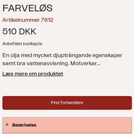
FARVELØS
Artikelnummer 7612
510 DKK
Anbefalet butikspris
En olja med mycket djupträngande egenskaper
samt bra vattenavvisning. Motverkar
sprickbildning, blånad och mögel. Torrhalten i oljan
Læs mere om produktet
är 42 volym-%.
Find forhandlere
Beskrivelse