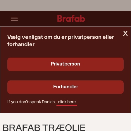
x
Vælg venligst om du er privatperson eller
forhandler
Startside
Vedligeholdelsesprodukter
Brafab Træolie Farveløs
Privatperson
Forhandler
If you don't speak Danish,
click here
BRAFAB TRÆOLIE