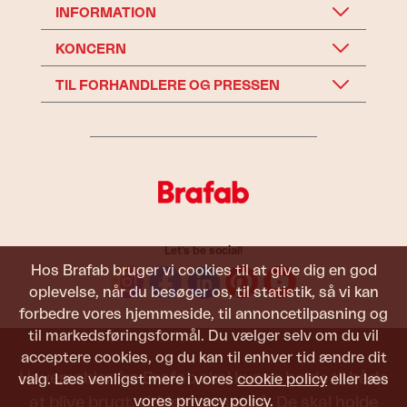
INFORMATION
KONCERN
TIL FORHANDLERE OG PRESSEN
Let's be social!
Hos Brafab bruger vi cookies til at give dig en god
oplevelse, når du besøger os, til statistik, så vi kan
forbedre vores hjemmeside, til annoncetilpasning og
til markedsføringsformål. Du vælger selv om du vil
acceptere cookies, og du kan til enhver tid ændre dit
Havemøbler fra Brafab skal kunne holde til både
valg. Læs venligst mere i vores
cookie policy
eller læs
vores
privacy policy
.
at blive brugt, siddet i og set på. De skal holde