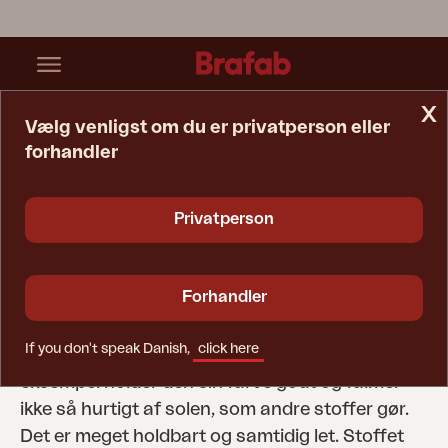
x
Vælg venligst om du er privatperson eller
forhandler
Startside
Tip & Råd
Plejevejledning
Vaskeanvisning Polstring
Privatperson
Vaskeanvisning
polstring
Forhandler
I de fleste af vores møbler med hynder bruger vi
If you don't speak Danish,
click here
olefinstof, et stof med mange fordele. For
eksempel holder den sin farve godt og falmer
ikke så hurtigt af solen, som andre stoffer gør.
Det er meget holdbart og samtidig let. Stoffet