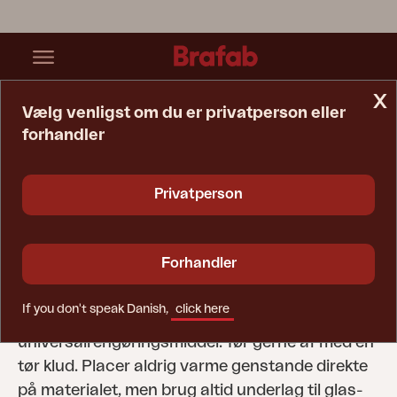
x
Vælg venligst om du er privatperson eller
forhandler
Startside
Tip & Råd
Plejevejledning
Laminat
Privatperson
Laminat
De fleste bordplader på Brafabs borde er lavet
Forhandler
af laminat, som vi nogle gange forkorter til HPL
(High Pressure Laminate). HPL skal rengøres
If you don't speak Danish,
click here
med annonceamp klud og tallerken eller
universalrengøringsmiddel. Tør gerne af med en
tør klud. Placer aldrig varme genstande direkte
på materialet, men brug altid underlag til glas-