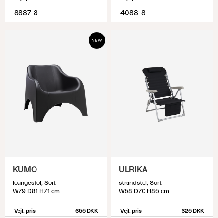
8887-8
4088-8
KUMO
ULRIKA
loungestol, Sort
strandstol, Sort
W79 D81 H71 cm
W58 D70 H85 cm
Vejl. pris
655 DKK
Vejl. pris
625 DKK