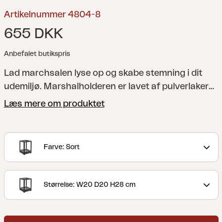
Artikelnummer 4804-8
655 DKK
Anbefalet butikspris
Lad marchsalen lyse op og skabe stemning i dit
udemiljø. Marshalholderen er lavet af pulverlakeret
aluminium med hærdet glas på alle fire sider. Fås i
Læs mere om produktet
flere farver – vælg den variant, der passer til din
stil. Justerbare fødder gør det nemt at justere.
Farve: Sort
Størrelse: W20 D20 H28 cm