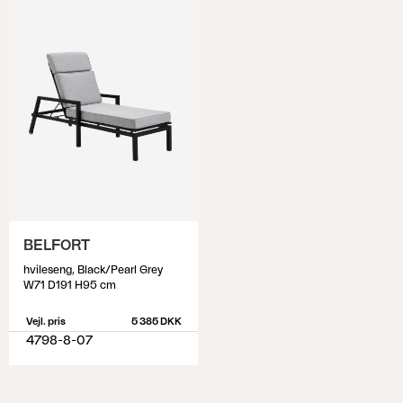
BELFORT
hvileseng, Black/Pearl Grey
W71 D191 H95 cm
Vejl. pris
5 385 DKK
4798-8-07