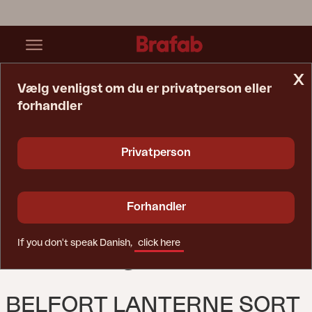
x
Vælg venligst om du er privatperson eller
forhandler
Startside
Tilbehør
Belfort Lanterne Sort
Privatperson
Forhandler
If you don't speak Danish,
click here
BELFORT LANTERNE SORT