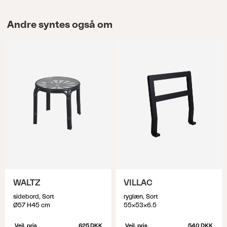
Andre syntes også om
WALTZ
VILLAC
sidebord, Sort
ryglæn, Sort
Ø57 H45 cm
55x53x6.5
Vejl. pris
625 DKK
Vejl. pris
540 DKK