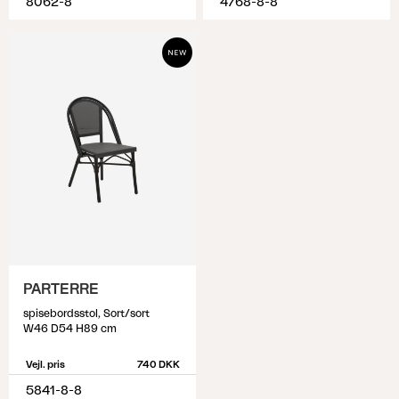
8062-8
4768-8-8
PARTERRE
spisebordsstol, Sort/sort
W46 D54 H89 cm
Vejl. pris
740 DKK
5841-8-8