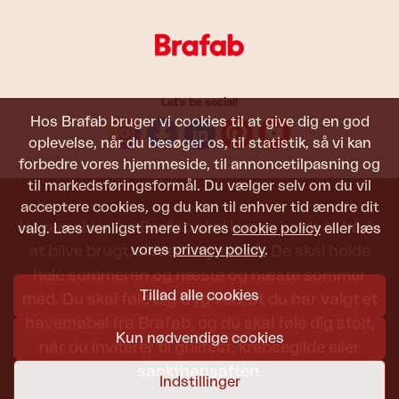
Let's be social!
Hos Brafab bruger vi cookies til at give dig en god
oplevelse, når du besøger os, til statistik, så vi kan
forbedre vores hjemmeside, til annoncetilpasning og
til markedsføringsformål. Du vælger selv om du vil
acceptere cookies, og du kan til enhver tid ændre dit
Havemøbler fra Brafab skal kunne holde til både
valg. Læs venligst mere i vores
cookie policy
eller læs
vores
privacy policy
.
at blive brugt, siddet i og set på. De skal holde
hele sommeren og næste og næste sommer
Tillad alle cookies
med. Du skal føle dig tryg ved, at du har valgt et
havemøbel fra Brafab, og du skal føle dig stolt,
Kun nødvendige cookies
når du inviterer til grillfest, krebsegilde eller
sankthansaften.
Indstillinger