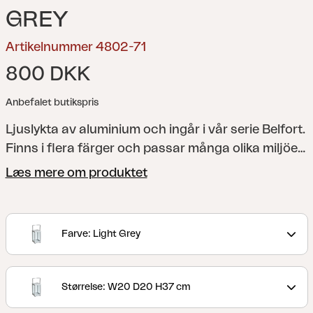
GREY
Artikelnummer 4802-71
800 DKK
Anbefalet butikspris
Ljuslykta av aluminium och ingår i vår serie Belfort.
Finns i flera färger och passar många olika miljöer.
Ger en mysig inramning till din uteplats eller ditt
Læs mere om produktet
uterum.
Farve: Light Grey
Størrelse: W20 D20 H37 cm