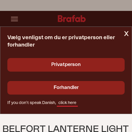
x
Vælg venligst om du er privatperson eller
forhandler
Startside
Tilbehør
Belfort Lanterne Light Grey
Privatperson
Forhandler
If you don't speak Danish,
click here
BELFORT LANTERNE LIGHT