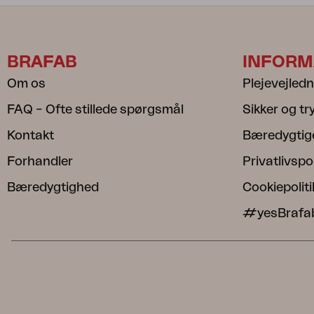
BRAFAB
INFORM
Om os
Plejevejled
FAQ – Ofte stillede spørgsmål
Sikker og t
Kontakt
Bæredygtig
Forhandler
Privatlivspol
Bæredygtighed
Cookiepoliti
#yesBrafa