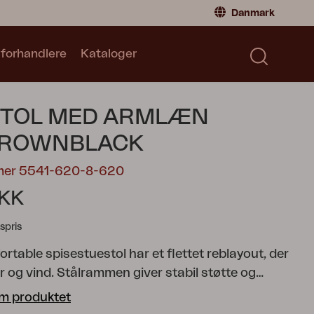
Danmark
 forhandlere
Kataloger
Privatperson
Danmark
|
Denmark
Norge
|
Norway
Kataloger
STOL MED ARMLÆN
Sverige
|
Sweden
Global
|
Global
ROWNBLACK
Tyskland
|
Germany
mer 5541-620-8-620
Frankrig
|
France
DKK
Skift til forhandler
spris
table spisestuestol har et flettet reblayout, der
 og vind. Stålrammen giver stabil støtte og
 og korrosion, hvilket sikrer langvarig brug i alle
m produktet
t smukt flettede mønster på sæde og ryglæn giver en