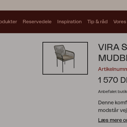
odukter
Reservedele
Inspiration
Tip & råd
Vores
Samlinger
VIRA 
Se alle samlinger
MUDB
Artikelnum
1 570 
Anbefalet butik
Motty
Blixt
Trolly
Denne komfor
modstår vejr
modstår rust
Læs mere o
klimaer. De