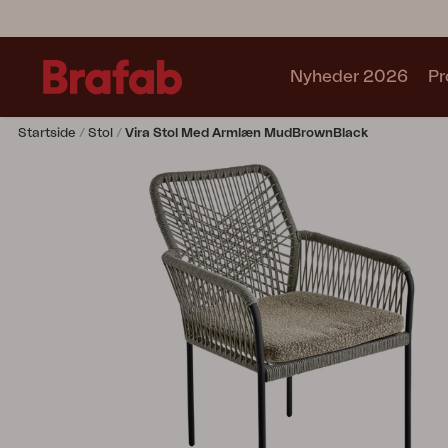
Nyheder 2026
Pr
Startside
Stol
Vira Stol Med Armlæn MudBrownBlack
Produkter
Café sets
Sofa
Lænestol
Stol
Bord
Udekøkken
Solseng
Relax
Hængesofa
Parasol
Pavillion