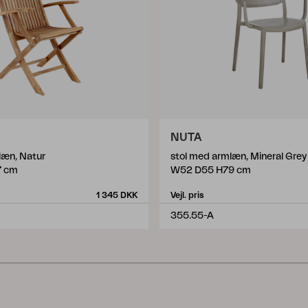
NUTA
læn, Natur
stol med armlæn, Mineral Grey
7 cm
W52 D55 H79 cm
1 345 DKK
Vejl. pris
355.55-A