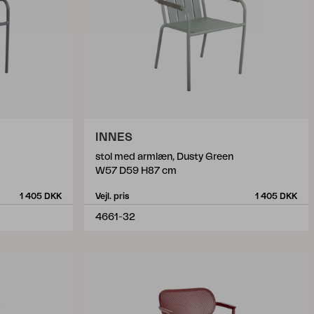
INNES
stol med armlæn, Dusty Green
W57 D59 H87 cm
1 405 DKK
Vejl. pris
1 405 DKK
4661-32