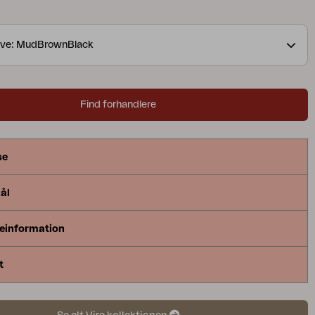
else, som forstærkes af sine jordfarver, og indbyder
lappe af. Sædehynde medfølger for ekstra komfort.
rve: MudBrownBlack
Find forhandlere
se
ål
einformation
t