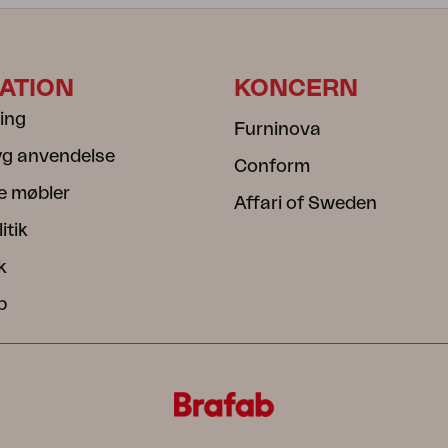
ATION
KONCERN
ning
Furninova
ryg anvendelse
Conform
e møbler
Affari of Sweden
itik
k
b