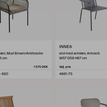
INNES
læn, Mud Brown/Anthracite
stol med armlæn, Antracit
3 cm
W57 D59 H87 cm
1 570 DKK
Vejl. pris
3-620
4661-73