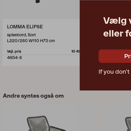
Vælg 
LOMMA ELIPSE
PEACE
eller 
spisebord, Sort
spisebord, N
L220/280 W110 H73 cm
Ø110 H73 cm
Vejl. pris
10 490 DKK
Vejl. pris
Pr
4654-8
4307-34
If you don'
Andre syntes også om