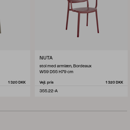
NUTA
stol med armlæn, Bordeaux
W59 D55 H79 cm
1 320 DKK
Vejl. pris
1 320 DKK
355.22-A