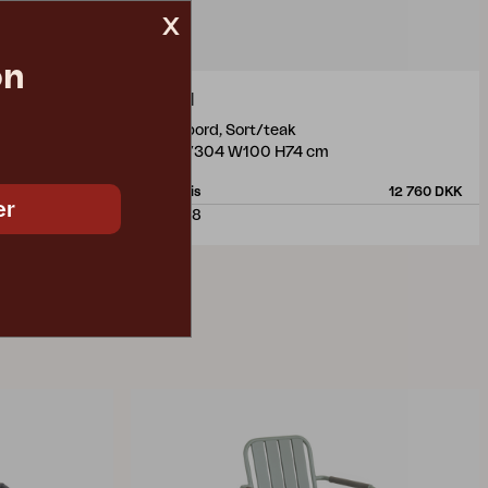
x
on
LYON
spisebord, Sort/teak
L224/304 W100 H74 cm
12 760 DKK
Vejl. pris
12 760 DKK
er
4743-8