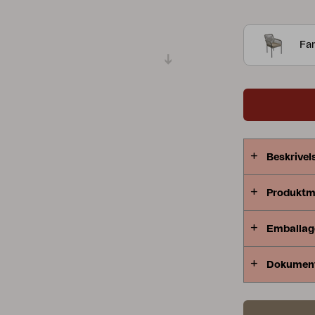
organisk føl
Peace
Grower Greens
Lomma
dig til at s
Fa
Kelia
Delia
Lyra
Beskrivel
Produktm
Emballag
Dokumen