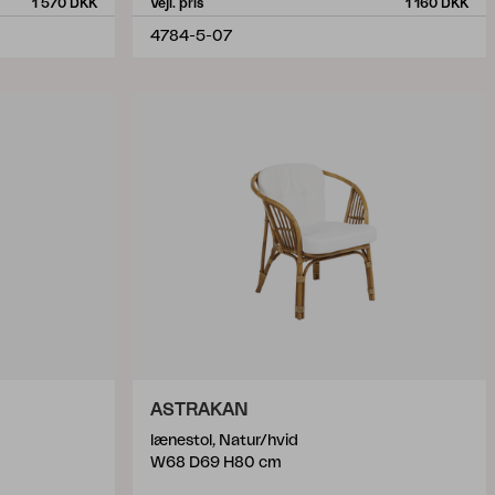
1 570 DKK
Vejl. pris
1 160 DKK
4784-5-07
ASTRAKAN
lænestol, Natur/hvid
W68 D69 H80 cm