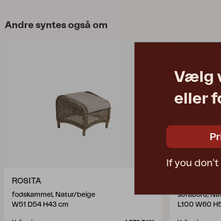
Andre syntes også om
Vælg 
eller 
Pr
If you don'
ROSITA
ASTRAKA
fodskammel, Natur/beige
sofabord, Na
W51 D54 H43 cm
L100 W60 H