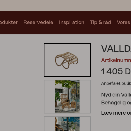
odukter
Reservedele
Inspiration
Tip & råd
Vores
Samlinger
VALL
Se alle samlinger
Artikelnum
1 405 
Anbefalet butik
Nyd din Val
Motty
Blixt
Trolly
Behagelig o
stole, bord
Læs mere o
detaljer. Na
hvilket give