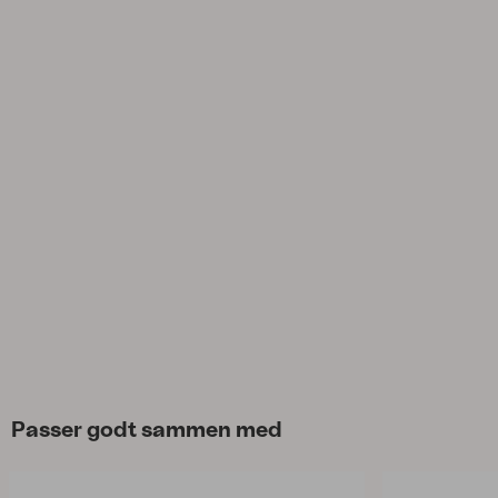
Tilbehør
Hynde
Opbevaring
Møbelovertræk
Vedligeholdelsesprodukter
Sæt
Passer godt sammen med