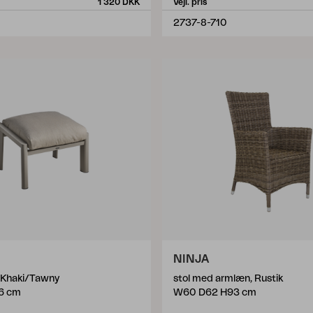
1 320 DKK
Vejl. pris
2737-8-710
NINJA
 Khaki/Tawny
stol med armlæn, Rustik
6 cm
W60 D62 H93 cm