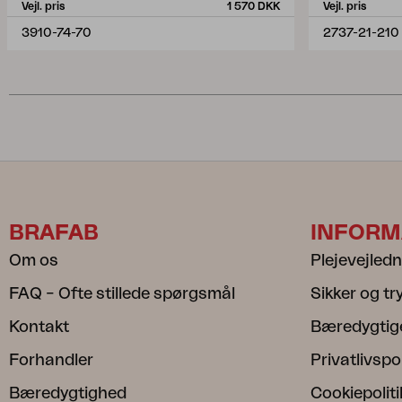
Vejl. pris
1 570 DKK
Vejl. pris
3910-74-70
2737-21-210
BRAFAB
INFORM
Om os
Plejevejled
FAQ – Ofte stillede spørgsmål
Sikker og t
Kontakt
Bæredygtig
Forhandler
Privatlivspol
Bæredygtighed
Cookiepoliti