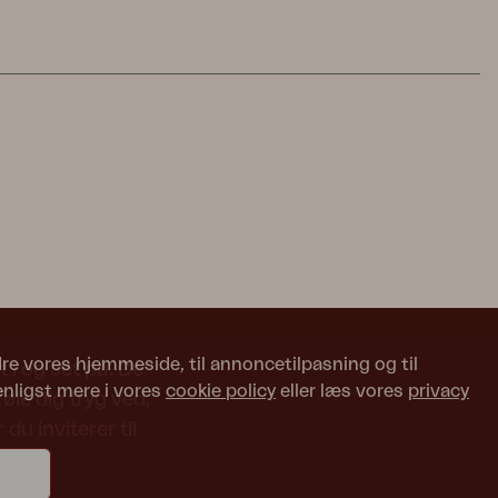
edre vores hjemmeside, til annoncetilpasning og til
 i og set på. De
enligst mere i vores
cookie policy
eller læs vores
privacy
le dig tryg ved,
du inviterer til