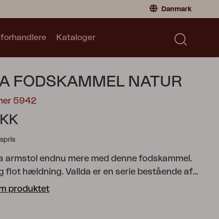
Danmark
 forhandlere
Kataloger
Privatperson
Danmark
|
Denmark
Norge
|
Norway
Kataloger
DA FODSKAMMEL NATUR
Sverige
|
Sweden
Global
|
Global
mer 5942
Tyskland
|
Germany
DKK
Frankrig
|
France
spris
Skift til forhandler
la armstol endnu mere med denne fodskammel.
g flot hældning.
Vallda er en serie bestående af
e, hængestol og lampeskærm i naturrattan med fine
m produktet
turrattan er flettet rattan, hvor skallen er bevaret,
r en mere naturlig farve og naturlige