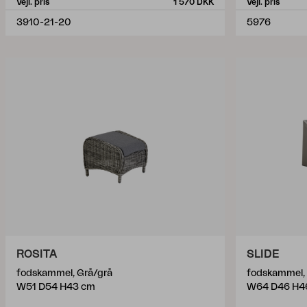
Vejl. pris
1 570 DKK
Vejl. pris
3910-21-20
5976
ROSITA
SLIDE
fodskammel, Grå/grå
fodskammel,
W51 D54 H43 cm
W64 D46 H4