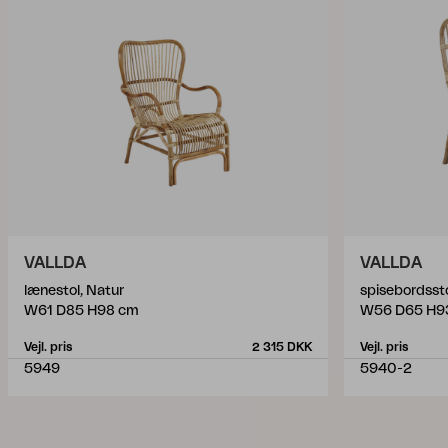
VALLDA
VALLDA
lænestol, Natur
spisebordssto
W61 D85 H98 cm
W56 D65 H9
Vejl. pris
2 315 DKK
Vejl. pris
5949
5940-2