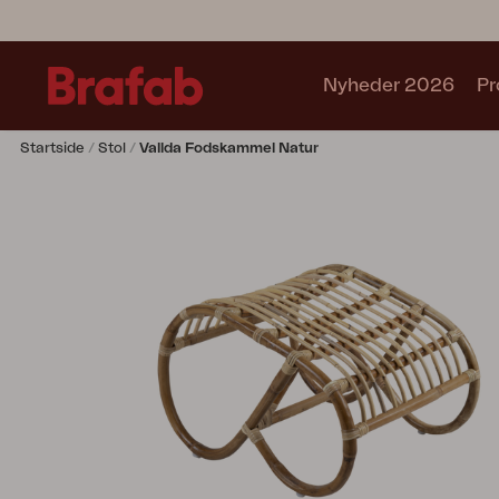
Nyheder 2026
Pr
Startside
Stol
Vallda Fodskammel Natur
Produkter
Café sets
Sofa
Lænestol
Stol
Bord
Udekøkken
Solseng
Relax
Hængesofa
Parasol
Pavillion