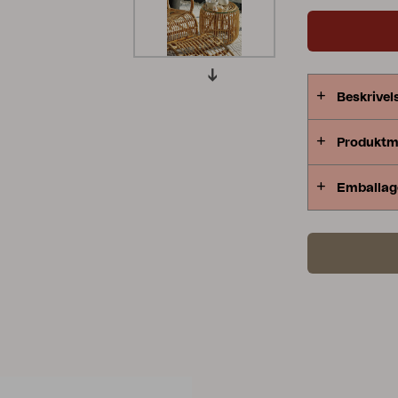
uregelmæssi
Peace
Grower Greens
Lomma
tag.
Beskrivel
Produktm
Kelia
Delia
Lyra
Emballag