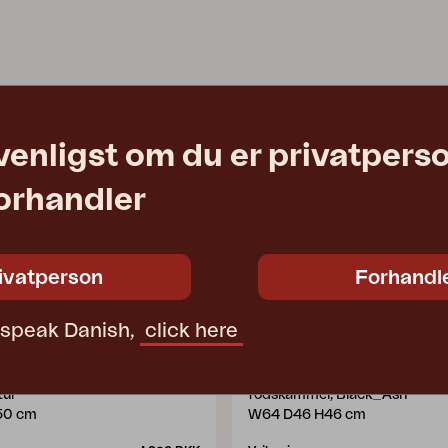
venligst om du er privatpers
forhandler
ivatperson
Forhandl
t speak Danish,
click here
N
SLIDE
tur
fodskammel, Black_Ash
50 cm
W64 D46 H46 cm