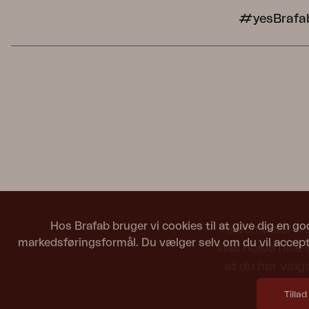
#yesBrafa
Hos Brafab bruger vi cookies til at give dig en go
Havemøbler fra 
markedsføringsformål. Du vælger selv om du vil accepte
skal holde hele
at du har valgt
Tillad