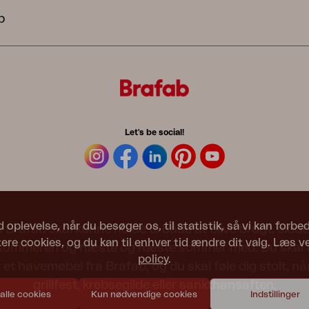
b
Let's be social!
d oplevelse, når du besøger os, til statistik, så vi kan forb
Brafab skal kunne holde til både at blive brugt, siddet
re cookies, og du kan til enhver tid ændre dit valg. Læs v
 sommeren og næste og næste sommer med. Du skal fø
policy
.
 et havemøbel fra Brafab, og du skal føle dig stolt, når 
grillfest, krebsegilde eller sankthansaften.
 alle cookies
Kun nødvendige cookies
Indstillinger