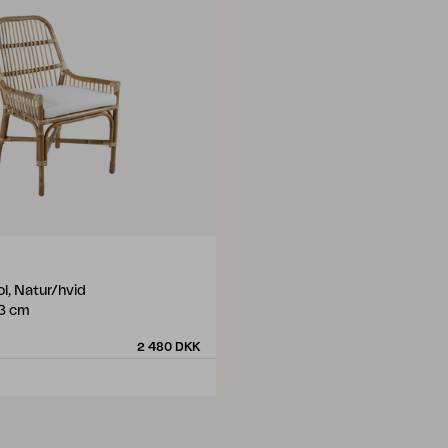
l, Natur/hvid
3 cm
2 480 DKK