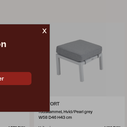
x
on
er
BELFORT
fodskammel, Hvid/Pearl grey
W58 D46 H43 cm