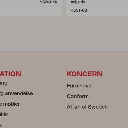
1 570 DKK
Vejl. pris
4531-63
ATION
KONCERN
ning
Furninova
ryg anvendelse
Conform
e møbler
Affari of Sweden
itik
k