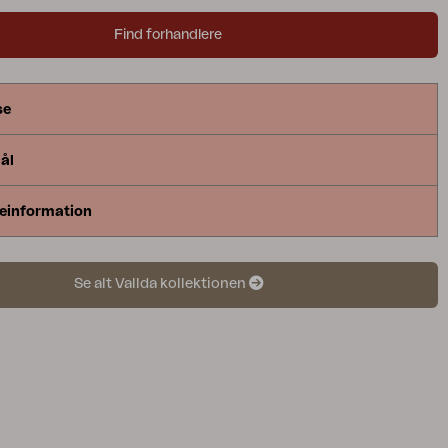
gheder. Møbler i naturlig rattan bør placeres under
Find forhandlere
se
ål
einformation
Se alt Vallda kollektionen