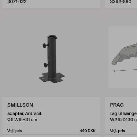
3071-122
3392-880
SMILLSON
PRAG
adapter, Antracit
tag til hænge
Ø6 W9 H31 cm
W215 D130 
Vejl. pris
440 DKK
Vejl. pris