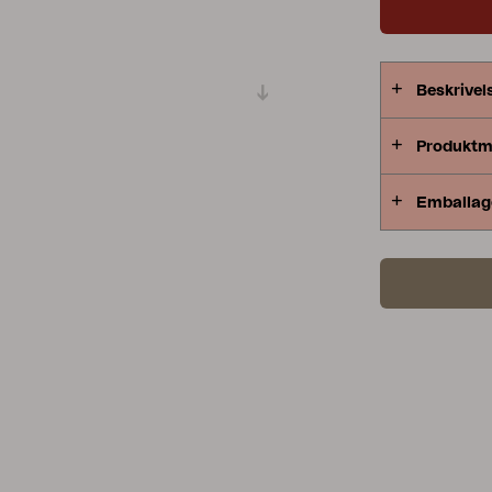
Peace
Grower Greens
Lomma
Beskrivel
Produktm
Kelia
Delia
Lyra
Emballag