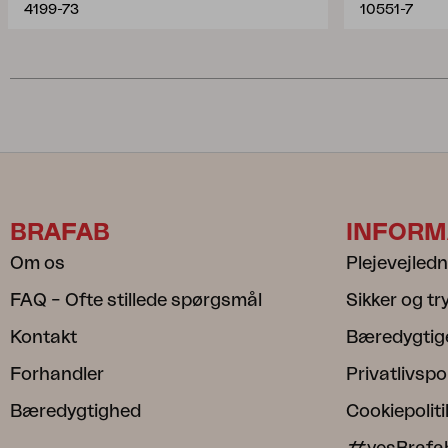
4199-73
10551-7
BRAFAB
INFORM
Om os
Plejevejled
FAQ – Ofte stillede spørgsmål
Sikker og t
Kontakt
Bæredygtig
Forhandler
Privatlivspol
Bæredygtighed
Cookiepoliti