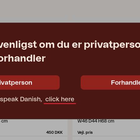
venligst om du er privatpers
forhandler
ivatperson
Forhandl
t speak Danish,
click here
DUBAI
tionsstol, Antracit
hynde til positionsstol, Antraci
4 cm
W46 D44 H68 cm
450 DKK
Vejl. pris