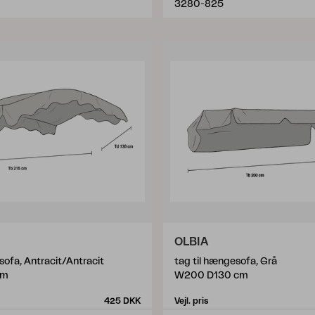
3280-825
OLBIA
sofa, Antracit/Antracit
tag til hængesofa, Grå
cm
W200 D130 cm
425 DKK
Vejl. pris