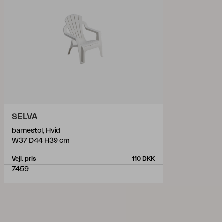
SELVA
barnestol, Hvid
W37 D44 H39 cm
Vejl. pris
110 DKK
7459