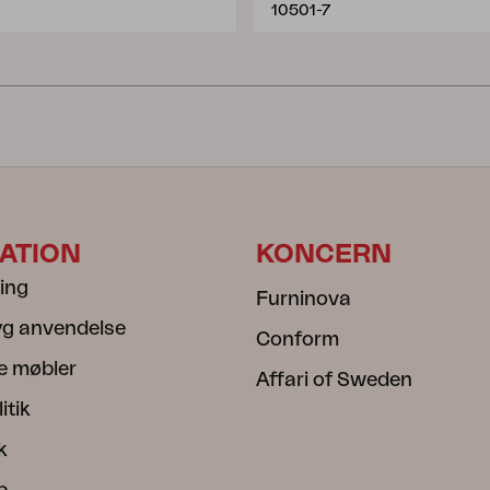
10501-7
ATION
KONCERN
ning
Furninova
ryg anvendelse
Conform
e møbler
Affari of Sweden
itik
k