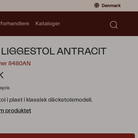
Danmark
 forhandlere
Kataloger
Privatperson
Danmark
|
Denmark
Norge
|
Norway
Kataloger
 LIGGESTOL ANTRACIT
Sverige
|
Sweden
Global
|
Global
mer 8480AN
Tyskland
|
Germany
K
Frankrig
|
France
spris
Skift til forhandler
ol i plast i klassisk däckstolsmodell.
m produktet