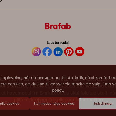
b
Let's be social!
d oplevelse, når du besøger os, til statistik, så vi kan forb
Brafab skal kunne holde til både at blive brugt, siddet
re cookies, og du kan til enhver tid ændre dit valg. Læs v
 sommeren og næste og næste sommer med. Du skal fø
policy
.
 et havemøbel fra Brafab, og du skal føle dig stolt, når 
grillfest, krebsegilde eller sankthansaften.
 alle cookies
Kun nødvendige cookies
Indstillinger