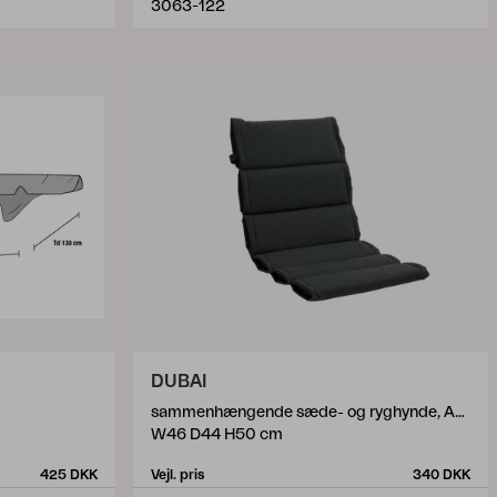
3063-122
DUBAI
sammenhængende sæde- og ryghynde, Antracit
W46 D44 H50 cm
425 DKK
Vejl. pris
340 DKK