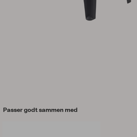
Tilbehør
Hynde
Opbevaring
Møbelovertræk
Vedligeholdelsesprodukter
Sæt
Passer godt sammen med