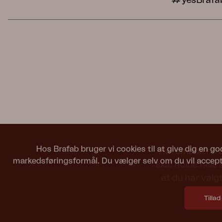
#yesBrafa
Hos Brafab bruger vi cookies til at give dig en go
Havemøbler fra 
markedsføringsformål. Du vælger selv om du vil accepte
skal holde hele
at du har valgt
Tillad