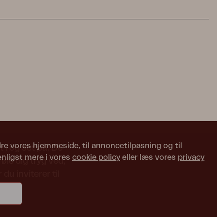
edre vores hjemmeside, til annoncetilpasning og til
 i og set på. De
enligst mere i vores
cookie policy
eller læs vores
privacy
le dig tryg ved,
du inviterer til