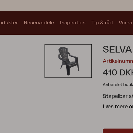
odukter
Reservedele
Inspiration
Tip & råd
Vores
Samlinger
SELVA
Se alle samlinger
Artikelnum
410 DK
Anbefalet butik
Stapelbar st
Motty
Blixt
Trolly
Læs mere o