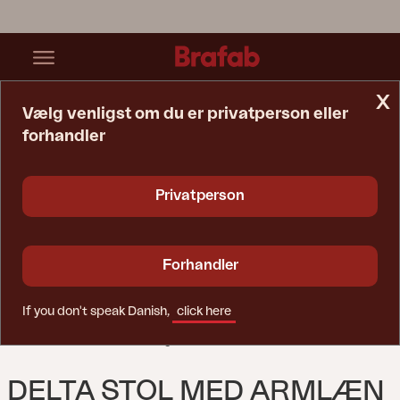
x
Vælg venligst om du er privatperson eller
forhandler
Startside
Stol
Delta Stol Med Armlæn Antrasitt/Teddy Black
Privatperson
Forhandler
If you don't speak Danish,
click here
DELTA STOL MED ARMLÆN