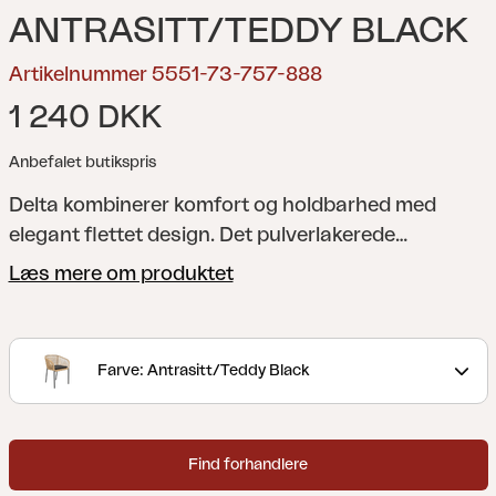
ANTRASITT/TEDDY BLACK
Artikelnummer 5551-73-757-888
1 240 DKK
Anbefalet butikspris
Delta kombinerer komfort og holdbarhed med
elegant flettet design. Det pulverlakerede
aluminiumsstel modstår rust og korrosion, mens
Læs mere om produktet
fletningen tilføjer organisk udtryk i jordfarver.
Inklusiv blød pude i Teddy stof. Kan stables op til
fire stole.
Farve: Antrasitt/Teddy Black
Find forhandlere