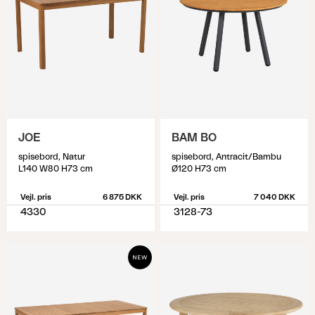
JOE
BAM BO
spisebord, Natur
spisebord, Antracit/Bambu
L140 W80 H73 cm
Ø120 H73 cm
Vejl. pris
6 875 DKK
Vejl. pris
7 040 DKK
4330
3128-73