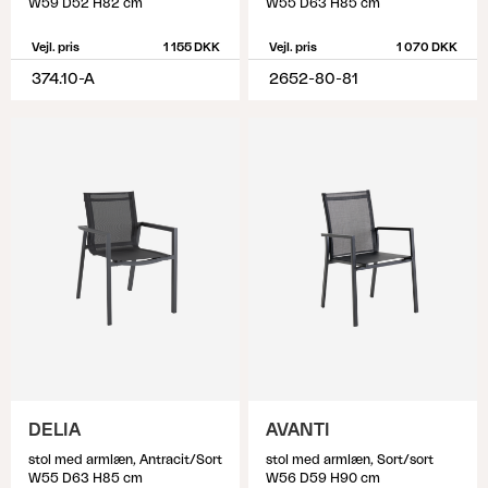
W59 D52 H82 cm
W55 D63 H85 cm
Vejl. pris
1 155 DKK
Vejl. pris
1 070 DKK
374.10-A
2652-80-81
DELIA
AVANTI
stol med armlæn, Antracit/Sort
stol med armlæn, Sort/sort
W55 D63 H85 cm
W56 D59 H90 cm