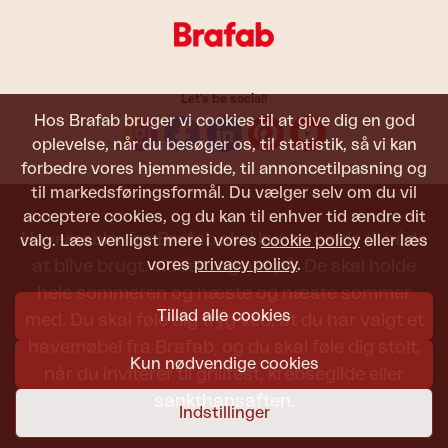
Let's be social!
Hos Brafab bruger vi cookies til at give dig en god
oplevelse, når du besøger os, til statistik, så vi kan
forbedre vores hjemmeside, til annoncetilpasning og
til markedsføringsformål. Du vælger selv om du vil
acceptere cookies, og du kan til enhver tid ændre dit
Havemøbler fra Brafab skal kunne holde til både
valg. Læs venligst mere i vores
cookie policy
eller læs
vores
privacy policy
.
at blive brugt, siddet i og set på. De skal holde
hele sommeren og næste og næste sommer
Tillad alle cookies
med. Du skal føle dig tryg ved, at du har valgt et
havemøbel fra Brafab, og du skal føle dig stolt,
Kun nødvendige cookies
når du inviterer til grillfest, krebsegilde eller
sankthansaften.
Indstillinger