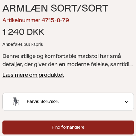
ARMLÆN SORT/SORT
Artikelnummer 4715-8-79
1 240 DKK
Anbefalet butikspris
Denne stilige og komfortable madstol har små
detaljer, der giver den en moderne følelse, samtidig
med at den bevarer sin tidløse charme. Det høje
Læs mere om produktet
rygstøtte i tekstilene tilbyder ekstra komfort med
sit ergonomiske design, som følger ryggens
konturer og opfordrer dig til at sidde og slappe af i
Farve: Sort/sort
længere tid. For ekstra komfort, kombiner den med
en Frisk siddepude.
Find forhandlere