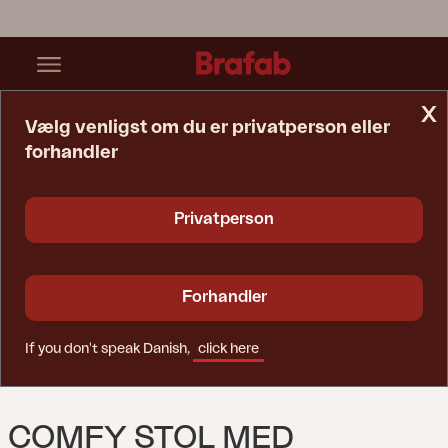
x
Vælg venligst om du er privatperson eller
forhandler
Startside
Stol
Comfy Stol Med Armlæn Sort/sort
Privatperson
Forhandler
If you don't speak Danish,
click here
COMFY STOL MED