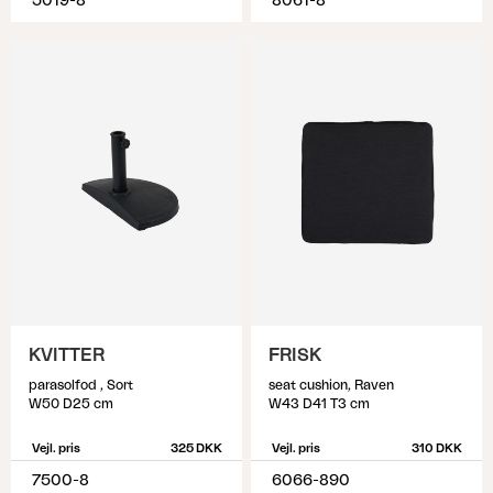
5019-8
8061-8
KVITTER
FRISK
parasolfod , Sort
seat cushion, Raven
W50 D25 cm
W43 D41 T3 cm
Vejl. pris
325 DKK
Vejl. pris
310 DKK
7500-8
6066-890