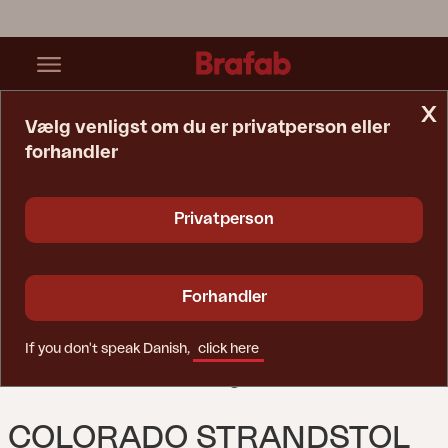
x
Vælg venligst om du er privatperson eller
forhandler
Startside
Stol
Colorado Strandstol Sort/sort
Privatperson
Forhandler
If you don't speak Danish,
click here
COLORADO STRANDSTOL