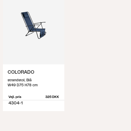
COLORADO
strandstol, Blå
W49 D75 H78 cm
Vejl. pris
325 DKK
4304-1