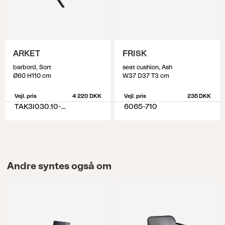
ARKET
FRISK
barbord, Sort
seat cushion, Ash
Ø60 H110 cm
W37 D37 T3 cm
Vejl. pris
4 220 DKK
Vejl. pris
235 DKK
TAK3I030.10-10-H110
6065-710
Andre syntes også om