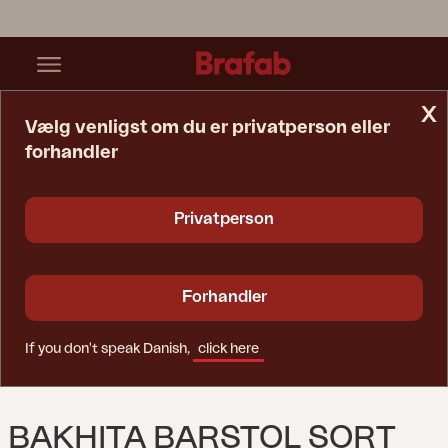
x
Vælg venligst om du er privatperson eller
forhandler
Startside
Stol
Bakhita Barstol Sort
Privatperson
Forhandler
If you don't speak Danish,
click here
BAKHITA BARSTOL SORT