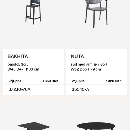
BAKHITA
NUTA
barstol, Sort
stol med armlæn, Sort
W48 D47 H103 cm
W52 D55 H79 cm
Vejl. pris
1 650 DKK
Vejl. pris
1 320 DKK
372.10-76A
355.10-A