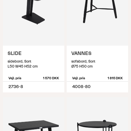
SLIDE
VANNES
sidebord, Sort
sofabord, Sort
L50 W45 H52 cm
Ø75 H50 cm
Vejl. pris
1 570 DKK
Vejl. pris
1 815 DKK
2736-8
4008-80