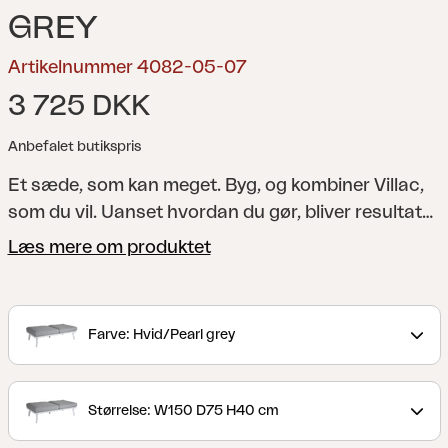
GREY
Artikelnummer 4082-05-07
3 725 DKK
Anbefalet butikspris
Et sæde, som kan meget. Byg, og kombiner Villac,
som du vil. Uanset hvordan du gør, bliver resultatet
et moderne samlingspunkt til de afslappende
Læs mere om produktet
stunder udenfor. Modulerne findes med et eller to
sæder – sædehynde følger med samtlige moduler.
Byg som du vil, og ram ind med Villac arm-/ryglæn
Farve: Hvid/Pearl grey
(sælges separat) samt ryghynde (sælges separat).
Villac er et moderne modulbaseret loungesæt, der
kan sættes sammen i flere forskellige elegante
Størrelse: W150 D75 H40 cm
kombinationer. Villac-seriens bedste egenskab er