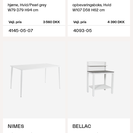
hjørne, Hvid/Pearl grey
opbevaringsboks, Hvid
W79 D79 H94 cm
W107 D58 H62 cm
Vejl. pris
3 560 DKK
Vejl. pris
4 390 DKK
4145-05-07
4093-05
NIMES
BELLAC