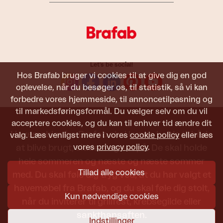
Let's be social!
Hos Brafab bruger vi cookies til at give dig en god
oplevelse, når du besøger os, til statistik, så vi kan
forbedre vores hjemmeside, til annoncetilpasning og
til markedsføringsformål. Du vælger selv om du vil
acceptere cookies, og du kan til enhver tid ændre dit
Havemøbler fra Brafab skal kunne holde til både
valg. Læs venligst mere i vores
cookie policy
eller læs
vores
privacy policy
.
at blive brugt, siddet i og set på. De skal holde
hele sommeren og næste og næste sommer
Tillad alle cookies
med. Du skal føle dig tryg ved, at du har valgt et
havemøbel fra Brafab, og du skal føle dig stolt,
Kun nødvendige cookies
når du inviterer til grillfest, krebsegilde eller
sankthansaften.
Indstillinger