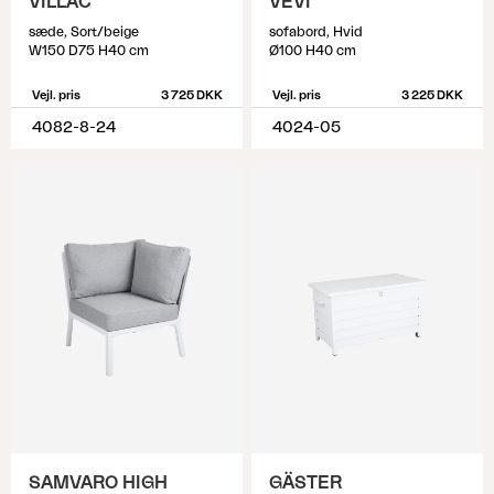
VILLAC
VEVI
sæde, Sort/beige
sofabord, Hvid
W150 D75 H40 cm
Ø100 H40 cm
Vejl. pris
3 725 DKK
Vejl. pris
3 225 DKK
4082-8-24
4024-05
SAMVARO HIGH
GÄSTER