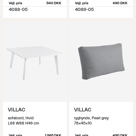
Vejl. pris
540 DKK
Vejl. pris
490 DKK
4088-05
4089-05
VILLAC
VILLAC
sofabord, Hvid
ryghynde, Pearl grey
L88 W88 H46 cm
78x45x10
Vejl. pris
1 985 DKK
Vejl. pris
490 DKK