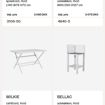
spisebord, Hvid
udekøkken, Hvid
L140 W78 H73 cm
W90 D60 H127 cm
Vejl. pris
3 065 DKK
Vejl. pris
3 475 DKK
3106-50
4840-5
WILKIE
BELLAC
cafébord, Hvid
udekøkken, Hvid