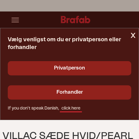
x
Vælg venligst om du er privatperson eller
forhandler
Startside
Sofa
Villac Sæde Hvid/Pearl Grey
Privatperson
Forhandler
If you don't speak Danish,
click here
VILLAC SÆDE HVID/PEARL