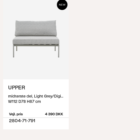
UPPER
midterste del, Light Grey/Digi Grey
W112 D78 H87 cm
Vejl. pris
4 390 DKK
2804-71-791