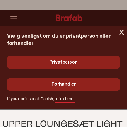
x
Vælg venligst om du er privatperson eller
forhandler
Startside
Sofa
Upper Loungesæt Light Grey/Digi Grey
Privatperson
Forhandler
If you don't speak Danish,
click here
UPPER LOUNGESÆT LIGHT