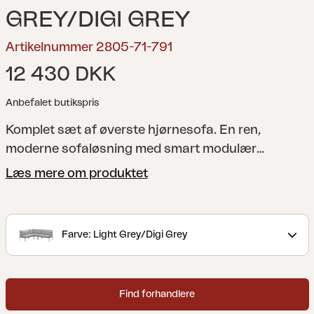
GREY/DIGI GREY
Artikelnummer 2805-71-791
12 430 DKK
Anbefalet butikspris
Komplet sæt af øverste hjørnesofa.
En ren,
moderne sofaløsning med smart modulær
fleksibilitet – med fantastisk komfort. Alle dele
Læs mere om produktet
leveres i en kasse for nem håndtering og kan
stables i hinanden for f.eks. Nem vinteropbevaring.
Et robust aluminiumsstel understøtter generøse
Farve: Light Grey/Digi Grey
sæde- og ryghynder, fyldt med syntetiske dun, der
giver en blød, men støttende fornemmelse.
Designet i hegnsstil tilføjer karakter, og det
Find forhandlere
midterste modul fungerer lige så godt alene som i