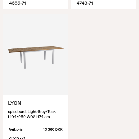
4655-71
4743-71
LYON
spisebord, Light Grey/Teak
L194/252 W92 H74 cm
Vejl. pris
10 360 DKK
4742-71