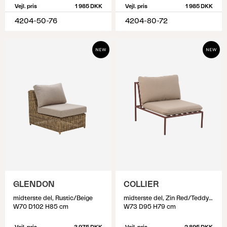
Vejl. pris
1 985 DKK
Vejl. pris
1 985 DKK
4204-50-76
4204-80-72
GLENDON
COLLIER
midterste del, Rustic/Beige
midterste del, Zin Red/Teddy Beige
W70 D102 H85 cm
W73 D95 H79 cm