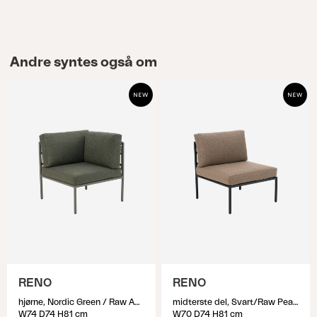
Andre syntes også om
RENO
RENO
hjørne, Nordic Green / Raw Avocado
midterste del, Svart/Raw Peanut
W74 D74 H81 cm
W70 D74 H81 cm