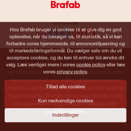
Let's be social!
Hos Brafab bruger vi cookies til at give dig en god
oplevelse, når du besøger os, til statistik, så vi kan
forbedre vores hjemmeside, til annoncetilpasning og
til markedsføringsformål. Du vælger selv om du vil
acceptere cookies, og du kan til enhver tid ændre dit
Havemøbler fra Brafab skal kunne holde til både
valg. Læs venligst mere i vores
cookie policy
eller læs
vores
privacy policy
.
at blive brugt, siddet i og set på. De skal holde
hele sommeren og næste og næste sommer
Tillad alle cookies
med. Du skal føle dig tryg ved, at du har valgt et
havemøbel fra Brafab, og du skal føle dig stolt,
Kun nødvendige cookies
når du inviterer til grillfest, krebsegilde eller
sankthansaften.
Indstillinger