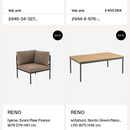
Vejl. pris
Vejl. pris
2 400 DKK
2945-34-327-320
2944-8-676-620
RENO
RENO
hjørne, Svart/Raw Peanut
sofabord, Nordic Green/Natural
W74 D74 H81 cm
L110 W70 H48 cm