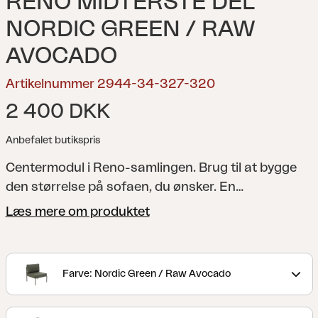
RENO MIDTERSTE DEL
NORDIC GREEN / RAW
AVOCADO
Artikelnummer 2944-34-327-320
2 400 DKK
Anbefalet butikspris
Centermodul i Reno-samlingen. Brug til at bygge
den størrelse på sofaen, du ønsker.
En
nyfortolkning af den klassiske lounge. Med et
Læs mere om produktet
afrundet stel og detaljer i reb eller rattan
kombinerer Reno blødhed og struktur i et moderne,
afklædt look. Generøse hynder med slidstærkt
Farve: Nordic Green / Raw Avocado
boucléstof giver stor komfort, mens det modulære
design gør serien fleksibel og nem at tilpasse.