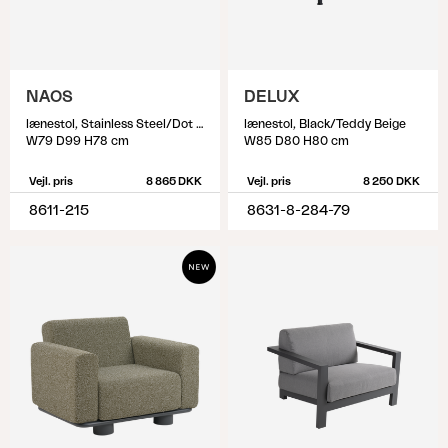
NAOS
DELUX
lænestol, Stainless Steel/Dot Beige
lænestol, Black/Teddy Beige
W79 D99 H78 cm
W85 D80 H80 cm
Vejl. pris
8 865 DKK
Vejl. pris
8 250 DKK
8611-215
8631-8-284-79