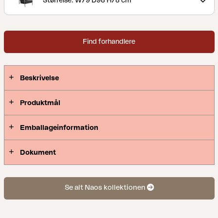
Størrelse: W79 D98 H78 cm
Rene linjer og tidløst design i en moderne version.
Den lave siddehøjde forstærker følelsen af en
moderne loungestil. Et spændende miks af
Find forhandlere
forskellige materialer: rustfrit stål (316) og teak-
detaljer.
Beskrivelse
Produktmål
Emballageinformation
Dokument
Se alt Naos kollektionen