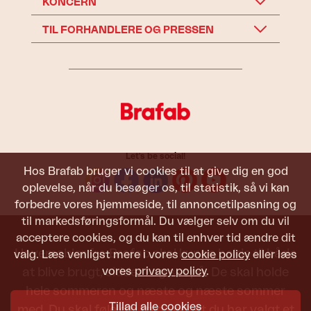
KONCERN
TIL FORHANDLERE OG PRESSEN
Let's be social!
Hos Brafab bruger vi cookies til at give dig en god
oplevelse, når du besøger os, til statistik, så vi kan
forbedre vores hjemmeside, til annoncetilpasning og
til markedsføringsformål. Du vælger selv om du vil
acceptere cookies, og du kan til enhver tid ændre dit
Havemøbler fra Brafab skal kunne holde til både
valg. Læs venligst mere i vores
cookie policy
eller læs
vores
privacy policy
.
at blive brugt, siddet i og set på. De skal holde
hele sommeren og næste og næste sommer
Tillad alle cookies
med. Du skal føle dig tryg ved, at du har valgt et