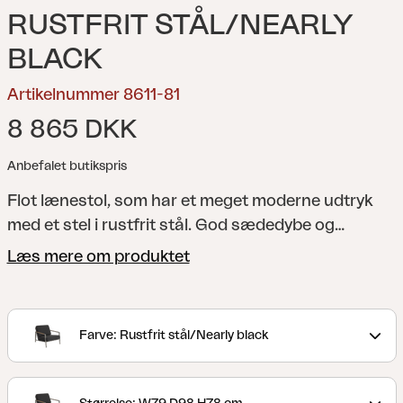
RUSTFRIT STÅL/NEARLY
BLACK
Artikelnummer 8611-81
8 865 DKK
Anbefalet butikspris
Flot lænestol, som har et meget moderne udtryk
med et stel i rustfrit stål. God sædedybe og
komfortabel hældning -; her kan du koble af med
Læs mere om produktet
stil. Helheden formes af detaljerne -; og detaljen
med teak på armlænene forstærker det
gennemtænkte udtryk. Rigtig gode hynder med
Farve: Rustfrit stål/Nearly black
modstandsdygtigt skum, som er beklædt med
foret olefinstof, der gør dem vandafvisende. Det
her er en sofagruppe med flotte detaljer og vinkler.