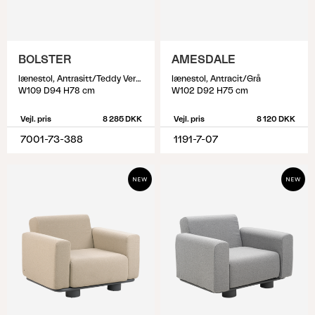
BOLSTER
AMESDALE
lænestol, Antrasitt/Teddy Verde
lænestol, Antracit/Grå
W109 D94 H78 cm
W102 D92 H75 cm
Vejl. pris
8 285 DKK
Vejl. pris
8 120 DKK
7001-73-388
1191-7-07