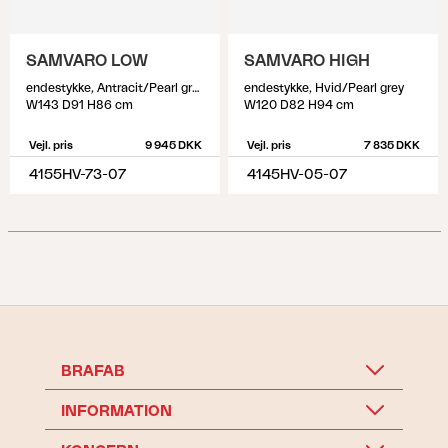
SAMVARO LOW
SAMVARO HIGH
endestykke, Antracit/Pearl grey
endestykke, Hvid/Pearl grey
W143 D91 H86 cm
W120 D82 H94 cm
Vejl. pris
9 945 DKK
Vejl. pris
7 835 DKK
4155HV-73-07
4145HV-05-07
BRAFAB
INFORMATION