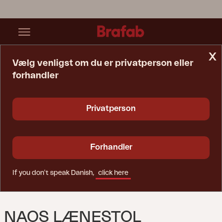
x
Vælg venligst om du er privatperson eller
forhandler
Startside
Sofa
Naos Lænestol Rustfrit Stål/Nearly Black
Privatperson
Forhandler
If you don't speak Danish,
click here
NAOS LÆNESTOL