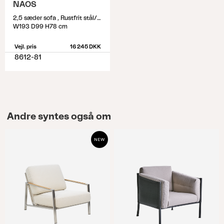
NAOS
2,5 sæder sofa , Rustfrit stål/Nearly black
W193 D99 H78 cm
Vejl. pris
16 245 DKK
8612-81
Andre syntes også om