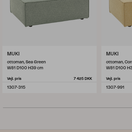
MUKI
MUKI
ottoman, Sea Green
ottoman, Cor
W81 D100 H39 cm
W81 D100 H
Vejl. pris
7 425 DKK
Vejl. pris
1307-315
1307-991