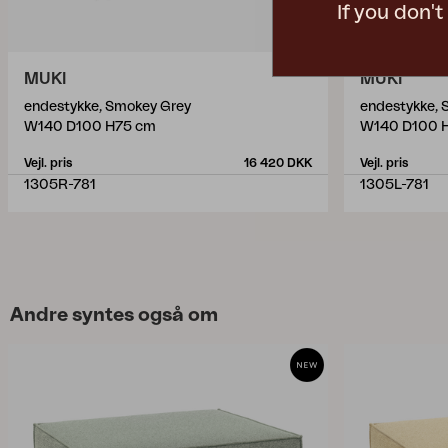
If you don'
MUKI
MUKI
endestykke, Smokey Grey
endestykke, 
W140 D100 H75 cm
W140 D100 
Vejl. pris
16 420 DKK
Vejl. pris
1305R-781
1305L-781
Andre syntes også om