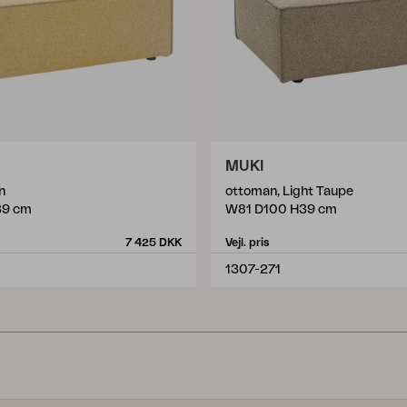
MUKI
n
ottoman, Light Taupe
39 cm
W81 D100 H39 cm
7 425 DKK
Vejl. pris
1307-271