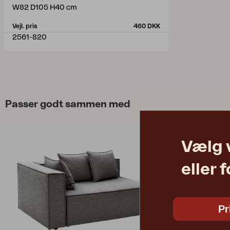
W82 D105 H40 cm
Vejl. pris
460 DKK
2561-820
Passer godt sammen med
Vælg 
eller 
Pr