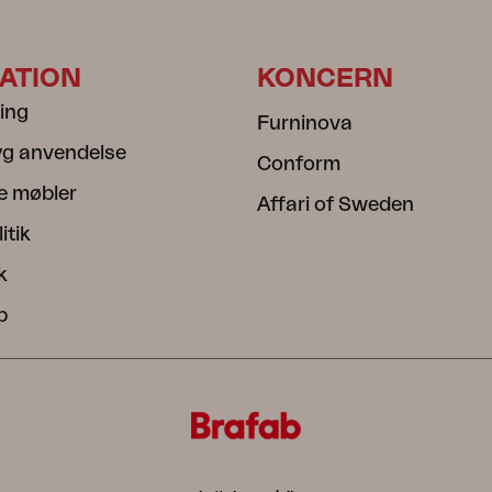
ATION
KONCERN
ning
Furninova
ryg anvendelse
Conform
e møbler
Affari of Sweden
itik
k
b