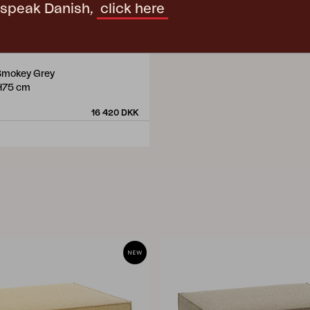
t speak Danish,
click here
Smokey Grey
H75 cm
16 420 DKK