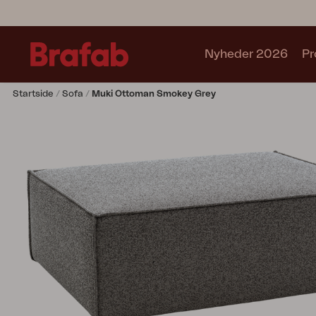
Nyheder 2026
Pr
Startside
Sofa
Muki Ottoman Smokey Grey
Produkter
Café sets
Sofa
Lænestol
Stol
Bord
Udekøkken
Solseng
Relax
Hængesofa
Parasol
Pavillion