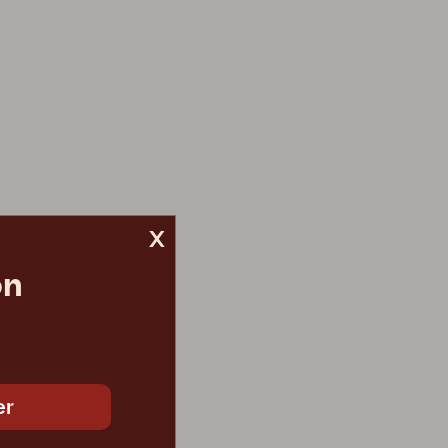
x
on
er