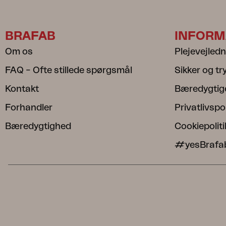
BRAFAB
INFORM
Om os
Plejevejled
FAQ – Ofte stillede spørgsmål
Sikker og t
Kontakt
Bæredygtig
Forhandler
Privatlivspol
Bæredygtighed
Cookiepoliti
#yesBrafa