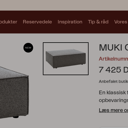
odukter
Reservedele
Inspiration
Tip & råd
Vores
Samlinger
MUKI
Se alle samlinger
Artikelnum
7 425 
Anbefalet butik
En klassisk
Motty
Blixt
Trolly
opbevaringsp
ekstra sidde
Læs mere o
for at åbne
det er en ek