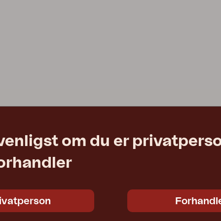
venligst om du er privatpers
forhandler
ivatperson
Forhandl