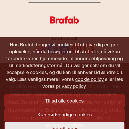
Let's be social!
Hos Brafab bruger vi cookies til at give dig en god
oplevelse, når du besøger os, til statistik, så vi kan
forbedre vores hjemmeside, til annoncetilpasning og
til markedsføringsformål. Du vælger selv om du vil
acceptere cookies, og du kan til enhver tid ændre dit
Havemøbler fra Brafab skal kunne holde til både
valg. Læs venligst mere i vores
cookie policy
eller læs
vores
privacy policy
.
at blive brugt, siddet i og set på. De skal holde
hele sommeren og næste og næste sommer
Tillad alle cookies
med. Du skal føle dig tryg ved, at du har valgt et
havemøbel fra Brafab, og du skal føle dig stolt,
Kun nødvendige cookies
når du inviterer til grillfest, krebsegilde eller
sankthansaften.