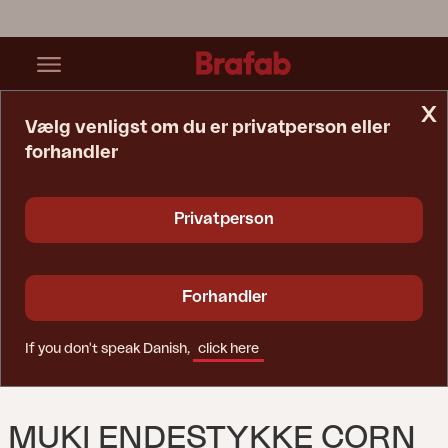
x
Vælg venligst om du er privatperson eller
forhandler
Startside
Sofa
Muki Endestykke Corn
Privatperson
Forhandler
If you don't speak Danish,
click here
MUKI ENDESTYKKE CORN