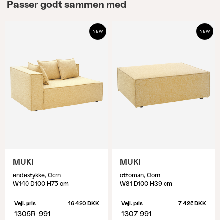
Passer godt sammen med
MUKI
MUKI
endestykke, Corn
ottoman, Corn
W140 D100 H75 cm
W81 D100 H39 cm
Vejl. pris
16 420 DKK
Vejl. pris
7 425 DKK
1305R-991
1307-991