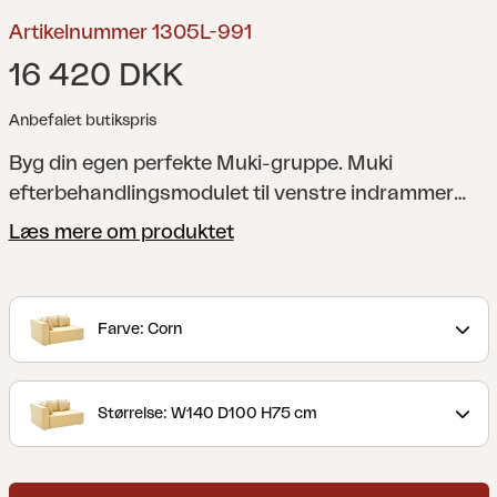
Artikelnummer 1305L-991
16 420 DKK
Anbefalet butikspris
Byg din egen perfekte Muki-gruppe. Muki
efterbehandlingsmodulet til venstre indrammer
enhver kombination på en elegant måde.
Muki er
Læs mere om produktet
mere end bare en sofa – det er en eksklusiv
loungeløsning, der lader følelsen af inderi bevæge
sig ud. Her kan du bo mere udendørs uden at gå på
Farve: Corn
kompromis med komfort eller æstetik. Det
modulære design gør det nemt at tilpasse sofaen
til din terrasse, stor som lille. Flyt, udvid eller skaler
Størrelse: W140 D100 H75 cm
ned – du bestemmer.
Hvert modul er betrukket med
slidstærkt stof med TPU-foring, der modstår sol,
fugt og hverdag, mens den bløde polstring og