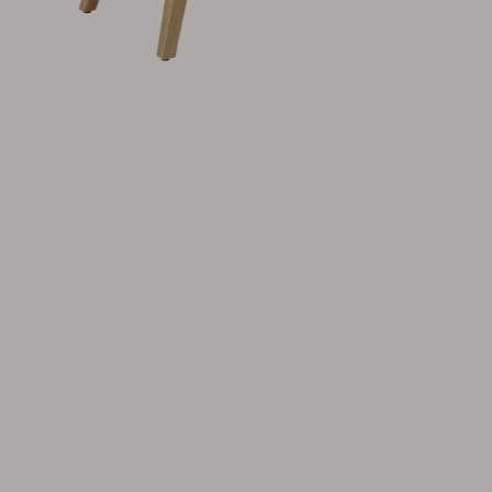
Tilbehør
Hynde
Opbevaring
Møbelovertræk
Vedligeholdelsesprodukter
Sæt