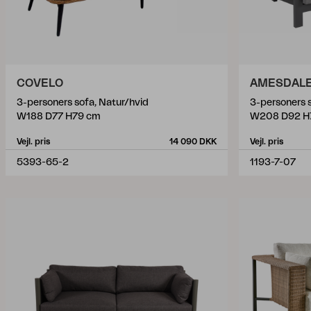
COVELO
AMESDAL
3-personers sofa, Natur/hvid
3-personers s
W188 D77 H79 cm
W208 D92 H
Vejl. pris
14 090 DKK
Vejl. pris
5393-65-2
1193-7-07