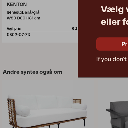
KENTON
DOMINO
Vælg 
lænestol, Grå/grå
sofabord, An
W80 D80 H81 cm
Ø70 H41 cm
eller 
Vejl. pris
6 215 DKK
Vejl. pris
5852-07-73
1293-73
Pr
If you don'
Andre syntes også om