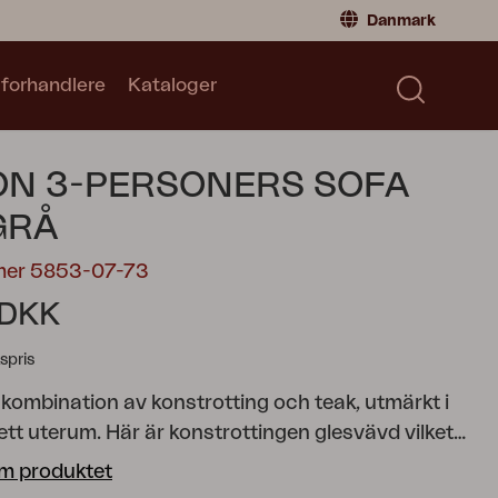
Danmark
 forhandlere
Kataloger
Privatperson
Danmark
|
Denmark
Norge
|
Norway
Kataloger
N 3-PERSONERS SOFA
Sverige
|
Sweden
Global
|
Global
GRÅ
Tyskland
|
Germany
mer 5853-07-73
Frankrig
|
France
 DKK
Skift til forhandler
spris
 kombination av konstrotting och teak, utmärkt i
tt uterum. Här är konstrottingen glesvävd vilket
en ett nätt intryck. Den levereras med både sittdyna
m produktet
g ryggdyna. 3-sits soffan har två tjockare sitt-