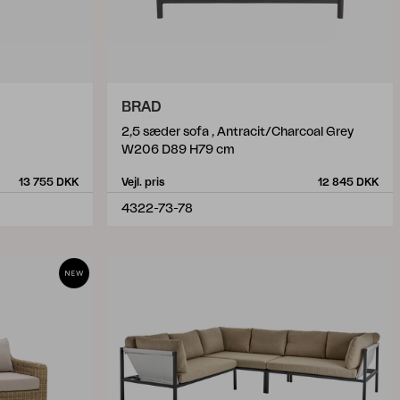
BRAD
2,5 sæder sofa , Antracit/Charcoal Grey
W206 D89 H79 cm
13 755 DKK
Vejl. pris
12 845 DKK
4322-73-78