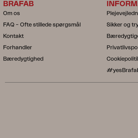
BRAFAB
INFORM
Om os
Plejevejled
FAQ – Ofte stillede spørgsmål
Sikker og t
Kontakt
Bæredygtig
Forhandler
Privatlivspol
Bæredygtighed
Cookiepoliti
#yesBrafa