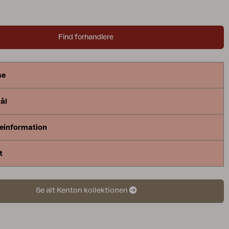
yggdynor. Samtliga dynor är klädda i grått olefintyg.
ssar utmärkt till flera av våra matbord i teak och
Find forhandlere
våra teaksoffbord.
se
ål
einformation
t
Se alt Kenton kollektionen