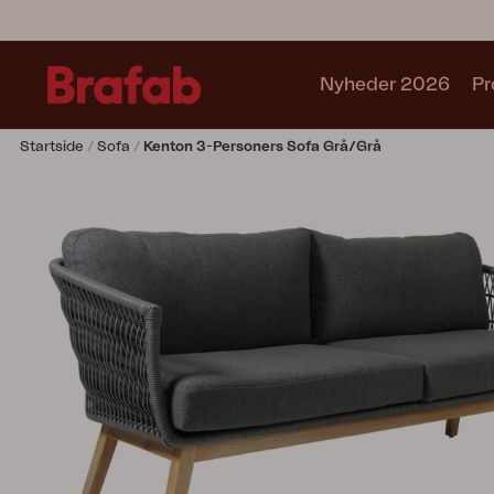
Nyheder 2026
Pr
Startside
Sofa
Kenton 3-Personers Sofa Grå/grå
Produkter
Café sets
Sofa
Lænestol
Stol
Bord
Udekøkken
Solseng
Relax
Hængesofa
Parasol
Pavillion