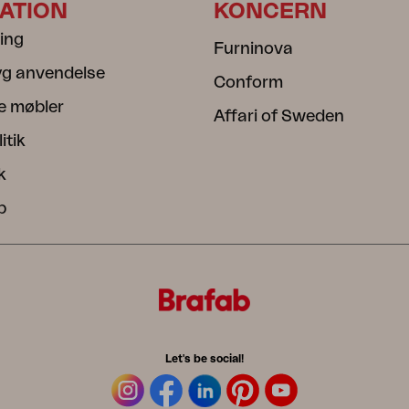
ATION
KONCERN
ning
Furninova
ryg anvendelse
Conform
e møbler
Affari of Sweden
itik
k
b
Let's be social!