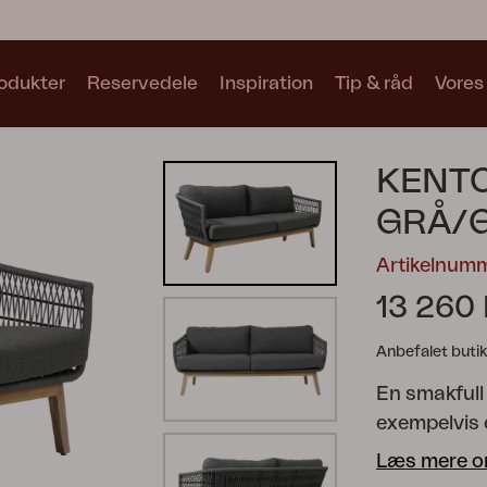
odukter
Reservedele
Inspiration
Tip & råd
Vores
Samlinger
KENTO
Se alle samlinger
GRÅ/
Artikelnum
13 260
Anbefalet butik
Motty
Blixt
Trolly
En smakfull
exempelvis e
ger matstol
Læs mere o
och en smidi