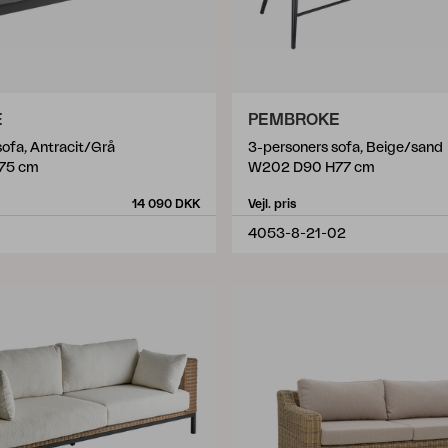
E
PEMBROKE
ofa, Antracit/Grå
3-personers sofa, Beige/sand
75 cm
W202 D90 H77 cm
14 090 DKK
Vejl. pris
4053-8-21-02