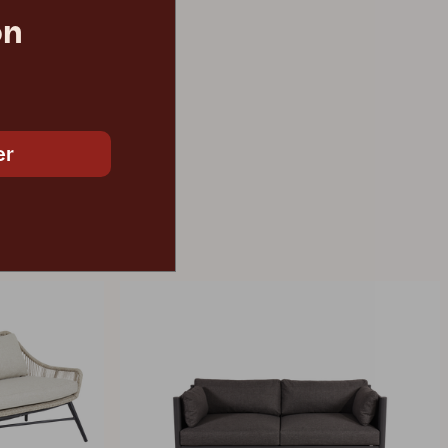
on
9 945 DKK
er