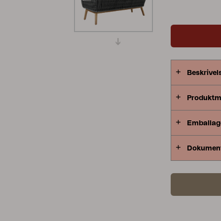
respektive r
Peace
Grower Greens
Lomma
Matstolen pa
soffan med 
Beskrivel
Kelia
Delia
Lyra
Produktm
Emballag
Dokumen