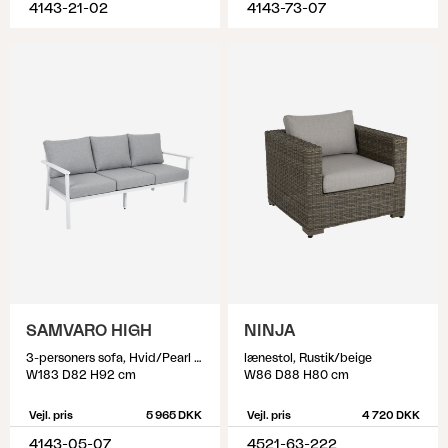
4143-21-02
4143-73-07
SAMVARO HIGH
NINJA
3-personers sofa, Hvid/Pearl grey
lænestol, Rustik/beige
W183 D82 H92 cm
W86 D88 H80 cm
Vejl. pris
5 965 DKK
Vejl. pris
4 720 DKK
4143-05-07
4521-63-222