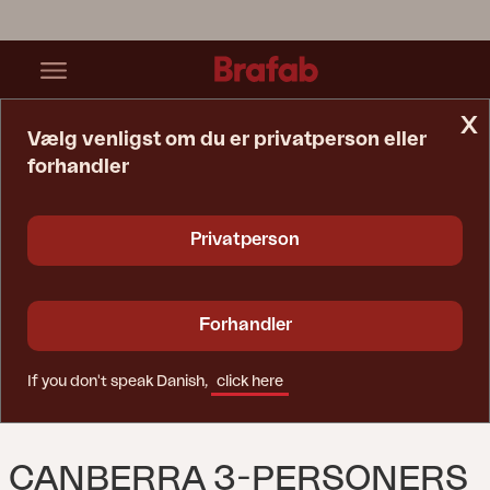
x
Vælg venligst om du er privatperson eller
forhandler
Startside
Sofa
Canberra 3-Personers Sofa Natur
Privatperson
Forhandler
If you don't speak Danish,
click here
CANBERRA 3-PERSONERS