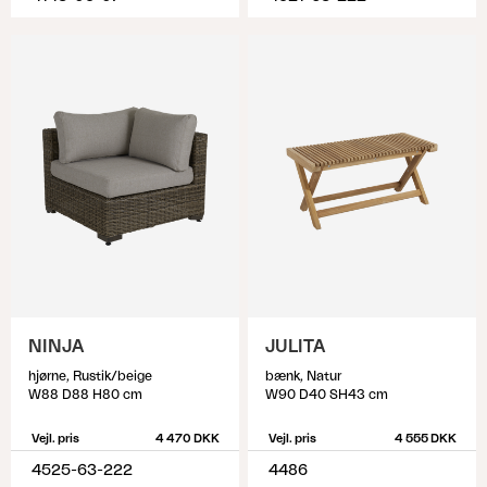
NINJA
JULITA
hjørne, Rustik/beige
bænk, Natur
W88 D88 H80 cm
W90 D40 SH43 cm
Vejl. pris
4 470 DKK
Vejl. pris
4 555 DKK
4525-63-222
4486