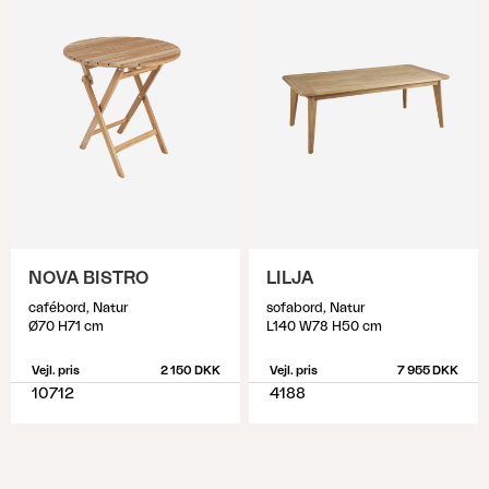
NOVA BISTRO
LILJA
cafébord, Natur
sofabord, Natur
Ø70 H71 cm
L140 W78 H50 cm
Vejl. pris
2 150 DKK
Vejl. pris
7 955 DKK
10712
4188