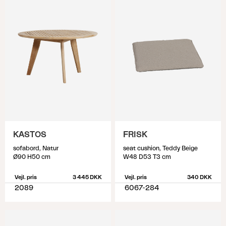
KASTOS
FRISK
sofabord, Natur
seat cushion, Teddy Beige
Ø90 H50 cm
W48 D53 T3 cm
Vejl. pris
3 445 DKK
Vejl. pris
340 DKK
2089
6067-284