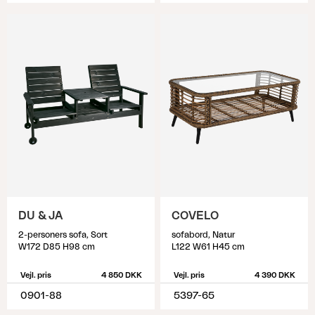
DU & JA
COVELO
2-personers sofa, Sort
sofabord, Natur
W172 D85 H98 cm
L122 W61 H45 cm
Vejl. pris
4 850 DKK
Vejl. pris
4 390 DKK
0901-88
5397-65