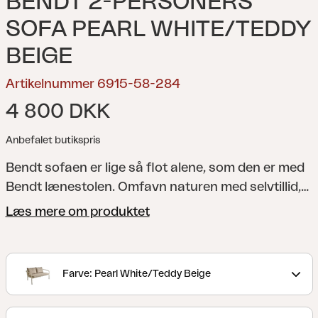
BENDT 2-PERSONERS
SOFA PEARL WHITE/TEDDY
BEIGE
Artikelnummer 6915-58-284
4 800 DKK
Anbefalet butikspris
Bendt sofaen er lige så flot alene, som den er med
Bendt lænestolen.
Omfavn naturen med selvtillid,
velvidende at Bendt sofaen og lænestolen er
Læs mere om produktet
bygget til at modstå elementerne, samtidig med at
de bevarer deres tidløse charme. Det åbne design
tilføjer ikke kun et moderne touch, men forbedrer
Farve: Pearl White/Teddy Beige
også luftstrømmen, hvilket sikrer en kølig og
forfriskende afslapningsoplevelse selv på de