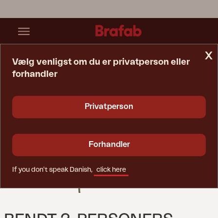
x
Vælg venligst om du er privatperson eller
forhandler
Startside
Sofa
Bendt 2-Personers Sofa Pearl White/Teddy Beige
Privatperson
Forhandler
If you don't speak Danish,
click here