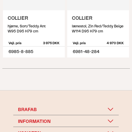
COLLIER
COLLIER
hjørne, Sort/Teddy Ant
lænestol, Zin Red/Teddy Beige
W95 D95 H79 cm
W114 D95 H79 cm
Vejl. pris
3 975 DKK
Vejl. pris
4 970 DKK
6985-8-885
6981-48-284
BRAFAB
INFORMATION