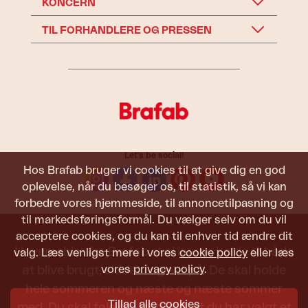
KONCERN
TIL FORHANDLERE OG PRESSEN
Let's be social!
Hos Brafab bruger vi cookies til at give dig en god
oplevelse, når du besøger os, til statistik, så vi kan
forbedre vores hjemmeside, til annoncetilpasning og
til markedsføringsformål. Du vælger selv om du vil
acceptere cookies, og du kan til enhver tid ændre dit
Havemøbler fra Brafab skal kunne holde til både
valg. Læs venligst mere i vores
cookie policy
eller læs
vores
privacy policy
.
at blive brugt, siddet i og set på. De skal holde
hele sommeren og næste og næste sommer
Tillad alle cookies
med. Du skal føle dig tryg ved, at du har valgt et