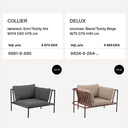
COLLIER
DELUX
lænestol, Sort/Teddy Ant
ottoman, Black/Teddy Beige
W114 D95 H79 cm
W79 D79 H40 cm
Vejl. pris
4 970 DKK
Vejl. pris
4 685 DKK
6981-8-885
8634-8-284-79