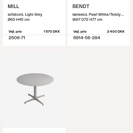
MILL
BENDT
sofabord, Light Grey
lænestol, Pearl White/Teddy Beige
Ø60 H45 cm
W67 D72 H77 cm
Vejl. pris
1 570 DKK
Vejl. pris
2 400 DKK
2506-71
6914-58-284