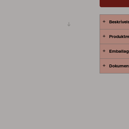
Peace
Grower Greens
Lomma
Beskrivel
Produktm
Emballag
Kelia
Delia
Lyra
Dokumen