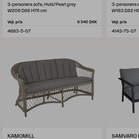
3-personers sofa, Hvid/Pearl grey
3-personers s
W206 D88 H76 cm
W183 D82 H
Vejl. pris
6 545 DKK
Vejl. pris
4683-5-07
4143-73-07
KAMOMILL
SAMVARO