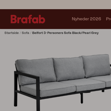
Nyheder 2026
Pr
Startside
Sofa
Belfort 3-Personers Sofa Black/Pearl Grey
Produkter
Café sets
Sofa
Lænestol
Stol
Bord
Udekøkken
Solseng
Relax
Hængesofa
Parasol
Pavillion