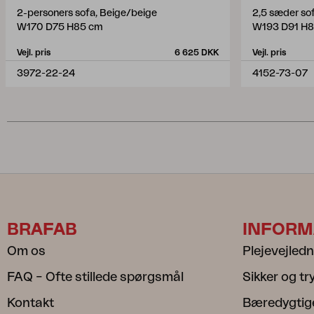
2-personers sofa, Beige/beige
2,5 sæder sof
W170 D75 H85 cm
W193 D91 H
Vejl. pris
6 625 DKK
Vejl. pris
3972-22-24
4152-73-07
BRAFAB
INFORM
Om os
Plejevejled
FAQ – Ofte stillede spørgsmål
Sikker og t
Kontakt
Bæredygtig