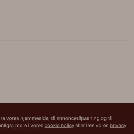
edre vores hjemmeside, til annoncetilpasning og til
 i og set på. De
enligst mere i vores
cookie policy
eller læs vores
privacy
le dig tryg ved,