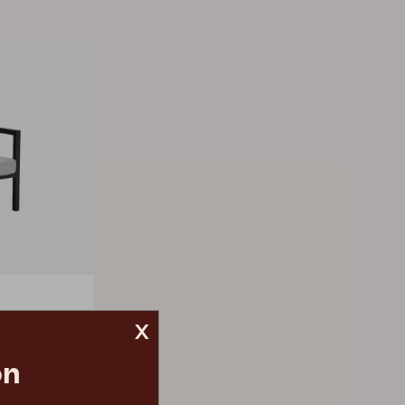
x
on
3 145 DKK