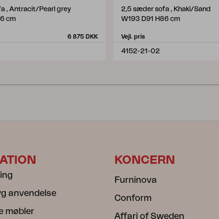
a , Antracit/Pearl grey
2,5 sæder sofa , Khaki/Sand
86 cm
W193 D91 H86 cm
6 875 DKK
Vejl. pris
4152-21-02
ATION
KONCERN
ning
Furninova
ryg anvendelse
Conform
e møbler
Affari of Sweden