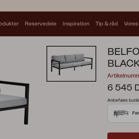
odukter
Reservedele
Inspiration
Tip & råd
Vores
Samlinger
BELFO
Se alle samlinger
BLACK
Artikelnum
6 545 
Anbefalet butik
Motty
Blixt
Trolly
Far