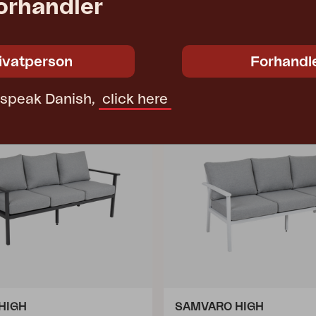
forhandler
ivatperson
Forhandl
t speak Danish,
click here
HIGH
SAMVARO HIGH