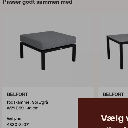
Passer godt sammen med
BELFORT
BELFORT
fodskammel, Sort/grå
sofabord, So
W71 D69 H41 cm
L140 W70 H
Vælg 
Vejl. pris
Vejl. pris
4830-8-07
4836-8-70