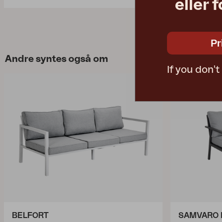
eller 
Pr
Andre syntes også om
If you don'
BELFORT
SAMVARO 