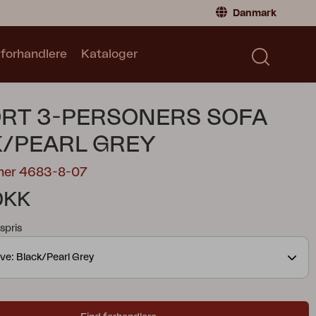
Danmark
 forhandlere
Kataloger
Privatperson
Danmark
|
Denmark
Norge
|
Norway
Kataloger
RT 3-PERSONERS SOFA
Sverige
|
Sweden
Global
|
Global
/PEARL GREY
Tyskland
|
Germany
mer 4683-8-07
Frankrig
|
France
DKK
Skift til forhandler
spris
ve: Black/Pearl Grey