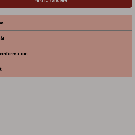
Find forhandlere
se
ål
einformation
t