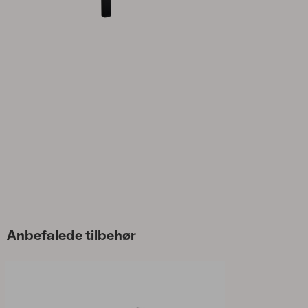
Tilbehør
Hynde
Opbevaring
Møbelovertræk
Vedligeholdelsesprodukter
Sæt
Anbefalede tilbehør