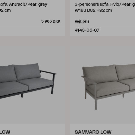
ofa, Antracit/Pearl grey
3-personers sofa, Hvid/Pearl g
92 cm
W183 D82 H92 cm
5 965 DKK
Vejl. pris
4143-05-07
 LOW
SAMVARO LOW