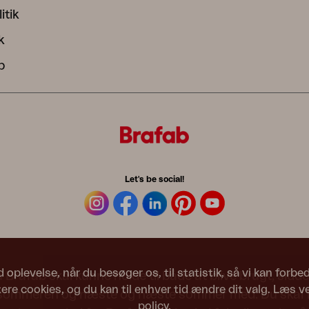
itik
k
b
Let's be social!
d oplevelse, når du besøger os, til statistik, så vi kan forb
Brafab skal kunne holde til både at blive brugt, siddet
re cookies, og du kan til enhver tid ændre dit valg. Læs v
 sommeren og næste og næste sommer med. Du skal fø
policy
.