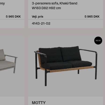
rey
3-personers sofa, Khaki/Sand
W183 D82 H92 cm
5 965 DKK
Vejl. pris
5 965 DKK
4143-21-02
MOTTY