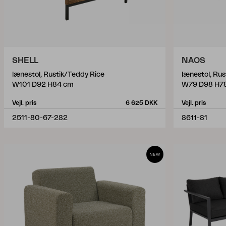
SHELL
NAOS
lænestol, Rustik/Teddy Rice
lænestol, Rus
W101 D92 H84 cm
W79 D98 H7
Vejl. pris
6 625 DKK
Vejl. pris
2511-80-67-282
8611-81