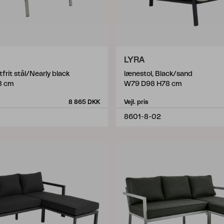
LYRA
tfrit stål/Nearly black
lænestol, Black/sand
8 cm
W79 D98 H78 cm
8 865 DKK
Vejl. pris
8601-8-02