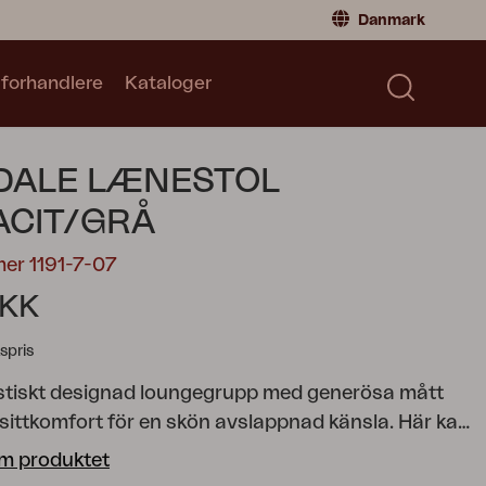
Danmark
 forhandlere
Kataloger
Privatperson
Danmark
|
Denmark
Norge
|
Norway
Kataloger
DALE LÆNESTOL
Sverige
|
Sweden
Global
|
Global
ACIT/GRÅ
Tyskland
|
Germany
er 1191-7-07
Frankrig
|
France
DKK
Skift til forhandler
spris
stiskt designad loungegrupp med generösa mått
 sittkomfort för en skön avslappnad känsla. Här kan
kapa din egen perfekta lounge genom seriens urval
m produktet
ioner. Design Hugo de Ruiter.