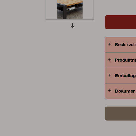
Peace
Grower Greens
Lomma
Beskrivel
Kelia
Delia
Lyra
Produktm
Emballag
Dokumen