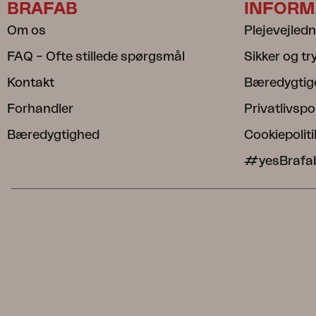
BRAFAB
INFORM
Om os
Plejevejled
FAQ – Ofte stillede spørgsmål
Sikker og t
Kontakt
Bæredygtig
Forhandler
Privatlivspol
Bæredygtighed
Cookiepoliti
#yesBrafa