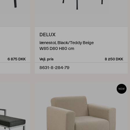
DELUX
lænestol, Black/Teddy Beige
W85 D80 H80 cm
6 875 DKK
Vejl. pris
8 250 DKK
8631-8-284-79