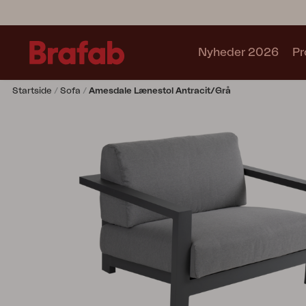
Nyheder 2026
Pr
Startside
Sofa
Amesdale Lænestol Antracit/Grå
Produkter
Café sets
Sofa
Lænestol
Stol
Bord
Udekøkken
Solseng
Relax
Hængesofa
Parasol
Pavillion