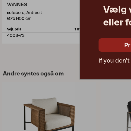
VANNES
AMESDAL
Vælg 
sofabord, Antracit
sofabord, An
Ø75 H50 cm
L140 W80 H4
eller 
Vejl. pris
1 815 DKK
Vejl. pris
4008-73
1197-7
Pr
If you don'
Andre syntes også om