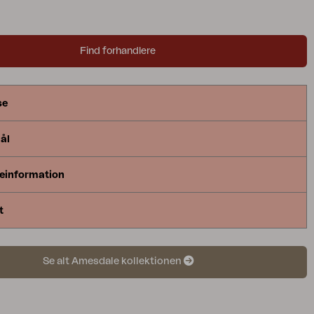
Find forhandlere
se
ål
einformation
t
Se alt Amesdale kollektionen