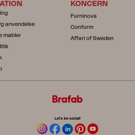
ATION
KONCERN
ning
Furninova
ryg anvendelse
Conform
e møbler
Affari of Sweden
itik
k
b
Let's be social!