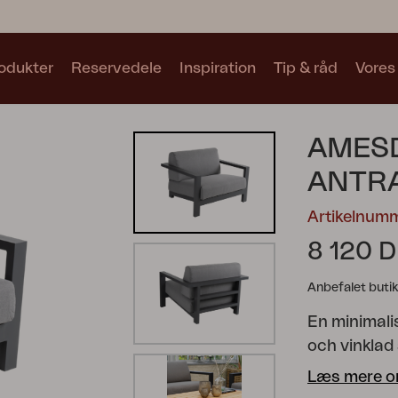
odukter
Reservedele
Inspiration
Tip & råd
Vores
Samlinger
AMES
Se alle samlinger
ANTR
Artikelnumm
8 120 
Anbefalet butik
Motty
Blixt
Trolly
En minimali
och vinklad
du enkelt s
Læs mere o
av kombinat