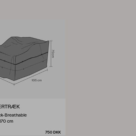
ERTRÆK
ck-Breathable
H70 cm
750 DKK