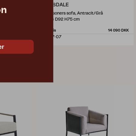
AMESDALE
on
3-personers sofa, Antracit/Grå
W208 D92 H75 cm
4 055 DKK
Vejl. pris
14 090 DKK
1193-7-07
er