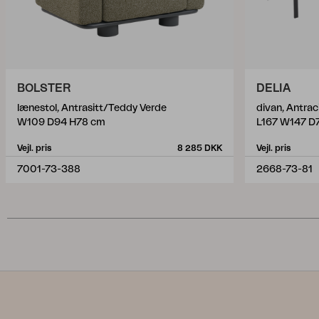
BOLSTER
DELIA
lænestol, Antrasitt/Teddy Verde
divan, Antrac
W109 D94 H78 cm
L167 W147 D
Vejl. pris
8 285 DKK
Vejl. pris
7001-73-388
2668-73-81