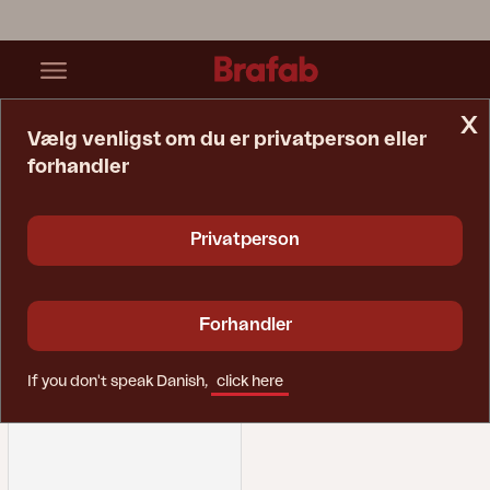
x
Vælg venligst om du er privatperson eller
forhandler
Startside
Reservedele
Solseng
Solseng
Privatperson
Forhandler
If you don't speak Danish,
click here
Filtrer