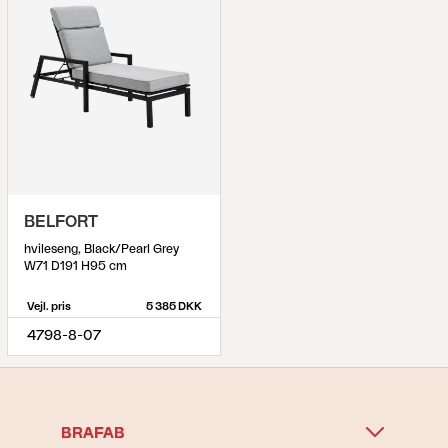
BELFORT
hvileseng, Black/Pearl Grey
W71 D191 H95 cm
Vejl. pris
5 385 DKK
4798-8-07
BRAFAB