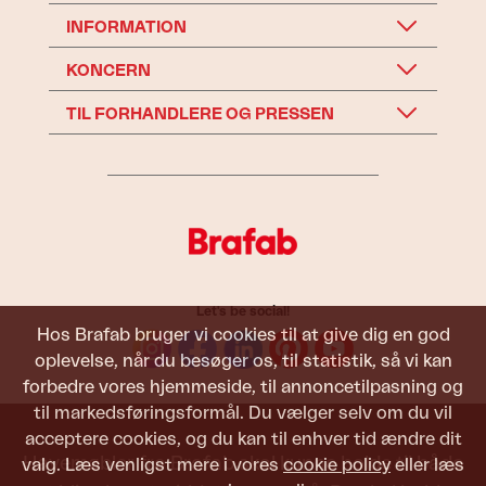
INFORMATION
KONCERN
TIL FORHANDLERE OG PRESSEN
Let's be social!
Hos Brafab bruger vi cookies til at give dig en god
oplevelse, når du besøger os, til statistik, så vi kan
forbedre vores hjemmeside, til annoncetilpasning og
til markedsføringsformål. Du vælger selv om du vil
acceptere cookies, og du kan til enhver tid ændre dit
Havemøbler fra Brafab skal kunne holde til både
valg. Læs venligst mere i vores
cookie policy
eller læs