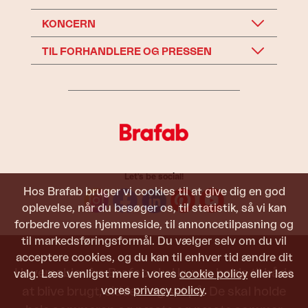
KONCERN
TIL FORHANDLERE OG PRESSEN
Let's be social!
Hos Brafab bruger vi cookies til at give dig en god
oplevelse, når du besøger os, til statistik, så vi kan
forbedre vores hjemmeside, til annoncetilpasning og
til markedsføringsformål. Du vælger selv om du vil
acceptere cookies, og du kan til enhver tid ændre dit
Havemøbler fra Brafab skal kunne holde til både
valg. Læs venligst mere i vores
cookie policy
eller læs
vores
privacy policy
.
at blive brugt, siddet i og set på. De skal holde