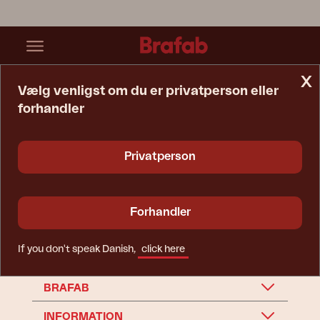
x
Vælg venligst om du er privatperson eller
forhandler
Startside
Reservedele
Pavillion
Pavillion
Privatperson
Forhandler
If you don't speak Danish,
click here
BRAFAB
INFORMATION