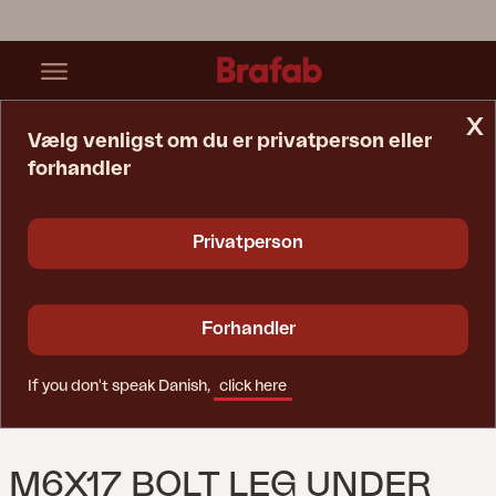
x
Vælg venligst om du er privatperson eller
forhandler
Startside
Reservedele
M6x17 Bolt Leg Under Armrest
Privatperson
Forhandler
If you don't speak Danish,
click here
M6X17 BOLT LEG UNDER