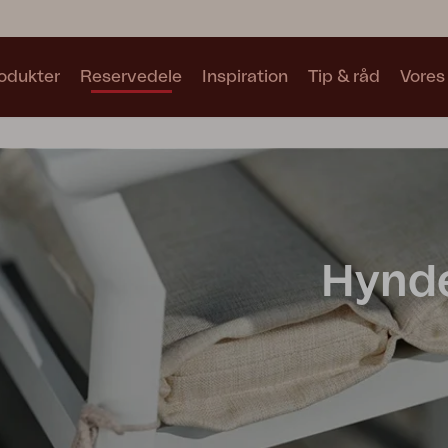
odukter
Reservedele
Inspiration
Tip & råd
Vores
Samlinger
Se alle samlinger
Hynd
Motty
Blixt
Trolly