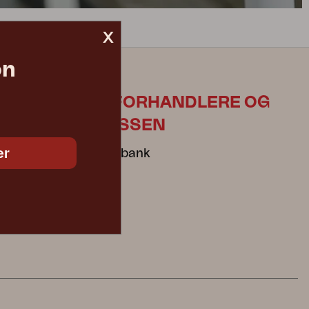
x
on
TIL FORHANDLERE OG
PRESSEN
er
Mediabank