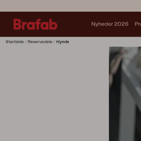
Nyheder 2026
Pr
Startside
Reservedele
Hynde
Produkter
Café sets
Sofa
Lænestol
Stol
Bord
Udekøkken
Solseng
Relax
Hængesofa
Parasol
Pavillion