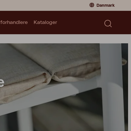
Danmark
 forhandlere
Kataloger
Privatperson
Danmark
|
Denmark
Norge
|
Norway
Kataloger
Sverige
|
Sweden
Global
|
Global
Tyskland
|
Germany
Frankrig
|
France
e
Skift til forhandler