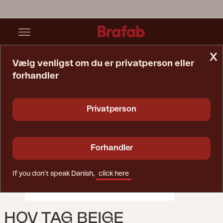
x
Vælg venligst om du er privatperson eller
forhandler
Startside
Pavillion
Hov Tag Beige
Privatperson
Forhandler
If you don't speak Danish,
click here
HOV TAG BEIGE