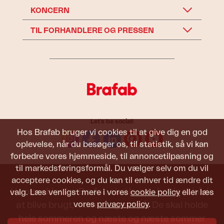
KONCERN
TIL FORHANDLERE OG PRESSEN
Let's be social!
Hos Brafab bruger vi cookies til at give dig en god
oplevelse, når du besøger os, til statistik, så vi kan
forbedre vores hjemmeside, til annoncetilpasning og
til markedsføringsformål. Du vælger selv om du vil
acceptere cookies, og du kan til enhver tid ændre dit
Havemøbler fra Brafab skal kunne holde til både
valg. Læs venligst mere i vores
cookie policy
eller læs
vores
privacy policy
.
at blive brugt, siddet i og set på. De skal holde
hele sommeren og næste og næste sommer