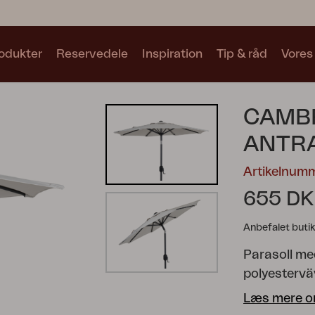
odukter
Reservedele
Inspiration
Tip & råd
Vores
Samlinger
CAMB
Se alle samlinger
ANTRA
Artikelnum
655 DK
Anbefalet butik
Motty
Blixt
Trolly
Parasoll me
polyestervä
Læs mere o