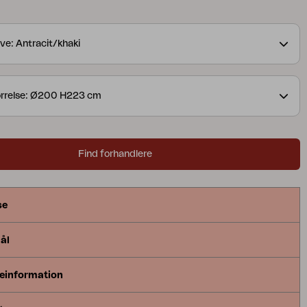
ve: Antracit/khaki
ørrelse: Ø200 H223 cm
Find forhandlere
se
ål
einformation