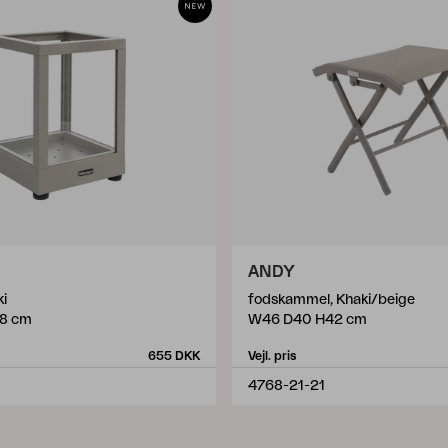
ANDY
ki
fodskammel, Khaki/beige
8 cm
W46 D40 H42 cm
655 DKK
Vejl. pris
4768-21-21