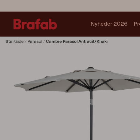
Nyheder 2026
Pr
Startside
Parasol
Cambre Parasol Antracit/khaki
Produkter
Café sets
Sofa
Lænestol
Stol
Bord
Udekøkken
Solseng
Relax
Hængesofa
Parasol
Pavillion