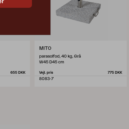
er
MITO
parasolfod, 40 kg, Grå
W45 D45 cm
655 DKK
Vejl. pris
775 DKK
8083-7