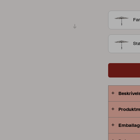
Peace
Grower Greens
Lomma
Far
St
Kelia
Delia
Lyra
Beskrivel
Produktm
Emballag