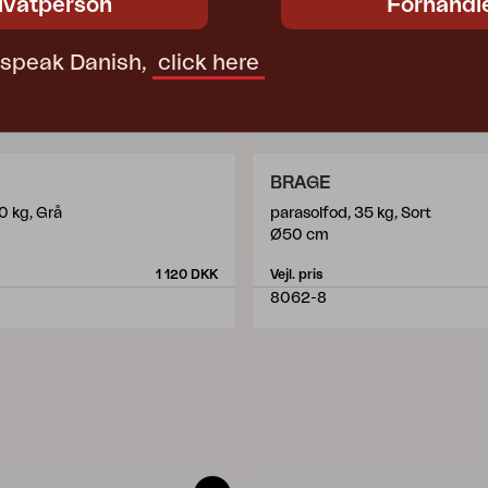
ivatperson
Forhandl
t speak Danish,
click here
BRAGE
0 kg, Grå
parasolfod, 35 kg, Sort
Ø50 cm
1 120 DKK
Vejl. pris
8062-8