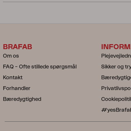
BRAFAB
INFORM
Om os
Plejevejled
FAQ – Ofte stillede spørgsmål
Sikker og t
Kontakt
Bæredygtig
Forhandler
Privatlivspol
Bæredygtighed
Cookiepoliti
#yesBrafa