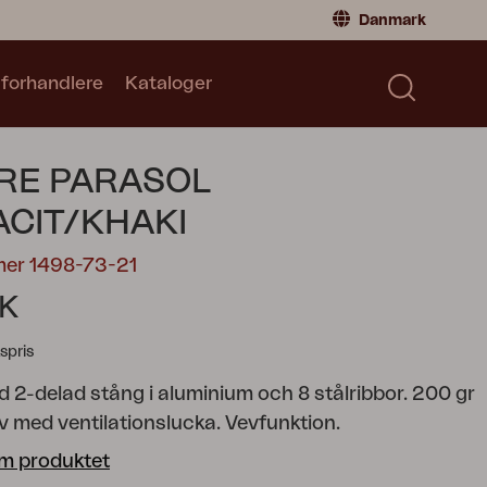
Danmark
 forhandlere
Kataloger
Privatperson
Danmark
|
Denmark
Norge
|
Norway
Kataloger
RE PARASOL
Sverige
|
Sweden
Global
|
Global
CIT/KHAKI
Tyskland
|
Germany
mer 1498-73-21
Frankrig
|
France
K
Skift til forhandler
spris
d 2-delad stång i aluminium och 8 stålribbor. 200 gr
v med ventilationslucka. Vevfunktion.
m produktet