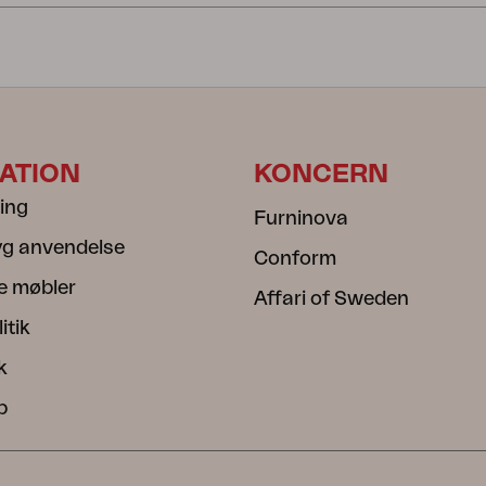
ATION
KONCERN
ning
Furninova
ryg anvendelse
Conform
e møbler
Affari of Sweden
itik
k
b