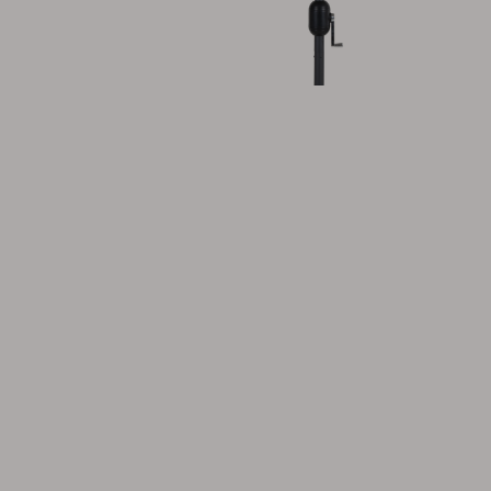
Tilbehør
Hynde
Opbevaring
Møbelovertræk
Vedligeholdelsesprodukter
Sæt