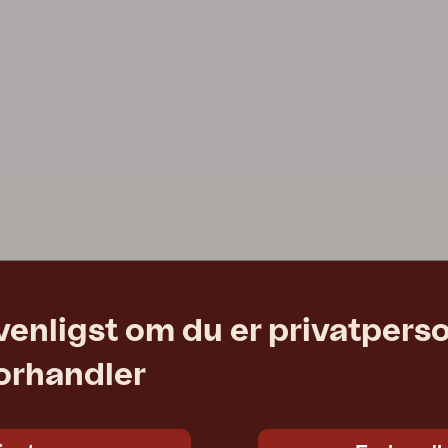
venligst om du er privatpers
forhandler